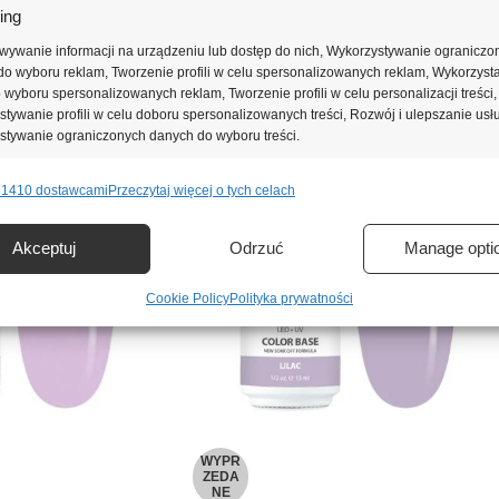
ing
wywanie informacji na urządzeniu lub dostęp do nich, Wykorzystywanie ograniczo
o wyboru reklam, Tworzenie profili w celu spersonalizowanych reklam, Wykorzyst
do wyboru spersonalizowanych reklam, Tworzenie profili w celu personalizacji treści,
tywanie profili w celu doboru spersonalizowanych treści, Rozwój i ulepszanie usł
stywanie ograniczonych danych do wyboru treści.
 1410 dostawcami
Przeczytaj więcej o tych celach
e
Zawsze 
nie i łączenie danych z innych źródeł, Łączenie różnych urządzeń,
Akceptuj
Odrzuć
Manage opti
kacja urządzeń na podstawie informacji przesyłanych automatycznie.
Cookie Policy
Polityka prywatności
ienie bezpieczeństwa, zapobieganie oszustwom i
ianie błędów, Dostarczanie i prezentowanie reklam i treści,
Zawsze 
nie decyzji dotyczących prywatności oraz informowanie o
WYPR
ZEDA
NE