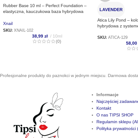
Rubber Base 10 ml – Perfect Foundation –
LAVENDER
elastyczna, kauczukowa baza hybrydowa
Atica Lily Pond – ko
Xnail
hybrydowa z system
SKU:
XNAIL-102
38,99
zł
10ml
SKU:
ATICA-129
(0)
58,0
Profesjonalne produkty do paznokci w jednym miejscu. Darmowa dostaw
Informacje
Najczęściej zadawan
Kontakt
O nas TIPSI SHOP
Regulamin sklepu (Al
Polityka prywatności 