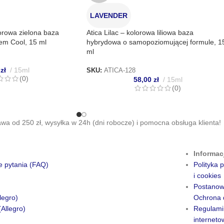
LAVENDER
lorowa zielona baza
Atica Lilac – kolorowa liliowa baza
em Cool, 15 ml
hybrydowa o samopoziomującej formule, 1
ml
0
zł
15ml
SKU:
ATICA-128
(0)
58,00
zł
15ml
(0)
a od 250 zł, wysyłka w 24h (dni robocze) i pomocna obsługa klienta!
Informac
e pytania (FAQ)
Polityka
i cookies
Postanow
legro)
Ochrona 
(Allegro)
Regulami
internet