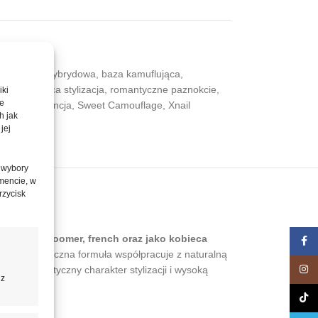
okci
,
baza hybrydowa
,
baza kamuflująca
,
icure
,
kobieca stylizacja
,
romantyczne paznokcie
,
iki
te
nia konsystencja
,
Sweet Camouflage
,
Xnail
h jak
jej
 wybory
mencie, w
rzycisk
typu baby boomer, french oraz jako kobieca
Face
jach. Elastyczna formuła współpracuje z naturalną
Insta
cenią romantyczny charakter stylizacji i wysoką
 z
TikTo