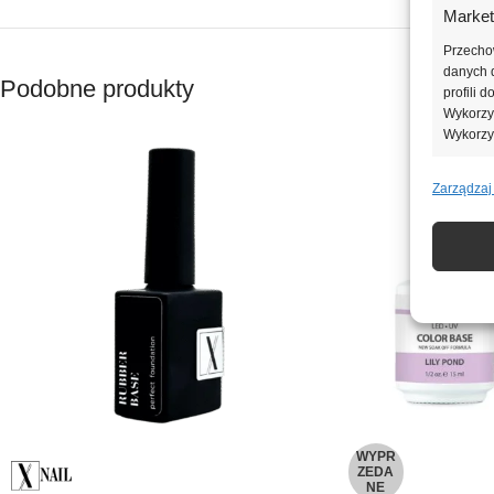
Market
Przecho
danych d
Podobne produkty
profili 
Wykorzys
Wykorzy
Zarządzaj
Funkcj
Dopasowa
Identyfi
Zapewn
napraw
Zapisa
nich.
WYPR
ZEDA
NE