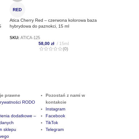
Xnail Baza kamufl
RED
#0009 – przygłus
baza kamuflująca
Atica Cherry Red – czerwona kolorowa baza
5
hybrydowa do paznokci, 15 ml
SKU:
XNAIL-112
44
SKU:
ATICA-125
58,00
zł
15ml
(0)
je prawne
Pozostań z nami w
 prywatności RODO
kontakcie
Instagram
ienia dodatkowe –
Facebook
danych
TikTok
n sklepu
Telegram
owego