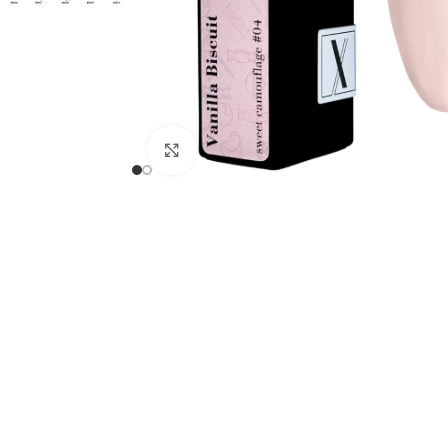
Tipsy do przedłużania
Kliknij, aby powiększyć