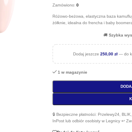
Zamówiono:
0
Różowo-beżowa, elastyczna baza kamuflując
żółknie, idealna do frencha i baby boomer
🚚
Szybka wys
Dodaj jeszcze
250,00
zł
— do k
1 w magazynie
DODA
K
🔒 Bezpieczne płatności: Przelewy24, BLIK
InPost lub odbiór osobisty w Legnicy ↩️ Z