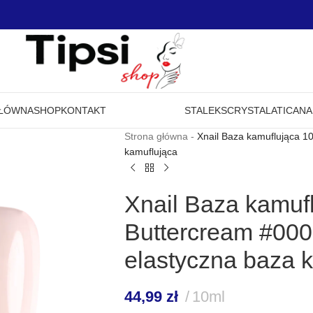
GŁÓWNA
SHOP
KONTAKT
STALEKS
CRYSTAL
ATICA
NA
Strona główna
-
Xnail Baza kamuflująca 1
kamuflująca
Xnail Baza kamuf
Buttercream #00
elastyczna baza 
44,99
zł
10ml