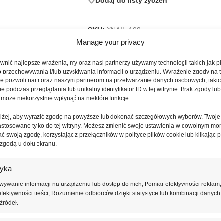
Dodaj do listy życzeń
SKU:
XNAIL-108
Kategorie:
Bazy
,
Bazy kamuflujące
Manage your privacy
Znaczników:
baby boomer
,
baza do pazn
Buttercream
,
elastyczna baza
,
french man
nić najlepsze wrażenia, my oraz nasi partnerzy używamy technologii takich jak pl
o przechowywania i/lub uzyskiwania informacji o urządzeniu. Wyrażenie zgody na 
różowy beż
,
samopoziomująca baza
,
śred
ie pozwoli nam oraz naszym partnerom na przetwarzanie danych osobowych, takic
 podczas przeglądania lub unikalny identyfikator ID w tej witrynie. Brak zgody lub 
Udostępnij:
 może niekorzystnie wpłynąć na niektóre funkcje.
oniżej, aby wyrazić zgodę na powyższe lub dokonać szczegółowych wyborów. Twoje
astosowane tylko do tej witryny. Możesz zmienić swoje ustawienia w dowolnym mo
ć swoją zgodę, korzystając z przełączników w polityce plików cookie lub klikając p
OPIS
INFORMACJE DODATKOWE
OPINIE (0)
 zgodą u dołu ekranu.
owego beżu z kolekcji Sweet Camouflage – idealna dla stylizacji 
tyka
 zalewa skórek, co znacznie ułatwia pracę nawet przy szybkich aplikac
ywanie informacji na urządzeniu lub dostęp do nich, Pomiar efektywności reklam,
enia przez cały czas noszenia. To doskonały wybór dla stylistek, które 
fektywności treści, Rozumienie odbiorców dzięki statystyce lub kombinacji danych
źródeł.