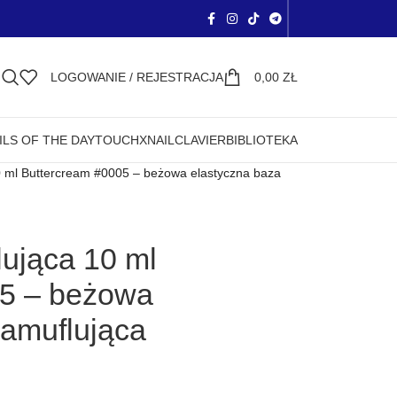
LOGOWANIE / REJESTRACJA
0,00
ZŁ
ILS OF THE DAY
TOUCH
XNAIL
CLAVIER
BIBLIOTEKA
0 ml Buttercream #0005 – beżowa elastyczna baza
lująca 10 ml
05 – beżowa
kamuflująca