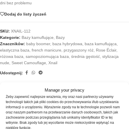
dni bez problemu
Dodaj do listy życzeń
SKU:
XNAIL-112
Kategorie:
Bazy kamuflujące
,
Bazy
Znaczników:
baby boomer
,
baza hybrydowa
,
baza kamuflująca
,
elastyczna baza
,
french manicure
,
przygaszony róż
,
Rose Éclair
,
różowa baza
,
samopoziomująca baza
,
średnia gęstość
,
stylizacja
nude
,
Sweet Camouflage
,
Xnail
Udostępnij:
Opis
Manage your privacy
XNAIL Rose Éclair #0009 to elastyczna baza kamuflująca w
Żeby zapewnić najlepsze wrażenia, my oraz nasi partnerzy używamy
przygłuszonym, pudrowo-różowym odcieniu, stworzona z myślą o
technologii takich jak pliki cookies do przechowywania i/lub uzyskiwania
informacji o urządzeniu. Wyrażenie zgody na te technologie pozwoli nam
eleganckich i bardzo naturalnych stylizacjach paznokci. Subtelny kolor
oraz naszym partnerom na przetwarzanie danych osobowych, takich jak
dusty pink nadaje manicure wyrafinowany, spokojny charakter i
zachowanie podczas przeglądania lub unikalny identyfikator ID w tej
doskonale wpisuje się w aktualne trendy minimalistycznego manicure.
witrynie. Brak zgody lub jej wycofanie może niekorzystnie wpłynąć na
Baza skutecznie wyrównuje koloryt naturalnej płytki paznokcia,
niektóre funkcje.