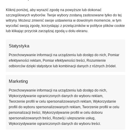
maskując drobne przebarwienia i niedoskonałości, jednocześnie
Kliknij poniżej, aby wyrazić zgodę na powyższe lub dokonać
zachowując lekki, estetyczny efekt.
szczegółowych wyborów. Twoje wybory zostaną zastosowane tylko do tej
witryny. Możesz zmienić swoje ustawienia w dowolnym momencie, w tym
Elastyczna formuła produktu idealnie współpracuje z naturalnym
wycofać swoją zgodę, korzystając z przełączników w polityce plików cookie
paznokciem, dopasowując się do jego pracy i zwiększając komfort
lub klikając przycisk zarządzaj zgodą u dołu ekranu.
noszenia stylizacji. Dzięki temu manicure wykonany na bazie Rose
Éclair #0009 jest bardziej odporny na pęknięcia, zapowietrzenia oraz
Statystyka
odpryski, co czyni ją doskonałym wyborem dla paznokci cienkich i
Przechowywanie informacji na urządzeniu lub dostęp do nich, Pomiar
osłabionych. Odpowiednio wyważona konsystencja umożliwia
efektywności reklam, Pomiar efektywności treści, Rozumienie
precyzyjną aplikację bez zalewania skórek oraz pozwala na delikatne
odbiorców dzięki statystyce lub kombinacji danych z różnych źródeł.
wyrównanie i subtelną nadbudowę płytki.
XNAIL Rose Éclair #0009 doskonale sprawdzi się w manicure typu
Marketing
nude, babyboomer, french konstrukcyjny oraz w stylizacjach ślubnych,
Przechowywanie informacji na urządzeniu lub dostęp do nich,
biznesowych i codziennych. Może być stosowana jako samodzielna
Wykorzystywanie ograniczonych danych do wyboru reklam,
stylizacja, zapewniając efekt naturalnych, zadbanych paznokci, lub
Tworzenie profili w celu spersonalizowanych reklam, Wykorzystanie
jako baza pod lakiery hybrydowe, zdobienia i topy z efektem.
profili do wyboru spersonalizowanych reklam, Tworzenie profili w celu
personalizacji treści, Wykorzystywanie profili w celu doboru
Przytłumiony róż pięknie komponuje się z mlecznymi odcieniami,
spersonalizowanych treści, Rozwój i ulepszanie usług,
delikatnym brokatem oraz minimalistycznym nail artem.
Wykorzystywanie ograniczonych danych do wyboru treści.