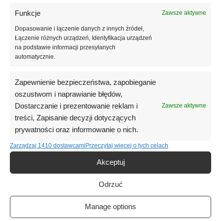
Produkt przeznaczony jest do utwardzania w lampach LED i UV, co
czyni go odpowiednim zarówno do profesjonalnych salonów stylizacji
Funkcje
Zawsze aktywne
paznokci, jak i do użytku domowego. Pojemność 10 ml to praktyczne
Dopasowanie i łączenie danych z innych źródeł,
rozwiązanie do regularnej pracy z bazami kamuflującymi,
Łączenie różnych urządzeń, Identyfikacja urządzeń
gwarantujące wygodę, wydajność i trwały efekt manicure.
na podstawie informacji przesyłanych
automatycznie.
Informacje dodatkowe
Zapewnienie bezpieczeństwa, zapobieganie
Opinie (0)
oszustwom i naprawianie błędów,
Dostarczanie i prezentowanie reklam i
Zawsze aktywne
treści, Zapisanie decyzji dotyczących
Podobne produkty
prywatności oraz informowanie o nich.
Zarządzaj 1410 dostawcami
Przeczytaj więcej o tych celach
Akceptuj
Odrzuć
Manage options