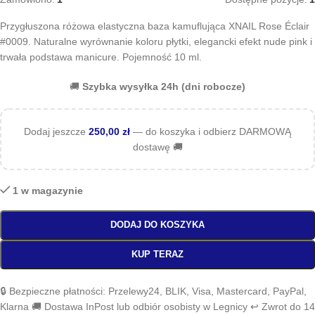
Przygłuszona różowa elastyczna baza kamuflująca XNAIL Rose Éclair
#0009. Naturalne wyrównanie koloru płytki, elegancki efekt nude pink i
trwała podstawa manicure. Pojemność 10 ml.
🚚
Szybka wysyłka 24h (dni robocze)
Dodaj jeszcze
250,00
zł
— do koszyka i odbierz DARMOWĄ
dostawę 🚚
1 w magazynie
DODAJ DO KOSZYKA
KUP TERAZ
🔒 Bezpieczne płatności: Przelewy24, BLIK, Visa, Mastercard, PayPal,
Klarna 🚚 Dostawa InPost lub odbiór osobisty w Legnicy ↩️ Zwrot do 14