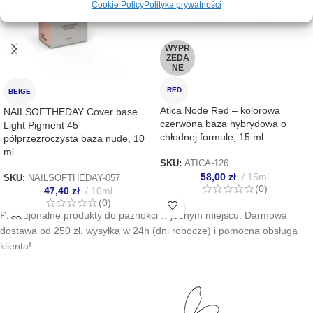
Cookie Policy
Polityka prywatności
WYPR
ZEDA
NE
RED
BEIGE
Atica Node Red – kolorowa
NAILSOFTHEDAY Cover base
czerwona baza hybrydowa o
Light Pigment 45 –
chłodnej formule, 15 ml
półprzezroczysta baza nude, 10
ml
SKU:
ATICA-126
58,00
zł
15ml
SKU:
NAILSOFTHEDAY-057
(0)
47,40
zł
10ml
(0)
Profesjonalne produkty do paznokci w jednym miejscu. Darmowa
dostawa od 250 zł, wysyłka w 24h (dni robocze) i pomocna obsługa
klienta!