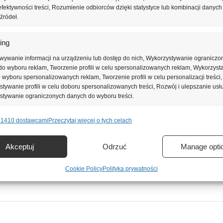
fektywności treści, Rozumienie odbiorców dzięki statystyce lub kombinacji danych
źródeł.
ing
e, które pozwalają tworzyć trwałe, bezpieczne i estetyczne stylizacje
wywanie informacji na urządzeniu lub dostęp do nich, Wykorzystywanie ograniczo
o wyboru reklam, Tworzenie profili w celu spersonalizowanych reklam, Wykorzyst
 przygotowywali je dla siebie.
do wyboru spersonalizowanych reklam, Tworzenie profili w celu personalizacji treści,
tywanie profili w celu doboru spersonalizowanych treści, Rozwój i ulepszanie usł
stywanie ograniczonych danych do wyboru treści.
 1410 dostawcami
Przeczytaj więcej o tych celach
e
Zawsze 
nie i łączenie danych z innych źródeł, Łączenie różnych urządzeń,
Akceptuj
Odrzuć
Manage opti
kacja urządzeń na podstawie informacji przesyłanych automatycznie.
Cookie Policy
Polityka prywatności
ienie bezpieczeństwa, zapobieganie oszustwom i
ianie błędów, Dostarczanie i prezentowanie reklam i treści,
Zawsze 
nie decyzji dotyczących prywatności oraz informowanie o