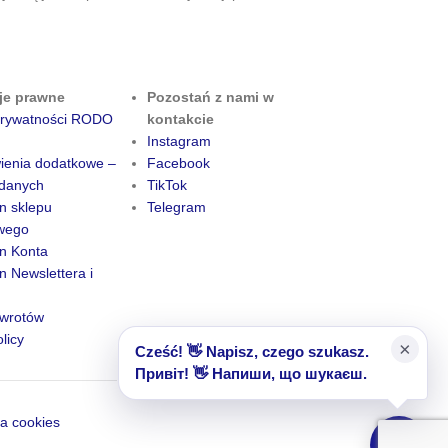
je prawne
Pozostań z nami w
 prywatności RODO
kontakcie
Instagram
ienia dodatkowe –
Facebook
danych
TikTok
n sklepu
Telegram
owego
n Konta
 Newslettera i
zwrotów
licy
×
Cześć! 👋 Napisz, czego szukasz.
Привіт! 👋 Напиши, що шукаєш.
a cookies