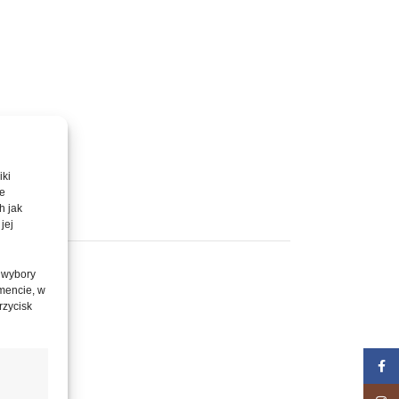
iki
te
h jak
jej
 wybory
mencie, w
rzycisk
Face