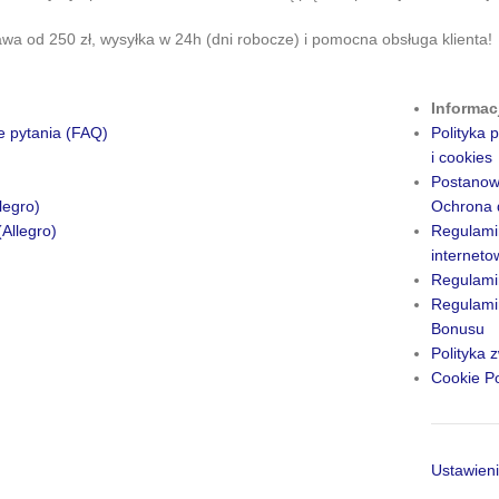
a od 250 zł, wysyłka w 24h (dni robocze) i pomocna obsługa klienta!
Informac
e pytania (FAQ)
Polityka
i cookies
Postanow
legro)
Ochrona 
(Allegro)
Regulami
internet
Regulami
Regulamin
Bonusu
Polityka 
Cookie Po
Ustawieni