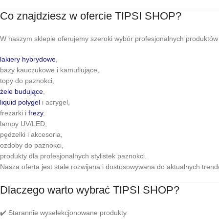
Tipsy do przedłużania
Co znajdziesz w ofercie TIPSI SHOP?
W naszym sklepie oferujemy szeroki wybór profesjonalnych produktów d
lakiery hybrydowe
,
bazy kauczukowe i kamuflujące,
topy do paznokci,
żele budujące
,
liquid polygel
i acrygel,
frezarki i
frezy
,
lampy UV/LED,
pędzelki i akcesoria,
ozdoby do paznokci,
produkty dla profesjonalnych stylistek paznokci.
Nasza oferta jest stale rozwijana i dostosowywana do aktualnych tren
Dlaczego warto wybrać TIPSI SHOP?
✔️ Starannie wyselekcjonowane produkty