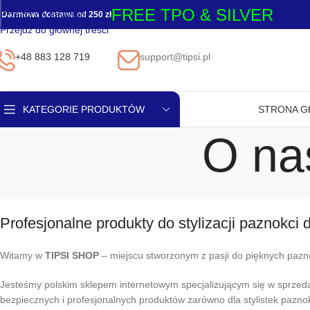
FREE TPO & SILVER
Przejdź do nawigacji
Darmowa dostawa od 250 zł
Przejdź do głównej treści
+48 883 128 719
support@tipsi.pl
KATEGORIE PRODUKTÓW
STRONA 
O na
Górne formy + moldy
silikonowe
Artykuły jednorazowe
Olejek do Skórek
Profesjonalne produkty do stylizacji paznokci 
Pilniki i nakładki ścierne
Witamy w
TIPSI SHOP
– miejscu stworzonym z pasji do pięknych pazno
Pędzelki
Jesteśmy polskim sklepem internetowym specjalizującym się w sprzedaż
Płyny
bezpiecznych i profesjonalnych produktów zarówno dla stylistek pazn