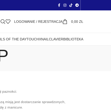
LOGOWANIE / REJESTRACJA
0,00
ZŁ
ILS OF THE DAY
TOUCH
XNAIL
CLAVIER
BIBLIOTEKA
P
i paznokci.
szą misją jest dostarczanie sprawdzonych,
odę z manicure.