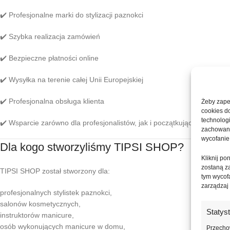
✔️ Profesjonalne marki do stylizacji paznokci
✔️ Szybka realizacja zamówień
✔️ Bezpieczne płatności online
✔️ Wysyłka na terenie całej Unii Europejskiej
✔️ Profesjonalna obsługa klienta
Żeby zapew
cookies d
technolog
✔️ Wsparcie zarówno dla profesjonalistów, jak i początkujących
zachowanie
wycofanie
Dla kogo stworzyliśmy TIPSI SHOP?
Kliknij p
zostaną z
TIPSI SHOP został stworzony dla:
tym wycofa
zarządzaj
profesjonalnych stylistek paznokci,
salonów kosmetycznych,
Statys
instruktorów manicure,
osób wykonujących manicure w domu,
Przechow