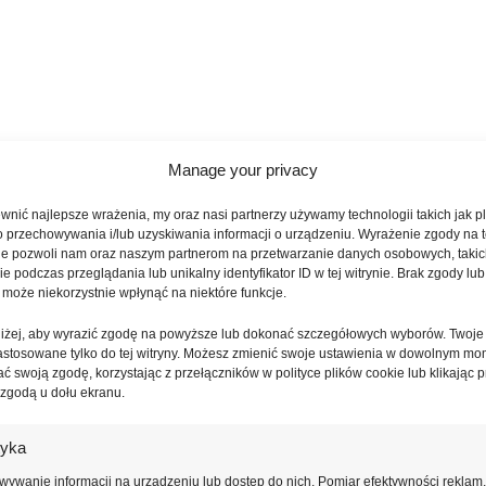
Manage your privacy
nić najlepsze wrażenia, my oraz nasi partnerzy używamy technologii takich jak pl
o przechowywania i/lub uzyskiwania informacji o urządzeniu. Wyrażenie zgody na 
ie pozwoli nam oraz naszym partnerom na przetwarzanie danych osobowych, takic
 podczas przeglądania lub unikalny identyfikator ID w tej witrynie. Brak zgody lub 
 może niekorzystnie wpłynąć na niektóre funkcje.
oniżej, aby wyrazić zgodę na powyższe lub dokonać szczegółowych wyborów. Twoje
astosowane tylko do tej witryny. Możesz zmienić swoje ustawienia w dowolnym mo
ć swoją zgodę, korzystając z przełączników w polityce plików cookie lub klikając p
 zgodą u dołu ekranu.
tyka
ywanie informacji na urządzeniu lub dostęp do nich, Pomiar efektywności reklam,