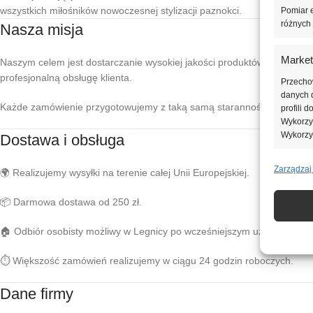
wszystkich miłośników nowoczesnej stylizacji paznokci.
Pomiar e
różnych 
Nasza misja
Market
Naszym celem jest dostarczanie wysokiej jakości produktów do manicur
profesjonalną obsługę klienta.
Przecho
danych d
Każde zamówienie przygotowujemy z taką samą starannością, jakbyśmy
profili 
Wykorzys
Wykorzy
Dostawa i obsługa
Zarządzaj
Funkcj
🌍 Realizujemy wysyłki na terenie całej Unii Europejskiej.
Dopasowa
📦 Darmowa dostawa od 250 zł.
Identyfi
🏠 Odbiór osobisty możliwy w Legnicy po wcześniejszym uzgodnieniu.
Zapewn
napraw
⏱️ Większość zamówień realizujemy w ciągu 24 godzin roboczych.
Zapisa
Dane firmy
nich.