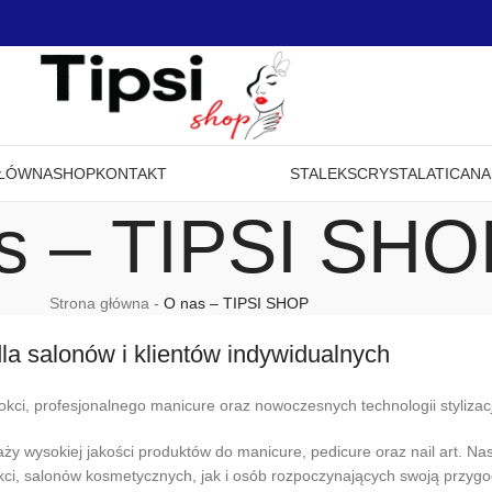
GŁÓWNA
SHOP
KONTAKT
STALEKS
CRYSTAL
ATICA
NA
s – TIPSI SHO
Strona główna
-
O nas – TIPSI SHOP
dla salonów i klientów indywidualnych
kci, profesjonalnego manicure oraz nowoczesnych technologii stylizacj
y wysokiej jakości produktów do manicure, pedicure oraz nail art. Na
okci, salonów kosmetycznych, jak i osób rozpoczynających swoją przyg