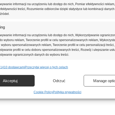
ywanie informacji na urządzeniu lub dostęp do nich, Pomiar efektywności reklam,
fektywności treści, Rozumienie odbiorców dzięki statystyce lub kombinacji danych
źródeł.
ing
wywanie informacji na urządzeniu lub dostęp do nich, Wykorzystywanie ograniczo
o wyboru reklam, Tworzenie profili w celu spersonalizowanych reklam, Wykorzyst
do wyboru spersonalizowanych reklam, Tworzenie profili w celu personalizacji treści,
tywanie profili w celu doboru spersonalizowanych treści, Rozwój i ulepszanie usł
stywanie ograniczonych danych do wyboru treści.
 1410 dostawcami
Przeczytaj więcej o tych celach
e
Zawsze 
nie i łączenie danych z innych źródeł, Łączenie różnych urządzeń,
Akceptuj
Odrzuć
Manage opti
kacja urządzeń na podstawie informacji przesyłanych automatycznie.
Cookie Policy
Polityka prywatności
ienie bezpieczeństwa, zapobieganie oszustwom i
ianie błędów, Dostarczanie i prezentowanie reklam i treści,
Zawsze 
nie decyzji dotyczących prywatności oraz informowanie o