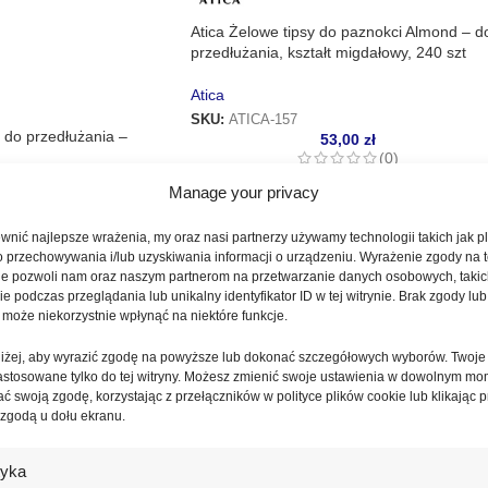
Atica Żelowe tipsy do paznokci Almond – d
przedłużania, kształt migdałowy, 240 szt
Atica
SKU:
ATICA-157
do przedłużania –
53,00
zł
(0)
Manage your privacy
nić najlepsze wrażenia, my oraz nasi partnerzy używamy technologii takich jak pl
1,00
zł
o przechowywania i/lub uzyskiwania informacji o urządzeniu. Wyrażenie zgody na 
(0)
ie pozwoli nam oraz naszym partnerom na przetwarzanie danych osobowych, takic
Tipsy do przedłużania paz
 podczas przeglądania lub unikalny identyfikator ID w tej witrynie. Brak zgody lub 
 może niekorzystnie wpłynąć na niektóre funkcje.
a paznokci to popularne rozwiązanie stosowane w stylizacji i modelowa
oniżej, aby wyrazić zgodę na powyższe lub dokonać szczegółowych wyborów. Twoje
óre umożliwiają szybkie i estetyczne wykonanie stylizacji zarówno w 
astosowane tylko do tej witryny. Możesz zmienić swoje ustawienia w dowolnym mo
 tipsy są łatwe w aplikacji, dobrze dopasowują się do naturalnej płytki 
ć swoją zgodę, korzystając z przełączników w polityce plików cookie lub klikając p
 zgodą u dołu ekranu.
sz tipsy w różnych kształtach i rozmiarach, odpowiednie do dalszej pr
Zamów tipsy do przedłużania paznokci online z szybką dostawą na t
tyka