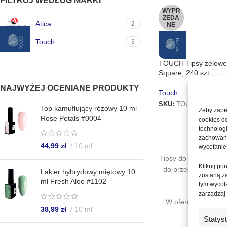
FILTRUJ WEDŁUG MARKI
WYPR
ZEDA
Atica
2
NE
Touch
3
TOUCH Tipsy żelowe 
Square, 240 szt.
NAJWYŻEJ OCENIANE PRODUKTY
Touch
SKU:
TOUCH-399
Top kamuflujący różowy 10 ml
Żeby zapew
5
Rose Petals #0004
cookies d
technolog
zachowanie
44,99
zł
10 ml
wycofanie
Tipsy do przedłużani
Kliknij p
do przedłużania, kt
Lakier hybrydowy miętowy 10
zostaną z
Nasze
ml Fresh Aloe #1102
tym wycofa
zarządzaj
W ofercie znajdzie
38,99
zł
10 ml
Statys