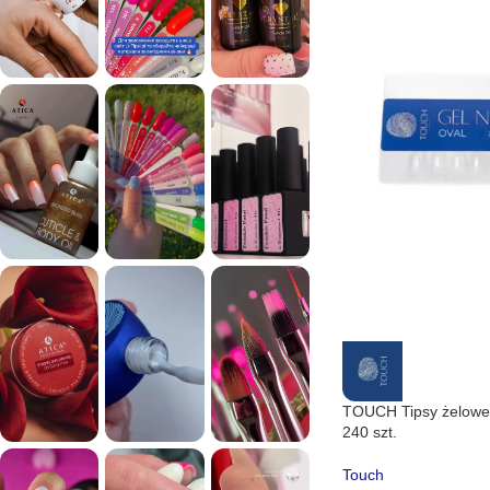
Tipsy do przedłużania
TOUCH Tipsy żelowe 
240 szt.
Touch