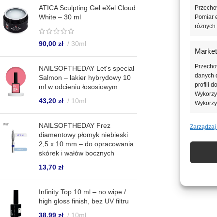
ATICA Sculpting Gel eXel Cloud
Przechow
White – 30 ml
Pomiar e
różnych 
90,00
zł
30ml
Market
Przecho
NAILSOFTHEDAY Let's special
danych d
Salmon – lakier hybrydowy 10
profili 
ml w odcieniu łososiowym
Wykorzys
43,20
zł
10ml
Wykorzy
NAILSOFTHEDAY Frez
Zarządzaj
Funkcj
diamentowy płomyk niebieski
Dopasowa
2,5 x 10 mm – do opracowania
Identyfi
skórek i wałów bocznych
13,70
zł
Zapewn
napraw
Infinity Top 10 ml – no wipe /
Zapisa
high gloss finish, bez UV filtru
nich.
38,99
zł
10ml