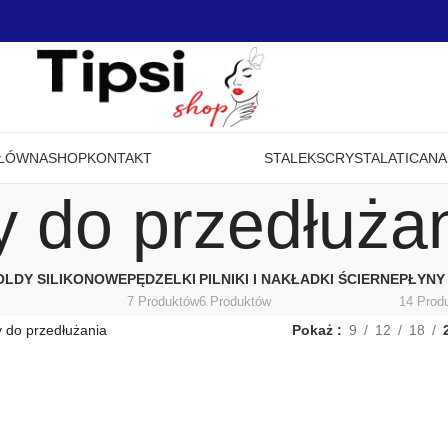
GŁÓWNA
SHOP
KONTAKT
STALEKS
CRYSTAL
ATICA
NA
y do przedłuża
OLDY SILIKONOWE
PĘDZELKI
PILNIKI I NAKŁADKI ŚCIERNE
PŁYNY
7 Produktów
6 Produktów
14 Prod
y do przedłużania
Pokaż
9
12
18