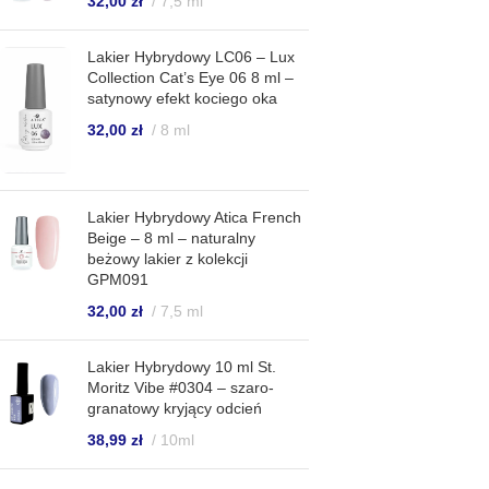
32,00
zł
7,5 ml
Lakier Hybrydowy LC06 – Lux
Collection Cat’s Eye 06 8 ml –
satynowy efekt kociego oka
32,00
zł
8 ml
Lakier Hybrydowy Atica French
Beige – 8 ml – naturalny
beżowy lakier z kolekcji
GPM091
32,00
zł
7,5 ml
Lakier Hybrydowy 10 ml St.
Moritz Vibe #0304 – szaro-
granatowy kryjący odcień
38,99
zł
10ml