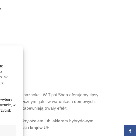
o
iki
te
h jak
nokci
jej
niu długości paznokci. W Tipsi Shop oferujemy tipsy
 wybory
salonie kosmetycznym, jak i w warunkach domowych.
mencie, w
paznokcia i zapewniają trwały efekt.
rzycisk
acy z żelem, akrylożelem lub lakierem hybrydowym.
erenie Polski i krajów UE.
Face