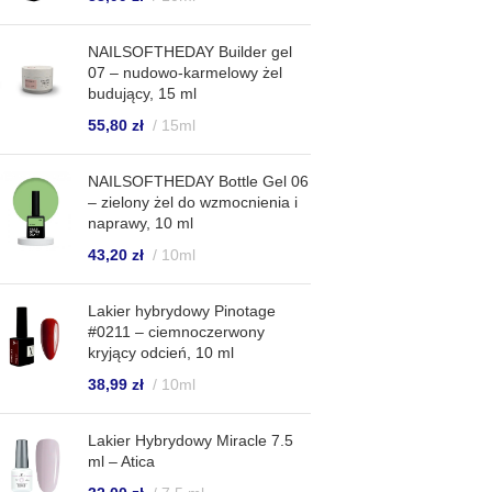
NAILSOFTHEDAY Builder gel
07 – nudowo-karmelowy żel
budujący, 15 ml
55,80
zł
15ml
NAILSOFTHEDAY Bottle Gel 06
– zielony żel do wzmocnienia i
naprawy, 10 ml
43,20
zł
10ml
Lakier hybrydowy Pinotage
#0211 – ciemnoczerwony
kryjący odcień, 10 ml
38,99
zł
10ml
Lakier Hybrydowy Miracle 7.5
ml – Atica