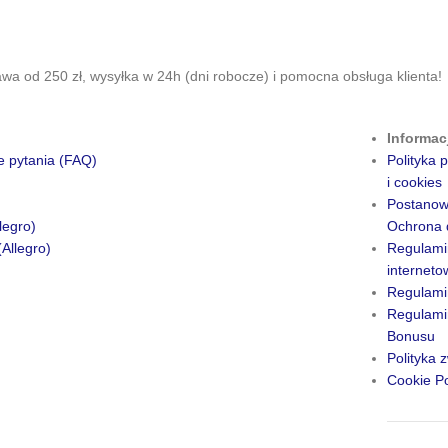
a od 250 zł, wysyłka w 24h (dni robocze) i pomocna obsługa klienta!
Informac
e pytania (FAQ)
Polityka
i cookies
Postanow
legro)
Ochrona 
(Allegro)
Regulami
internet
Regulami
Regulamin
Bonusu
Polityka 
Cookie Po