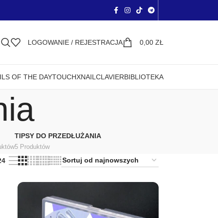
LOGOWANIE / REJESTRACJA
0,00
ZŁ
ILS OF THE DAY
TOUCH
XNAIL
CLAVIER
BIBLIOTEKA
nia
TIPSY DO PRZEDŁUŻANIA
uktów
5 Produktów
24