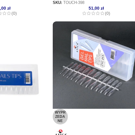
SKU:
TOUCH-398
1,00
zł
51,00
zł
(0)
(0)
WYPR
ZEDA
NE