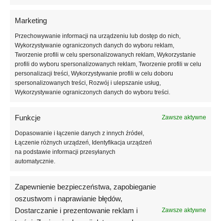
SKU:
NAILSOFTHEDAY-231
SKU:
NAILSOFTHEDAY-230
51,60
zł
51,60
zł
15ml
(0)
(0)
Marketing
Przechowywanie informacji na urządzeniu lub dostęp do nich,
Wykorzystywanie ograniczonych danych do wyboru reklam,
Tworzenie profili w celu spersonalizowanych reklam, Wykorzystanie
profili do wyboru spersonalizowanych reklam, Tworzenie profili w celu
personalizacji treści, Wykorzystywanie profili w celu doboru
spersonalizowanych treści, Rozwój i ulepszanie usług,
Wykorzystywanie ograniczonych danych do wyboru treści.
Funkcje
Zawsze aktywne
Dopasowanie i łączenie danych z innych źródeł,
Łączenie różnych urządzeń, Identyfikacja urządzeń
WHITE
WHITE
na podstawie informacji przesyłanych
NAILSOFTHEDAY Liquid Acrygel
NAILSOFTHEDAY Liquid Acrygel
automatycznie.
02 – nasycono-mleczny płynny
01 – mleczno-biały płynny
akrylożel, 15 ml
akrylożel, 15 ml
Zapewnienie bezpieczeństwa, zapobieganie
SKU:
NAILSOFTHEDAY-229
SKU:
NAILSOFTHEDAY-228
oszustwom i naprawianie błędów,
51,60
zł
15ml
51,60
zł
15ml
Dostarczanie i prezentowanie reklam i
Zawsze aktywne
(0)
(0)