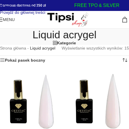
FREE TPO & SILVER
Darmowa dostawa od 250 zł
Przejdź do nawigacji
Przejdź do głównej treści
MENU
Liquid acrygel
Kategorie
Strona główna
-
Liquid acrygel
Wyświetlanie wszystkich wyników: 15
Pokaż pasek boczny