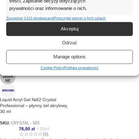
treści, Zapisanie decyzji dotyczących
prywatności oraz informowanie o nich.
Zarządzaj 1410 dostawcami
Przeczytaj więcej o tych celach
Akceptuj
Odrzuć
Manage options
Cookie Policy
Polityka prywatności
WYPR
ZEDA
NE
BROWN
Liquid Acryl Gel №62 Crystal
Professional – płynny żel akrylowy,
30 ml
SKU:
CRYSTAL - 503
76,00
zł
30ml
(0)