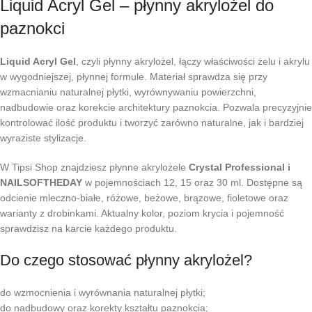
Liquid Acryl Gel – płynny akrylożel do
paznokci
Liquid Acryl Gel
, czyli płynny akrylożel, łączy właściwości żelu i akrylu
w wygodniejszej, płynnej formule. Materiał sprawdza się przy
wzmacnianiu naturalnej płytki, wyrównywaniu powierzchni,
nadbudowie oraz korekcie architektury paznokcia. Pozwala precyzyjnie
kontrolować ilość produktu i tworzyć zarówno naturalne, jak i bardziej
wyraziste stylizacje.
W Tipsi Shop znajdziesz płynne akrylożele
Crystal Professional i
NAILSOFTHEDAY
w pojemnościach 12, 15 oraz 30 ml. Dostępne są
odcienie mleczno-białe, różowe, beżowe, brązowe, fioletowe oraz
warianty z drobinkami. Aktualny kolor, poziom krycia i pojemność
sprawdzisz na karcie każdego produktu.
Do czego stosować płynny akrylożel?
do wzmocnienia i wyrównania naturalnej płytki;
do nadbudowy oraz korekty kształtu paznokcia;