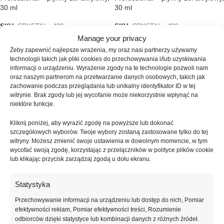
30 ml
30 ml
SKU:
CRYSTAL - 499
SKU:
CRYSTAL - 498
76,00
zł
30ml
76,00
zł
30ml
Manage your privacy
(0)
(0)
Żeby zapewnić najlepsze wrażenia, my oraz nasi partnerzy używamy
technologii takich jak pliki cookies do przechowywania i/lub uzyskiwania
informacji o urządzeniu. Wyrażenie zgody na te technologie pozwoli nam
oraz naszym partnerom na przetwarzanie danych osobowych, takich jak
zachowanie podczas przeglądania lub unikalny identyfikator ID w tej
witrynie. Brak zgody lub jej wycofanie może niekorzystnie wpłynąć na
niektóre funkcje.
Kliknij poniżej, aby wyrazić zgodę na powyższe lub dokonać
szczegółowych wyborów. Twoje wybory zostaną zastosowane tylko do tej
witryny. Możesz zmienić swoje ustawienia w dowolnym momencie, w tym
wycofać swoją zgodę, korzystając z przełączników w polityce plików cookie
lub klikając przycisk zarządzaj zgodą u dołu ekranu.
PINK
PINK
Statystyka
NAILSOFTHEDAY Liquid Acrygel
NAILSOFTHEDAY Liquid Acrygel
04 – różowy płynny akrylożel, 15
03 – delikatno-różowy płynny
Przechowywanie informacji na urządzeniu lub dostęp do nich, Pomiar
ml
akrylożel, 15 ml
efektywności reklam, Pomiar efektywności treści, Rozumienie
odbiorców dzięki statystyce lub kombinacji danych z różnych źródeł.