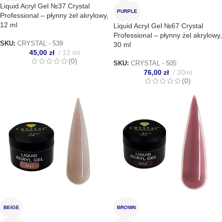
Liquid Acryl Gel №37 Crystal
PURPLE
Professional – płynny żel akrylowy,
12 ml
Liquid Acryl Gel №67 Crystal
Professional – płynny żel akrylowy,
SKU:
CRYSTAL - 539
30 ml
45,00
zł
12 ml
(0)
SKU:
CRYSTAL - 505
76,00
zł
30ml
(0)
BEIGE
BROWN