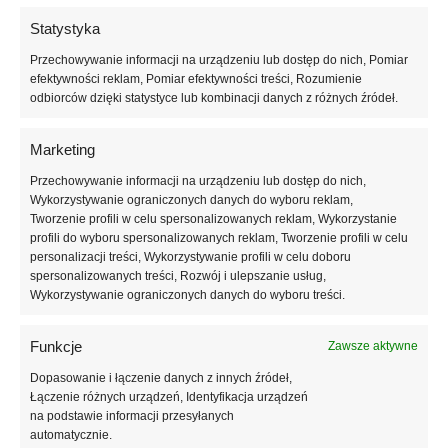
profesjonalnych salonach kosmetycznych, jak i przy domowym
Statystyka
manicure. Zamów myjki do manicure online z szybką dostawą na
terenie Polski i krajów UE.
Przechowywanie informacji na urządzeniu lub dostęp do nich, Pomiar
efektywności reklam, Pomiar efektywności treści, Rozumienie
odbiorców dzięki statystyce lub kombinacji danych z różnych źródeł.
Marketing
Przechowywanie informacji na urządzeniu lub dostęp do nich,
Wykorzystywanie ograniczonych danych do wyboru reklam,
Tworzenie profili w celu spersonalizowanych reklam, Wykorzystanie
profili do wyboru spersonalizowanych reklam, Tworzenie profili w celu
personalizacji treści, Wykorzystywanie profili w celu doboru
spersonalizowanych treści, Rozwój i ulepszanie usług,
Wykorzystywanie ograniczonych danych do wyboru treści.
Funkcje
Zawsze aktywne
Profesjonalne produkty do paznokci w jednym miejscu. Darmowa
Dopasowanie i łączenie danych z innych źródeł,
dostawa od 250 zł, wysyłka w 24h (dni robocze) i pomocna obsługa
Łączenie różnych urządzeń, Identyfikacja urządzeń
klienta!
na podstawie informacji przesyłanych
automatycznie.