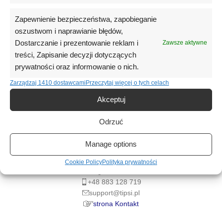
Zapewnienie bezpieczeństwa, zapobieganie
oszustwom i naprawianie błędów,
Dostarczanie i prezentowanie reklam i
Zawsze aktywne
treści, Zapisanie decyzji dotyczących
prywatności oraz informowanie o nich.
Zarządzaj 1410 dostawcami
Przeczytaj więcej o tych celach
Akceptuj
Odrzuć
Manage options
Piękno zaczyna się od Twoich działań!
Cookie Policy
Polityka prywatności
Legnica, Polska
+48 883 128 719
support@tipsi.pl
strona Kontakt