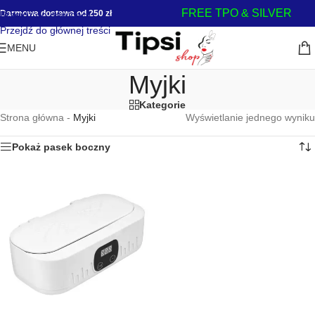
FREE TPO & SILVER
Darmowa dostawa od 250 zł
Przejdź do nawigacji
Przejdź do głównej treści
MENU
Myjki
Kategorie
Strona główna
-
Myjki
Wyświetlanie jednego wyniku
Pokaż pasek boczny