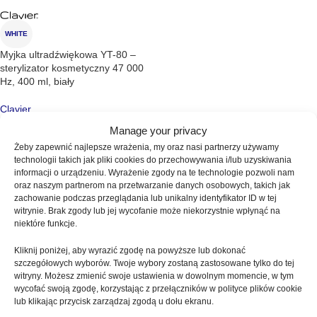
WHITE
Myjka ultradźwiękowa YT-80 –
sterylizator kosmetyczny 47 000
Hz, 400 ml, biały
Clavier
SKU:
CLAVIER - 567
Manage your privacy
129,00
zł
Żeby zapewnić najlepsze wrażenia, my oraz nasi partnerzy używamy
(0)
technologii takich jak pliki cookies do przechowywania i/lub uzyskiwania
Myjki do manicure i narzędzi
informacji o urządzeniu. Wyrażenie zgody na te technologie pozwoli nam
oraz naszym partnerom na przetwarzanie danych osobowych, takich jak
zachowanie podczas przeglądania lub unikalny identyfikator ID w tej
Myjki do manicure i narzędzi służą do skutecznego czyszczenia oraz
witrynie. Brak zgody lub jej wycofanie może niekorzystnie wpłynąć na
utrzymania higieny akcesoriów używanych podczas stylizacji paznokci.
niektóre funkcje.
W Tipsi Shop oferujemy myjki przeznaczone do mycia pędzelków,
frezów oraz drobnych narzędzi, które ułatwiają codzienną pracę i
Kliknij poniżej, aby wyrazić zgodę na powyższe lub dokonać
pomagają zachować wysoki standard czystości. Produkty te są proste
szczegółowych wyborów. Twoje wybory zostaną zastosowane tylko do tej
witryny. Możesz zmienić swoje ustawienia w dowolnym momencie, w tym
w użyciu i wspierają prawidłową pielęgnację narzędzi.
wycofać swoją zgodę, korzystając z przełączników w polityce plików cookie
lub klikając przycisk zarządzaj zgodą u dołu ekranu.
Myjki dostępne w naszej ofercie sprawdzą się zarówno w