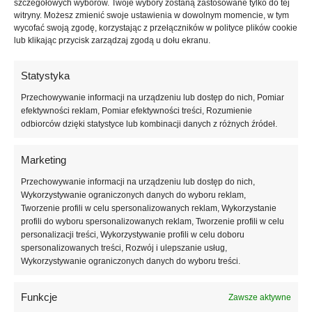
szczegółowych wyborów. Twoje wybory zostaną zastosowane tylko do tej
SKU:
NAILSOFTHEDAY-194
witryny. Możesz zmienić swoje ustawienia w dowolnym momencie, w tym
wycofać swoją zgodę, korzystając z przełączników w polityce plików cookie
Kategoria:
Topy
lub klikając przycisk zarządzaj zgodą u dołu ekranu.
Znaczników:
matowe wykończenie
,
matowy top no wipe
,
matte top
,
NAILSOFTHEDAY top
,
top bez warstwy dyspersyjnej
,
top do hybryd
,
Statystyka
top hybrydowy matowy
,
top matowy
,
top z filtrem UV
Marka:
Nails of the Day
Przechowywanie informacji na urządzeniu lub dostęp do nich, Pomiar
efektywności reklam, Pomiar efektywności treści, Rozumienie
Udostępnij:
odbiorców dzięki statystyce lub kombinacji danych z różnych źródeł.
Opis
Marketing
NAILSOFTHEDAY Matte Top No Wipe to profesjonalny matowy top
Przechowywanie informacji na urządzeniu lub dostęp do nich,
bez warstwy dyspersyjnej z filtrem UV, który zapewnia trwały,
Wykorzystywanie ograniczonych danych do wyboru reklam,
aksamitny efekt na paznokciach nawet do czterech tygodni. Dzięki
Tworzenie profili w celu spersonalizowanych reklam, Wykorzystanie
średniej konsystencji i samopoziomującej formule równomiernie
profili do wyboru spersonalizowanych reklam, Tworzenie profili w celu
pokrywa płytkę, chroniąc manicure przed odpryskami, zatarciem i
personalizacji treści, Wykorzystywanie profili w celu doboru
żółknięciem. Idealny do każdego koloru lakieru hybrydowego,
spersonalizowanych treści, Rozwój i ulepszanie usług,
Wykorzystywanie ograniczonych danych do wyboru treści.
zachowuje oryginalny odcień i nadaje stylowy, matowy wygląd.
Funkcje
Zawsze aktywne
Informacje dodatkowe