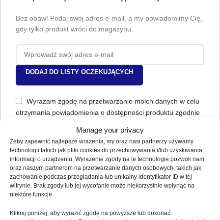
Bez obaw! Podaj swój adres e-mail, a my powiadomimy Cię,
gdy tylko produkt wróci do magazynu.
DODAJ DO LISTY OCZEKUJĄCYCH
Wyrażam zgodę na przetwarzanie moich danych w celu
otrzymania powiadomienia o dostępności produktu zgodnie
z
polityka prywatności
.
Manage your privacy
Żeby zapewnić najlepsze wrażenia, my oraz nasi partnerzy używamy
technologii takich jak pliki cookies do przechowywania i/lub uzyskiwania
informacji o urządzeniu. Wyrażenie zgody na te technologie pozwoli nam
🔒 Bezpieczne płatności: Przelewy24, BLIK, Visa, Mastercard, PayPal,
oraz naszym partnerom na przetwarzanie danych osobowych, takich jak
Klarna 🚚 Dostawa InPost lub odbiór osobisty w Legnicy ↩️ Zwrot do 14
zachowanie podczas przeglądania lub unikalny identyfikator ID w tej
dni bez problemu
witrynie. Brak zgody lub jej wycofanie może niekorzystnie wpłynąć na
niektóre funkcje.
Dodaj do listy życzeń
Kliknij poniżej, aby wyrazić zgodę na powyższe lub dokonać