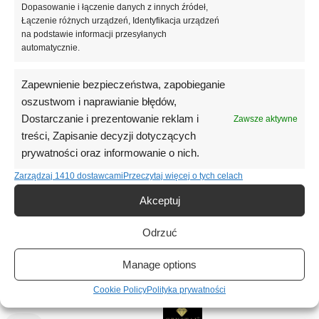
Dopasowanie i łączenie danych z innych źródeł,
Opinie (0)
Łączenie różnych urządzeń, Identyfikacja urządzeń
O marce
na podstawie informacji przesyłanych
automatycznie.
Podobne produkty
Zapewnienie bezpieczeństwa, zapobieganie
oszustwom i naprawianie błędów,
Dostarczanie i prezentowanie reklam i
Zawsze aktywne
treści, Zapisanie decyzji dotyczących
prywatności oraz informowanie o nich.
Zarządzaj 1410 dostawcami
Przeczytaj więcej o tych celach
Akceptuj
Odrzuć
Manage options
WYPR
ZEDA
Cookie Policy
Polityka prywatności
NE