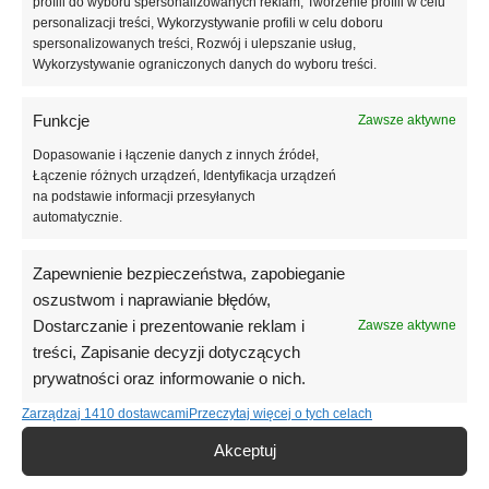
zarysowaniami i utratą połysku. Top chroni stylizację, zachowując jej
profili do wyboru spersonalizowanych reklam, Tworzenie profili w celu
personalizacji treści, Wykorzystywanie profili w celu doboru
estetyczny wygląd przez długi czas. Odpowiednia konsystencja
spersonalizowanych treści, Rozwój i ulepszanie usług,
umożliwia precyzyjną aplikację bez zalewania skórek, co wpływa na
Wykorzystywanie ograniczonych danych do wyboru treści.
wysoką jakość i komfort pracy stylistki.
Funkcje
Top Caramel Crystal Professional przeznaczony jest do utwardzania w
Zawsze aktywne
lampach LED i UV, dzięki czemu sprawdzi się zarówno w
Dopasowanie i łączenie danych z innych źródeł,
profesjonalnym salonie stylizacji paznokci, jak i w użytku domowym.
Łączenie różnych urządzeń, Identyfikacja urządzeń
Pojemność 12 ml to praktyczne i wydajne rozwiązanie dla stylistek
na podstawie informacji przesyłanych
poszukujących kolorowych topów hybrydowych No Wipe o ciepłym,
automatycznie.
eleganckim efekcie.
Zapewnienie bezpieczeństwa, zapobieganie
oszustwom i naprawianie błędów,
Informacje dodatkowe
Dostarczanie i prezentowanie reklam i
Zawsze aktywne
Opinie (0)
treści, Zapisanie decyzji dotyczących
prywatności oraz informowanie o nich.
Zarządzaj 1410 dostawcami
Przeczytaj więcej o tych celach
Podobne produkty
Akceptuj