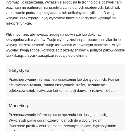
informacji o urządzeniu. Wyrażenie zgody na te technologie pozwoli nam
wykończenie jasnych, beżowych i mlecznych kolorów.
oraz naszym partnerom na przetwarzanie danych osobowych, takich jak
zachowanie podczas przeglądania lub unikalny identyfikator ID w tej
Formuła No Wipe eliminuje konieczność przemywania warstwy
witrynie. Brak zgody lub jej wycofanie może niekorzystnie wpłynąć na
dyspersyjnej po utwardzeniu, co znacząco skraca czas pracy i
niektóre funkcje.
zwiększa komfort aplikacji. Top Caramel Crystal Professional
Kliknij poniżej, aby wyrazić zgodę na powyższe lub dokonać
równomiernie rozprowadza się na powierzchni paznokcia, nie tworzy
szczegółowych wyborów. Twoje wybory zostaną zastosowane tylko do tej
smug ani zacieków, pozwalając uzyskać gładkie, estetyczne
witryny. Możesz zmienić swoje ustawienia w dowolnym momencie, w tym
wykończenie. Delikatny karmelowy pigment subtelnie modyfikuje kolor
wycofać swoją zgodę, korzystając z przełączników w polityce plików cookie
bazowy, nie kryjąc go całkowicie, lecz nadając stylizacji ciepły,
lub klikając przycisk zarządzaj zgodą u dołu ekranu.
elegancki ton.
Statystyka
Top hybrydowy Caramel doskonale podkreśla naturalne stylizacje
Przechowywanie informacji na urządzeniu lub dostęp do nich, Pomiar
paznokci i świetnie komponuje się z bazami kamuflującymi, odcieniami
efektywności reklam, Pomiar efektywności treści, Rozumienie
nude, beżu, różu oraz pastelami. Sprawdzi się zarówno w manicure
odbiorców dzięki statystyce lub kombinacji danych z różnych źródeł.
dziennym, salonowym, jak i w stylizacjach minimalistycznych oraz
eleganckich kompozycjach okolicznościowych. Może być również
Marketing
stosowany jako wykończenie stylizacji french lub babyboomer, nadając
im nowoczesnego charakteru.
Przechowywanie informacji na urządzeniu lub dostęp do nich,
Wykorzystywanie ograniczonych danych do wyboru reklam,
Produkt zapewnia trwałe zabezpieczenie manicure przed odpryskami,
Tworzenie profili w celu spersonalizowanych reklam, Wykorzystanie