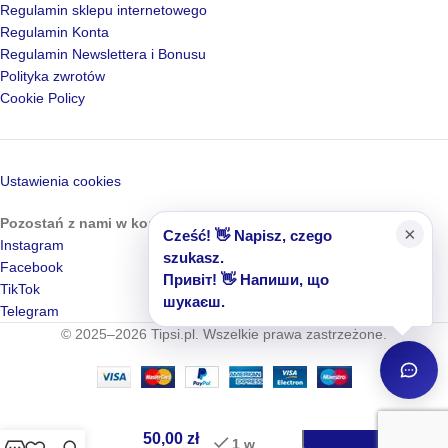
Regulamin sklepu internetowego
Regulamin Konta
Regulamin Newslettera i Bonusu
Polityka zwrotów
Cookie Policy
Ustawienia cookies
Pozostań z nami w kontakcie
×
Cześć! 👋 Napisz, czego
Instagram
szukasz.
Facebook
Привіт! 👋 Напиши, що
TikTok
шукаєш.
Telegram
© 2025–2026 Tipsi.pl. Wszelkie prawa zastrzeżone.
Top
Caramel
Crystal
Professional
DODAJ 
50,00
zł
–
1 w