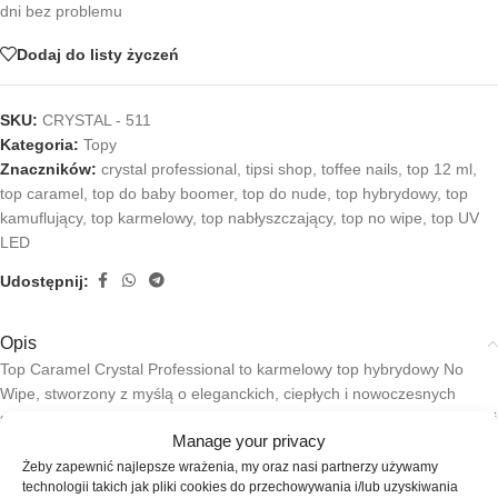
dni bez problemu
Dodaj do listy życzeń
SKU:
CRYSTAL - 511
Kategoria:
Topy
Znaczników:
crystal professional
,
tipsi shop
,
toffee nails
,
top 12 ml
,
top caramel
,
top do baby boomer
,
top do nude
,
top hybrydowy
,
top
kamuflujący
,
top karmelowy
,
top nabłyszczający
,
top no wipe
,
top UV
LED
Udostępnij:
Opis
Top Caramel Crystal Professional to karmelowy top hybrydowy No
Wipe, stworzony z myślą o eleganckich, ciepłych i nowoczesnych
stylizacjach paznokci. Subtelny odcień karmelu delikatnie przyciemnia i
Manage your privacy
ociepla manicure, nadając mu głębi, miękkości oraz bardzo
estetycznego, harmonijnego wyglądu. Top idealnie sprawdzi się w
Żeby zapewnić najlepsze wrażenia, my oraz nasi partnerzy używamy
technologii takich jak pliki cookies do przechowywania i/lub uzyskiwania
stylizacjach typu nude, latte nails, babyboomer, clean look oraz jako