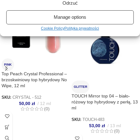
Odrzuć
Manage options
Cookie Policy
Polityka prywatności
PINK
Top Peach Crystal Professional –
brzoskwiniowy top hybrydowy No
Wipe, 12 ml
GLITTER
TOUCH Mirror top 04 – biało-
SKU:
CRYSTAL - 512
różowy top hybrydowy z perłą, 13
50,00
zł
12 ml
ml
(0)
SKU:
TOUCH-483
53,00
zł
13 ml
(0)