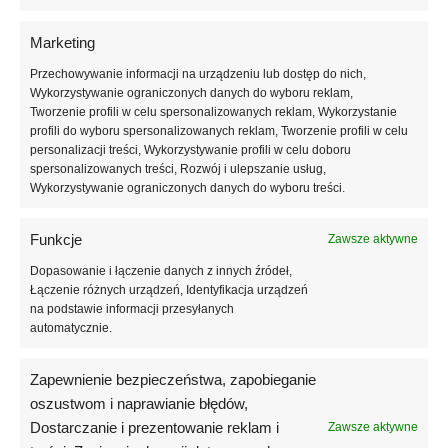
manicure typu clean look.
Marketing
Mleczny odcień NEW Milk 02 doskonale sprawdzi się w manicure
Przechowywanie informacji na urządzeniu lub dostęp do nich,
nude, babyboomer, french manicure oraz w stylizacjach ślubnych,
Wykorzystywanie ograniczonych danych do wyboru reklam,
biznesowych i codziennych. Baza może być stosowana jako
Tworzenie profili w celu spersonalizowanych reklam, Wykorzystanie
samodzielna stylizacja, tworząc elegancki i czysty efekt bez potrzeby
profili do wyboru spersonalizowanych reklam, Tworzenie profili w celu
nakładania lakieru kolorowego, lub jako idealne tło pod jasne kolory,
personalizacji treści, Wykorzystywanie profili w celu doboru
zdobienia oraz topy z efektem. Półprzezroczysta formuła sprawia, że
spersonalizowanych treści, Rozwój i ulepszanie usług,
Wykorzystywanie ograniczonych danych do wyboru treści.
baza pięknie prezentuje się na każdej długości i kształcie paznokci,
podkreślając ich naturalną estetykę.
Funkcje
Zawsze aktywne
NAILSOFTHEDAY Cover Base NEW Milk 02 charakteryzuje się
Dopasowanie i łączenie danych z innych źródeł,
odpowiednio wyważoną konsystencją, która zapewnia pełną kontrolę
Łączenie różnych urządzeń, Identyfikacja urządzeń
podczas aplikacji. Baza umożliwia delikatne wyrównanie powierzchni
na podstawie informacji przesyłanych
paznokcia oraz subtelną nadbudowę, co wpływa na estetyczny wygląd
automatycznie.
stylizacji już na etapie bazy. Produkt dobrze współpracuje z naturalnym
paznokciem, zwiększając komfort noszenia manicure oraz jego
Zapewnienie bezpieczeństwa, zapobieganie
trwałość.
oszustwom i naprawianie błędów,
Dostarczanie i prezentowanie reklam i
Baza zapewnia dobrą przyczepność i odporność stylizacji na odpryski,
Zawsze aktywne