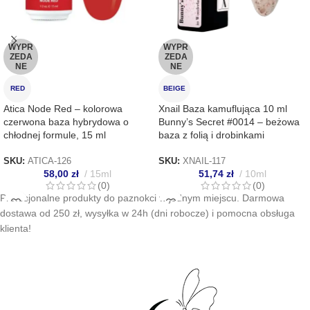
WYPR
WYPR
ZEDA
ZEDA
NE
NE
RED
BEIGE
Atica Node Red – kolorowa
Xnail Baza kamuflująca 10 ml
czerwona baza hybrydowa o
Bunny’s Secret #0014 – beżowa
chłodnej formule, 15 ml
baza z folią i drobinkami
SKU:
ATICA-126
SKU:
XNAIL-117
58,00
zł
15ml
51,74
zł
10ml
(0)
(0)
Profesjonalne produkty do paznokci w jednym miejscu. Darmowa
dostawa od 250 zł, wysyłka w 24h (dni robocze) i pomocna obsługa
klienta!