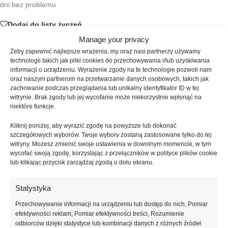
dni bez problemu
Dodaj do listy życzeń
Manage your privacy
Żeby zapewnić najlepsze wrażenia, my oraz nasi partnerzy używamy
SKU:
NAILSOFTHEDAY-198
technologii takich jak pliki cookies do przechowywania i/lub uzyskiwania
Kategorie:
Bazy
,
Bazy kamuflujące
informacji o urządzeniu. Wyrażenie zgody na te technologie pozwoli nam
Znaczników:
baza hybrydowa mleczna
,
baza naturalny manicure
,
oraz naszym partnerom na przetwarzanie danych osobowych, takich jak
baza pod french
,
cover base
,
cover base milk
,
cover base NEW
zachowanie podczas przeglądania lub unikalny identyfikator ID w tej
witrynie. Brak zgody lub jej wycofanie może niekorzystnie wpłynąć na
formula
,
NAILSOFTHEDAY baza
,
półprzezroczysta baza
niektóre funkcje.
Udostępnij:
Kliknij poniżej, aby wyrazić zgodę na powyższe lub dokonać
szczegółowych wyborów. Twoje wybory zostaną zastosowane tylko do tej
witryny. Możesz zmienić swoje ustawienia w dowolnym momencie, w tym
Opis
wycofać swoją zgodę, korzystając z przełączników w polityce plików cookie
NAILSOFTHEDAY Cover Base NEW Milk 02 to półprzezroczysta baza
lub klikając przycisk zarządzaj zgodą u dołu ekranu.
hybrydowa w klasycznym, mlecznym odcieniu, stworzona z myślą o
naturalnych, estetycznych i ponadczasowych stylizacjach paznokci.
Statystyka
Subtelna, mleczna pigmentacja delikatnie wyrównuje koloryt naturalnej
płytki, maskując drobne przebarwienia i niedoskonałości, bez efektu
Przechowywanie informacji na urządzeniu lub dostęp do nich, Pomiar
ciężkiego krycia. Paznokcie zyskują świeży, schludny i bardzo
efektywności reklam, Pomiar efektywności treści, Rozumienie
odbiorców dzięki statystyce lub kombinacji danych z różnych źródeł.
naturalny wygląd, który idealnie wpisuje się w aktualne trendy