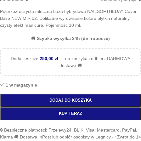
Półprzezroczysta mleczna baza hybrydowa NAILSOFTHEDAY Cover
Base NEW Milk 02. Delikatne wyrównanie koloru płytki i naturalny,
czysty efekt manicure. Pojemność 10 ml.
🚚
Szybka wysyłka 24h (dni robocze)
Dodaj jeszcze
250,00
zł
— do koszyka i odbierz DARMOWĄ
dostawę 🚚
1 w magazynie
DODAJ DO KOSZYKA
KUP TERAZ
🔒 Bezpieczne płatności: Przelewy24, BLIK, Visa, Mastercard, PayPal,
Klarna 🚚 Dostawa InPost lub odbiór osobisty w Legnicy ↩️ Zwrot do 14