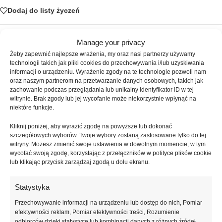
Dodaj do listy życzeń
SKU:
ATICA-126
Manage your privacy
Kategorie:
Bazy
,
Bazy Kolorowe
Żeby zapewnić najlepsze wrażenia, my oraz nasi partnerzy używamy
Znaczników:
ATICA
,
Atica Cool
,
baza hybrydowa
,
baza kolorowa
,
technologii takich jak pliki cookies do przechowywania i/lub uzyskiwania
informacji o urządzeniu. Wyrażenie zgody na te technologie pozwoli nam
baza z kauczukiem
,
cool formula
,
czerwona baza
,
elastyczna baza
,
oraz naszym partnerom na przetwarzanie danych osobowych, takich jak
Node Red
,
zdrowa baza
zachowanie podczas przeglądania lub unikalny identyfikator ID w tej
witrynie. Brak zgody lub jej wycofanie może niekorzystnie wpłynąć na
Udostępnij:
niektóre funkcje.
Kliknij poniżej, aby wyrazić zgodę na powyższe lub dokonać
Opis
szczegółowych wyborów. Twoje wybory zostaną zastosowane tylko do tej
Atica Node Red to kolorowa baza hybrydowa w intensywnym,
witryny. Możesz zmienić swoje ustawienia w dowolnym momencie, w tym
chłodnym odcieniu czerwieni, stworzona z myślą o nowoczesnych i
wycofać swoją zgodę, korzystając z przełączników w polityce plików cookie
wyrazistych stylizacjach paznokci. Chłodna tonacja czerwieni nadaje
lub klikając przycisk zarządzaj zgodą u dołu ekranu.
manicure elegancki, profesjonalny charakter i doskonale sprawdza się
zarówno w klasycznych, jak i bardziej minimalistycznych stylizacjach.
Statystyka
Baza łączy w sobie funkcję bazy i koloru, co pozwala znacząco skrócić
Przechowywanie informacji na urządzeniu lub dostęp do nich, Pomiar
czas pracy przy jednoczesnym zachowaniu wysokiej estetyki
efektywności reklam, Pomiar efektywności treści, Rozumienie
manicure.
odbiorców dzięki statystyce lub kombinacji danych z różnych źródeł.