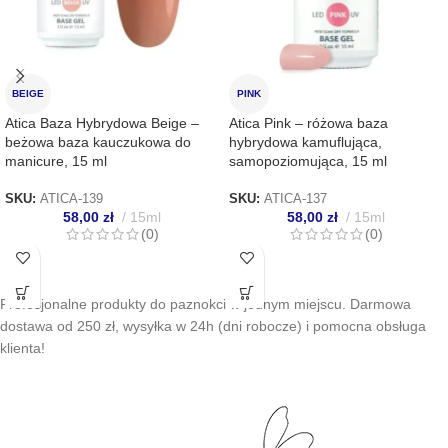
BEIGE
PINK
Atica Baza Hybrydowa Beige –
Atica Pink – różowa baza
beżowa baza kauczukowa do
hybrydowa kamuflująca,
manicure, 15 ml
samopoziomująca, 15 ml
SKU:
ATICA-139
SKU:
ATICA-137
58,00
zł
15ml
58,00
zł
15ml
(0)
(0)
Profesjonalne produkty do paznokci w jednym miejscu. Darmowa
dostawa od 250 zł, wysyłka w 24h (dni robocze) i pomocna obsługa
klienta!