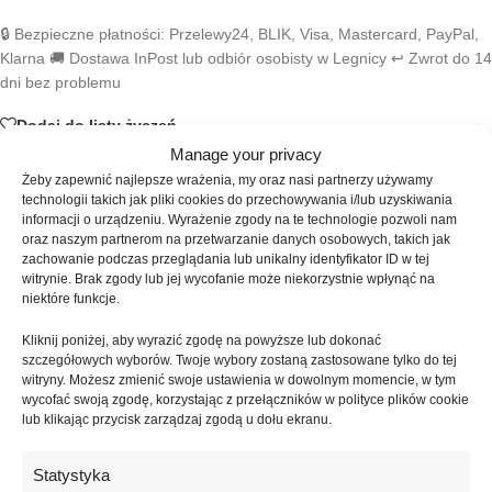
🔒 Bezpieczne płatności: Przelewy24, BLIK, Visa, Mastercard, PayPal,
Klarna 🚚 Dostawa InPost lub odbiór osobisty w Legnicy ↩️ Zwrot do 14
dni bez problemu
Dodaj do listy życzeń
Manage your privacy
Żeby zapewnić najlepsze wrażenia, my oraz nasi partnerzy używamy
SKU:
XNAIL-266
technologii takich jak pliki cookies do przechowywania i/lub uzyskiwania
Kategoria:
Lakiery hybrydowe
informacji o urządzeniu. Wyrażenie zgody na te technologie pozwoli nam
Znaczników:
ciemny brązowy lakier hybrydowy
,
coffee break
oraz naszym partnerom na przetwarzanie danych osobowych, takich jak
zachowanie podczas przeglądania lub unikalny identyfikator ID w tej
collection
,
elegancki manicure
,
espresso noir lakier hybrydowy
,
witrynie. Brak zgody lub jej wycofanie może niekorzystnie wpłynąć na
hybrydy tipsi shop
,
klasyczny odcień lakieru
,
kryjący lakier do
niektóre funkcje.
paznokci
,
nasycony lakier hybrydowy
Kliknij poniżej, aby wyrazić zgodę na powyższe lub dokonać
Udostępnij:
szczegółowych wyborów. Twoje wybory zostaną zastosowane tylko do tej
witryny. Możesz zmienić swoje ustawienia w dowolnym momencie, w tym
wycofać swoją zgodę, korzystając z przełączników w polityce plików cookie
Opis
lub klikając przycisk zarządzaj zgodą u dołu ekranu.
Lakier hybrydowy Espresso Noir #0804 z kolekcji Coffee Break to
intensywny, głęboki odcień inspirowany kolorem mocnego espresso.
Statystyka
Barwa łączy bardzo ciemne brązowe tony z niemal czarną głębią,