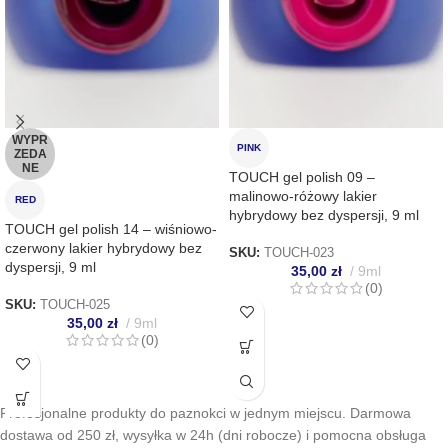
WYPR
PINK
ZEDA
NE
TOUCH gel polish 09 –
malinowo-różowy lakier
RED
hybrydowy bez dyspersji, 9 ml
TOUCH gel polish 14 – wiśniowo-
czerwony lakier hybrydowy bez
SKU:
TOUCH-023
dyspersji, 9 ml
35,00
zł
9ml
(0)
SKU:
TOUCH-025
35,00
zł
9ml
(0)
Profesjonalne produkty do paznokci w jednym miejscu. Darmowa
dostawa od 250 zł, wysyłka w 24h (dni robocze) i pomocna obsługa