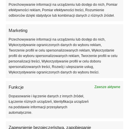
tworząc elegancki i wyrazisty kolor idealny do stylowych, klasycznych
Przechowywanie informacji na urządzeniu lub dostęp do nich, Pomiar
efektywności reklam, Pomiar efektywności treści, Rozumienie
manicure. Odcień Espresso Noir stanowi doskonałą alternatywę dla
odbiorców dzięki statystyce lub kombinacji danych z różnych źródeł.
czerni, nadając stylizacji paznokci bardziej miękki, ale wciąż bardzo
elegancki charakter.
Marketing
Formuła lakieru hybrydowego została opracowana z myślą o
Przechowywanie informacji na urządzeniu lub dostęp do nich,
komforcie i precyzji aplikacji. Odpowiednio zbalansowana konsystencja
Wykorzystywanie ograniczonych danych do wyboru reklam,
pozwala na równomierne rozprowadzanie produktu na płytce
Tworzenie profili w celu spersonalizowanych reklam, Wykorzystanie
paznokcia bez zalewania skórek. Lakier nie tworzy smug ani
profili do wyboru spersonalizowanych reklam, Tworzenie profili w celu
prześwitów, a jego dobra pigmentacja umożliwia uzyskanie pełnego,
personalizacji treści, Wykorzystywanie profili w celu doboru
spersonalizowanych treści, Rozwój i ulepszanie usług,
estetycznego krycia już po jednej lub dwóch cienkich warstwach, w
Wykorzystywanie ograniczonych danych do wyboru treści.
zależności od oczekiwanego efektu.
Lakier hybrydowy Espresso Noir #0804 zapewnia trwałą stylizację
Funkcje
Zawsze aktywne
odporną na odpryski i ścieranie. Manicure zachowuje intensywność
Dopasowanie i łączenie danych z innych źródeł,
koloru oraz schludny wygląd przez długi czas, nawet przy codziennym
Łączenie różnych urządzeń, Identyfikacja urządzeń
użytkowaniu dłoni. Produkt dobrze współpracuje z bazami i topami
na podstawie informacji przesyłanych
hybrydowymi, tworząc stabilną i spójną stylizację paznokci.
automatycznie.
Lakier przeznaczony jest do utwardzania w lampach LED oraz UV, co
Zapewnienie bezpieczeństwa, zapobieganie