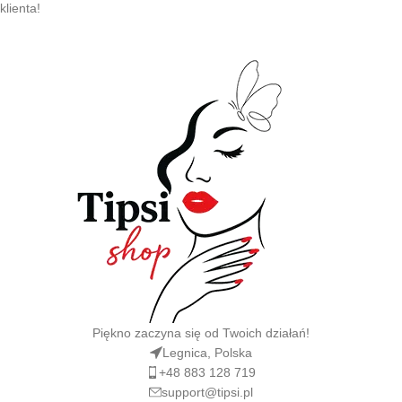
klienta!
Piękno zaczyna się od Twoich działań!
Legnica, Polska
+48 883 128 719
support@tipsi.pl