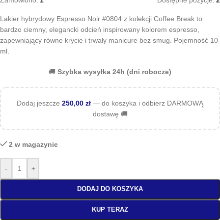
Zamówiono:
1
Dostępne pozycje:
2
Lakier hybrydowy Espresso Noir #0804 z kolekcji Coffee Break to
bardzo ciemny, elegancki odcień inspirowany kolorem espresso,
zapewniający równe krycie i trwały manicure bez smug. Pojemność 10
ml.
🚚
Szybka wysyłka 24h (dni robocze)
Dodaj jeszcze
250,00
zł
— do koszyka i odbierz DARMOWĄ
dostawę 🚚
2 w magazynie
-
+
DODAJ DO KOSZYKA
KUP TERAZ