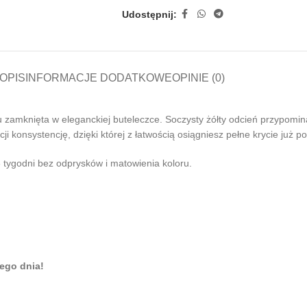
Udostępnij:
OPIS
INFORMACJE DODATKOWE
OPINIE (0)
ru zamknięta w eleganckiej buteleczce. Soczysty żółty odcień przypomin
acji konsystencję, dzięki której z łatwością osiągniesz pełne krycie już
tygodni bez odprysków i matowienia koloru.
dego dnia!