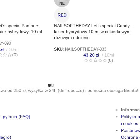
NE
RED
NAILSOFTHEDAY Let’s special Candy –
s special Pantone
lakier hybrydowy 10 ml w cukierkowym
kier hybrydowy, 10 ml
różowym odcieniu
Y-090
0
zł
10ml
SKU:
NAILSOFTHEDAY-033
(0)
43,20
zł
10ml
(0)
a od 250 zł, wysyłka w 24h (dni robocze) i pomocna obsługa klienta!
Informac
e pytania (FAQ)
Polityka
i cookies
Postanow
legro)
Ochrona 