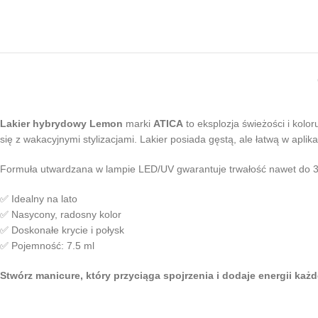
Lakier hybrydowy Lemon
marki
ATICA
to eksplozja świeżości i kolo
się z wakacyjnymi stylizacjami. Lakier posiada gęstą, ale łatwą w aplik
Formuła utwardzana w lampie LED/UV gwarantuje trwałość nawet do 3 
✅ Idealny na lato
✅ Nasycony, radosny kolor
✅ Doskonałe krycie i połysk
✅ Pojemność: 7.5 ml
Stwórz manicure, który przyciąga spojrzenia i dodaje energii każ