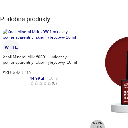
Podobne produkty
WHITE
Xnail Mineral Milk #0501 – mleczny
półtransparentny lakier hybrydowy, 10 ml
SKU:
XNAIL-119
44,99
zł
10ml
(0)
WYPR
ZEDA