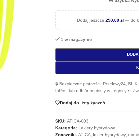
🚚
Szybka wys
Dodaj jeszcze
250,00
zł
— do k
1 w magazynie
DODA
K
🔒 Bezpieczne płatności: Przelewy24, BLIK
InPost lub odbiór osobisty w Legnicy ↩️ Z
Dodaj do listy życzeń
SKU:
ATICA-003
Kategoria:
Lakiery hybrydowe
Znaczniki:
ATICA
,
lakier hybrydowy
,
mani