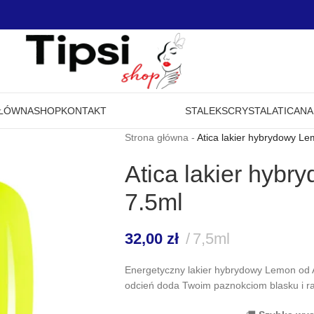
GŁÓWNA
SHOP
KONTAKT
STALEKS
CRYSTAL
ATICA
NA
Strona główna
-
Atica lakier hybrydowy L
Atica lakier hyb
7.5ml
32,00
zł
7,5ml
Energetyczny lakier hybrydowy Lemon od AT
odcień doda Twoim paznokciom blasku i ra