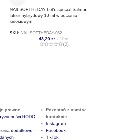
NAILSOFTHEDAY Let’s special Salmon –
lakier hybrydowy 10 ml w odcieniu
BLUE
łososiowym
SKU:
NAILSOFTHEDAY-032
43,20
zł
10ml
(0)
TOUCH Neon gel 
niebieski lakier 
SKU:
TOUCH-014
3
je prawne
Pozostań z nami w
 prywatności RODO
kontakcie
Instagram
ienia dodatkowe –
Facebook
danych
TikTok