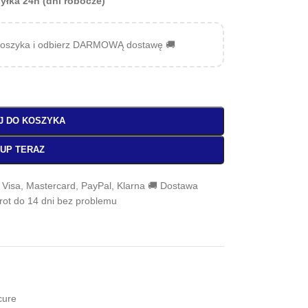
yłka 24h (dni robocze)
oszyka i odbierz DARMOWĄ dostawę 🚚
J DO KOSZYKA
UP TERAZ
, Visa, Mastercard, PayPal, Klarna 🚚 Dostawa
wrot do 14 dni bez problemu
cure