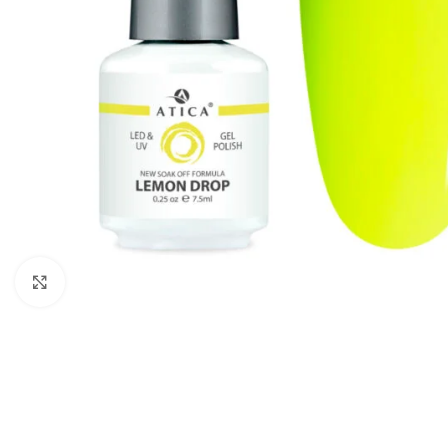
Tipsy do przedłużania
Kliknij, aby powiększyć