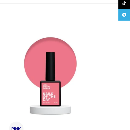
TikTo
Teleg
PINK