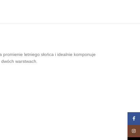
a promienie letniego słońca i idealnie komponuje
 po dwóch warstwach.
Face
Insta