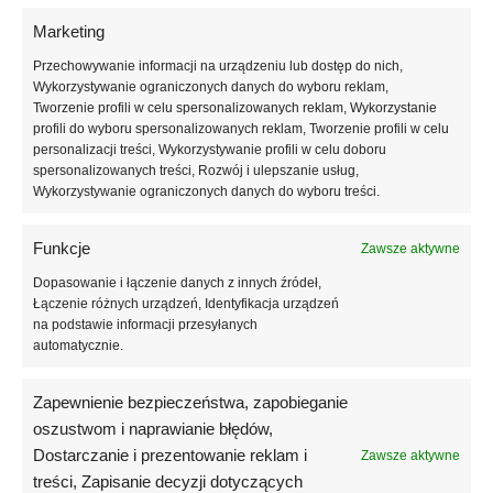
Średnia gęstość bazy Atica Yellow Cream zapewnia komfortową i
Marketing
stabilną aplikację. Produkt łatwo rozprowadza się po płytce paznokcia,
nie spływa na skórki i pozwala na precyzyjne modelowanie
Przechowywanie informacji na urządzeniu lub dostęp do nich,
powierzchni. Konsystencja umożliwia delikatne wyrównanie naturalnej
Wykorzystywanie ograniczonych danych do wyboru reklam,
płytki oraz subtelną nadbudowę, poprawiając kształt paznokci bez
Tworzenie profili w celu spersonalizowanych reklam, Wykorzystanie
profili do wyboru spersonalizowanych reklam, Tworzenie profili w celu
efektu nadmiernego obciążenia. Jedna warstwa daje równomierny,
personalizacji treści, Wykorzystywanie profili w celu doboru
półkryjący efekt, natomiast druga warstwa pozwala uzyskać pełniejsze
spersonalizowanych treści, Rozwój i ulepszanie usług,
krycie i intensywniejszy kolor.
Wykorzystywanie ograniczonych danych do wyboru treści.
Atica Yellow Cream może być stosowana jako samodzielna stylizacja,
Funkcje
Zawsze aktywne
bez konieczności nakładania lakieru hybrydowego. Baza doskonale
sprawdzi się w manicure typu clean look, w stylizacjach nude z
Dopasowanie i łączenie danych z innych źródeł,
akcentem kolorystycznym oraz jako baza pod delikatne zdobienia,
Łączenie różnych urządzeń, Identyfikacja urządzeń
cienkie linie czy pastelowe kompozycje. Żółty odcień pięknie
na podstawie informacji przesyłanych
komponuje się z bielą, mlecznymi tonami, pastelowym różem oraz
automatycznie.
jasnym błękitem.
Zapewnienie bezpieczeństwa, zapobieganie
Odpowiednia formuła bazy zapewnia dobrą przyczepność do
oszustwom i naprawianie błędów,
naturalnej płytki paznokcia, zwiększając trwałość stylizacji i odporność
Dostarczanie i prezentowanie reklam i
Zawsze aktywne
na odpryski. Produkt przeznaczony jest do utwardzania w lampach
treści, Zapisanie decyzji dotyczących
LED i UV, dzięki czemu sprawdzi się zarówno w profesjonalnym