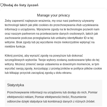
Dodaj do listy życzeń
Manage your privacy
SKU:
ATICA-131
Żeby zapewnić najlepsze wrażenia, my oraz nasi partnerzy używamy
Kategorie:
Bazy
,
Bazy Kolorowe
technologii takich jak pliki cookies do przechowywania i/lub uzyskiwania
informacji o urządzeniu. Wyrażenie zgody na te technologie pozwoli nam
Znaczników:
ATICA
,
baza hybrydowa
,
baza kolorowa
,
baza z
oraz naszym partnerom na przetwarzanie danych osobowych, takich jak
kauczukiem
,
baza z kolorem
,
cool formula
,
samopoziomująca baza
,
zachowanie podczas przeglądania lub unikalny identyfikator ID w tej
stylizacja paznokci
,
Yellow Cream
,
żółta baza
witrynie. Brak zgody lub jej wycofanie może niekorzystnie wpłynąć na
niektóre funkcje.
Udostępnij:
Kliknij poniżej, aby wyrazić zgodę na powyższe lub dokonać
szczegółowych wyborów. Twoje wybory zostaną zastosowane tylko do tej
Opis
witryny. Możesz zmienić swoje ustawienia w dowolnym momencie, w tym
Atica Yellow Cream to kolorowa baza hybrydowa w ciepłym,
wycofać swoją zgodę, korzystając z przełączników w polityce plików cookie
kremowym odcieniu żółci, stworzona z myślą o świeżych, pogodnych i
lub klikając przycisk zarządzaj zgodą u dołu ekranu.
nowoczesnych stylizacjach paznokci. Delikatny, a jednocześnie
wyrazisty kolor nadaje manicure lekkości i pozytywnej energii,
Statystyka
doskonale wpisując się w trendy wiosenno-letnie oraz minimalistyczne
Przechowywanie informacji na urządzeniu lub dostęp do nich, Pomiar
stylizacje całoroczne. Kremowy charakter odcienia sprawia, że kolor
efektywności reklam, Pomiar efektywności treści, Rozumienie
wygląda elegancko i estetycznie na każdej długości paznokci.
odbiorców dzięki statystyce lub kombinacji danych z różnych źródeł.