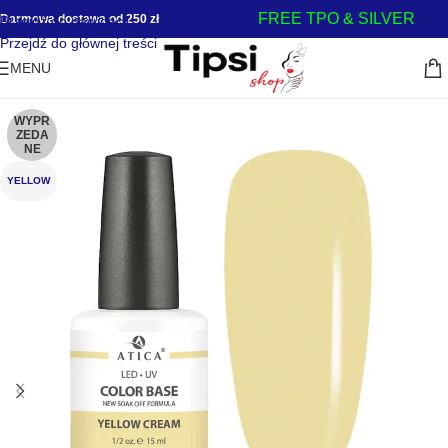
FREE TPO & SILVER
Darmowa dostawa od 250 zł
Przejdź do nawigacji
Przejdź do głównej treści
MENU
WYPR
ZEDA
NE
YELLOW