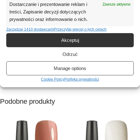
do naturalnej płytki paznokcia oraz wyjątkową trwałość stylizacji.
Dostarczanie i prezentowanie reklam i
Zawsze aktywne
Produkt przeznaczony jest do utwardzania w lampach LED i UV, co
treści, Zapisanie decyzji dotyczących
czyni go niezawodnym rozwiązaniem do intensywnej pracy salonowej
prywatności oraz informowanie o nich.
oraz zaawansowanych stylizacji wykonywanych w domu.
Zarządzaj 1410 dostawcami
Przeczytaj więcej o tych celach
Pojemność 30 ml to wydajne i komfortowe rozwiązanie dla stylistek,
Akceptuj
które oczekują maksymalnego wzmocnienia, stabilności i
profesjonalnych efektów pracy z żelami budującymi marki ATICA.
Odrzuć
Manage options
Informacje dodatkowe
Opinie (0)
Cookie Policy
Polityka prywatności
Podobne produkty