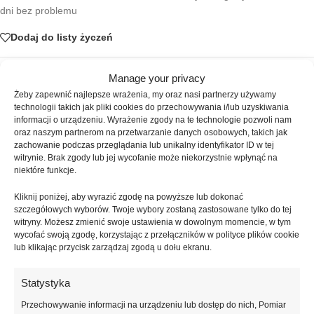
dni bez problemu
Dodaj do listy życzeń
Manage your privacy
SKU:
ATICA-552
Kategorie:
Builder Gel
,
Żele
Żeby zapewnić najlepsze wrażenia, my oraz nasi partnerzy używamy
technologii takich jak pliki cookies do przechowywania i/lub uzyskiwania
Znaczników:
ATICA
,
Baby Pink
,
Strong Cover
,
tipsi shop
,
żel
informacji o urządzeniu. Wyrażenie zgody na te technologie pozwoli nam
budujący
,
żel do przedłużania
,
żel kamuflujący
,
żel średniej lepkości
,
oraz naszym partnerom na przetwarzanie danych osobowych, takich jak
żel z włóknem szklanym
,
żele budujące
zachowanie podczas przeglądania lub unikalny identyfikator ID w tej
witrynie. Brak zgody lub jej wycofanie może niekorzystnie wpłynąć na
Udostępnij:
niektóre funkcje.
Kliknij poniżej, aby wyrazić zgodę na powyższe lub dokonać
Opis
szczegółowych wyborów. Twoje wybory zostaną zastosowane tylko do tej
ATICA Strong Cover Baby Pink to żel budujący z włóknem szklanym w
witryny. Możesz zmienić swoje ustawienia w dowolnym momencie, w tym
wycofać swoją zgodę, korzystając z przełączników w polityce plików cookie
delikatnym, baby pink odcieniu, stworzony z myślą o maksymalnym
lub klikając przycisk zarządzaj zgodą u dołu ekranu.
wzmocnieniu oraz trwałych, estetycznych stylizacjach paznokci.
Naturalny kolor cover subtelnie maskuje niedoskonałości płytki
paznokcia, nadając stylizacji świeży, uporządkowany i profesjonalny
Statystyka
wygląd. Odcień baby pink doskonale sprawdzi się w manicure typu
Przechowywanie informacji na urządzeniu lub dostęp do nich, Pomiar
nude, babyboomer, clean look oraz stylizacjach salonowych i