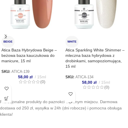
BEIGE
WHITE
Atica Baza Hybrydowa Beige –
Atica Sparkling White Shimmer –
beżowa baza kauczukowa do
mleczna baza hybrydowa z
manicure, 15 ml
drobinkami, samopoziomująca,
15 ml
SKU:
ATICA-139
58,00
zł
15ml
SKU:
ATICA-134
(0)
58,00
zł
15ml
(0)
Profesjonalne produkty do paznokci w jednym miejscu. Darmowa
dostawa od 250 zł, wysyłka w 24h (dni robocze) i pomocna obsługa
klienta!