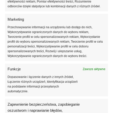
efektywności reklam, Pomiar efektywności treści, Rozumienie
okolicznościowych.
odbiorców dzięki statystyce lub kombinacji danych z różnych źródeł.
Żel budujący ATICA Strong Cover Baby Pink charakteryzuje się
Marketing
stabilną, kontrolowaną konsystencją, która umożliwia precyzyjną
aplikację bez ryzyka spływania na skórki. Zastosowanie włókna
Przechowywanie informacji na urządzeniu lub dostęp do nich,
Wykorzystywanie ograniczonych danych do wyboru reklam,
szklanego wzmacnia strukturę paznokcia, zwiększając jego odporność
Tworzenie profili w celu spersonalizowanych reklam, Wykorzystanie
na uszkodzenia mechaniczne, pęknięcia i złamania. Żel doskonale
profili do wyboru spersonalizowanych reklam, Tworzenie profili w celu
nadaje się do nadbudowy, wzmocnienia naturalnej płytki oraz do
personalizacji treści, Wykorzystywanie profili w celu doboru
przedłużania paznokci, szczególnie w przypadku cienkich,
spersonalizowanych treści, Rozwój i ulepszanie usług,
problematycznych i osłabionych paznokci.
Wykorzystywanie ograniczonych danych do wyboru treści.
ATICA Strong Cover Baby Pink może być stosowany jako samodzielny
Funkcje
Zawsze aktywne
produkt konstrukcyjny, bez konieczności nakładania lakieru
kolorowego. Dzięki właściwościom maskującym i coverowemu
Dopasowanie i łączenie danych z innych źródeł,
odcieniowi stylizacja prezentuje się estetycznie już po samej budowie.
Łączenie różnych urządzeń, Identyfikacja urządzeń
na podstawie informacji przesyłanych
Żel sprawdzi się również jako baza konstrukcyjna pod delikatne
automatycznie.
zdobienia, french konstrukcyjny oraz minimalistyczne akcenty
dekoracyjne.
Zapewnienie bezpieczeństwa, zapobieganie
Formuła z włóknem szklanym zapewnia bardzo dobrą przyczepność
oszustwom i naprawianie błędów,