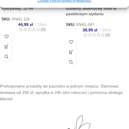
Cookie Policy
Polityka prywatności
mleczny półtransparentny lakier
Lavender Harmony #0406 –
hybrydowy, 10 ml
subtelny lawendowy fiolet w
pastelowym wydaniu
SKU:
XNAIL-119
44,99
zł
10ml
SKU:
XNAIL-047
(0)
38,99
zł
10ml
(0)
Profesjonalne produkty do paznokci w jednym miejscu. Darmowa
dostawa od 250 zł, wysyłka w 24h (dni robocze) i pomocna obsługa
klienta!