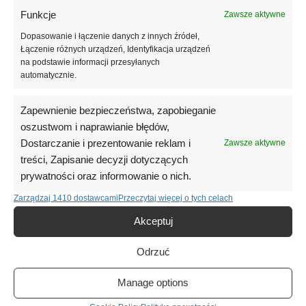
Funkcje
Zawsze aktywne
Informacje dodatkowe
Dopasowanie i łączenie danych z innych źródeł,
Opinie (0)
Łączenie różnych urządzeń, Identyfikacja urządzeń
na podstawie informacji przesyłanych
automatycznie.
Podobne produkty
Zapewnienie bezpieczeństwa, zapobieganie
oszustwom i naprawianie błędów,
Dostarczanie i prezentowanie reklam i
Zawsze aktywne
treści, Zapisanie decyzji dotyczących
prywatności oraz informowanie o nich.
Zarządzaj 1410 dostawcami
Przeczytaj więcej o tych celach
Akceptuj
Odrzuć
WHITE
GLITTER
Manage options
Xnail Mineral Milk #0501 –
XNAIL Lakier Hybrydowy 10 ml