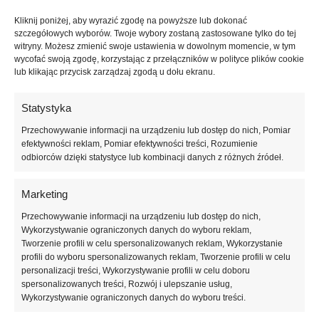
UV/LED. Odpowiednia konsystencja umożliwia komfortową aplikację
Kliknij poniżej, aby wyrazić zgodę na powyższe lub dokonać
oraz równomierne rozprowadzanie produktu na płytce paznokcia.
szczegółowych wyborów. Twoje wybory zostaną zastosowane tylko do tej
Dzięki temu manicure wygląda estetycznie i profesjonalnie.
witryny. Możesz zmienić swoje ustawienia w dowolnym momencie, w tym
wycofać swoją zgodę, korzystając z przełączników w polityce plików cookie
XNAIL Pink Gin & Tonic #0601 to propozycja dla osób ceniących
lub klikając przycisk zarządzaj zgodą u dołu ekranu.
odważne kolory i modne stylizacje. Intensywny różowy odcień
doskonale podkreśla kobiecy charakter manicure i pozwala stworzyć
Statystyka
efektowne stylizacje na każdą okazję.
Przechowywanie informacji na urządzeniu lub dostęp do nich, Pomiar
efektywności reklam, Pomiar efektywności treści, Rozumienie
Sposób użycia:
odbiorców dzięki statystyce lub kombinacji danych z różnych źródeł.
Na odpowiednio przygotowaną płytkę paznokcia nałóż bazę
hybrydową i utwardź w lampie. Następnie nałóż 1–2 cienkie warstwy
Marketing
lakieru XNAIL Pink Gin & Tonic #0601, utwardzając każdą warstwę. Na
zakończenie zabezpiecz stylizację topem hybrydowym.
Przechowywanie informacji na urządzeniu lub dostęp do nich,
Wykorzystywanie ograniczonych danych do wyboru reklam,
Pojemność: 10 ml
Tworzenie profili w celu spersonalizowanych reklam, Wykorzystanie
profili do wyboru spersonalizowanych reklam, Tworzenie profili w celu
personalizacji treści, Wykorzystywanie profili w celu doboru
Marka: XNAIL
spersonalizowanych treści, Rozwój i ulepszanie usług,
Wykorzystywanie ograniczonych danych do wyboru treści.
Kolor: Pink Gin & Tonic #0601