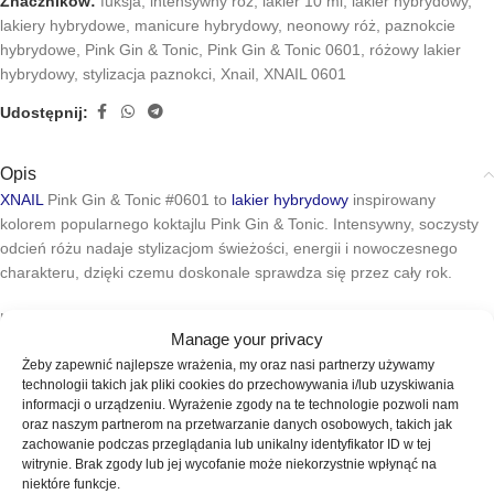
Znaczników:
fuksja
,
intensywny róż
,
lakier 10 ml
,
lakier hybrydowy
,
lakiery hybrydowe
,
manicure hybrydowy
,
neonowy róż
,
paznokcie
hybrydowe
,
Pink Gin & Tonic
,
Pink Gin & Tonic 0601
,
różowy lakier
hybrydowy
,
stylizacja paznokci
,
Xnail
,
XNAIL 0601
Udostępnij:
Opis
XNAIL
Pink Gin & Tonic #0601 to
lakier hybrydowy
inspirowany
kolorem popularnego koktajlu Pink Gin & Tonic. Intensywny, soczysty
odcień różu nadaje stylizacjom świeżości, energii i nowoczesnego
charakteru, dzięki czemu doskonale sprawdza się przez cały rok.
Kolor Pink Gin & Tonic #0601 został stworzony z myślą o osobach,
Manage your privacy
które lubią wyraziste i modne stylizacje paznokci. Intensywny róż
Żeby zapewnić najlepsze wrażenia, my oraz nasi partnerzy używamy
pięknie prezentuje się zarówno jako samodzielny manicure, jak i w
technologii takich jak pliki cookies do przechowywania i/lub uzyskiwania
połączeniu z efektami zdobniczymi, brokatem, pyłkami czy
informacji o urządzeniu. Wyrażenie zgody na te technologie pozwoli nam
błyszczącymi topami. To doskonały wybór na wakacje, imprezy,
oraz naszym partnerom na przetwarzanie danych osobowych, takich jak
wyjątkowe okazje oraz codzienny manicure pełen energii.
zachowanie podczas przeglądania lub unikalny identyfikator ID w tej
witrynie. Brak zgody lub jej wycofanie może niekorzystnie wpłynąć na
niektóre funkcje.
Lakier przeznaczony jest do utwardzania w lampach LED oraz