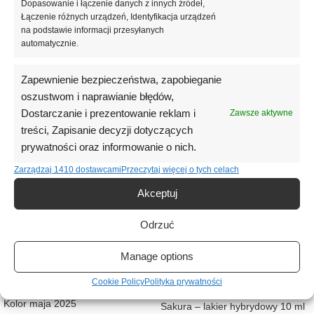
Dopasowanie i łączenie danych z innych źródeł,
Opinie (0)
Łączenie różnych urządzeń, Identyfikacja urządzeń
na podstawie informacji przesyłanych
automatycznie.
Podobne produkty
Zapewnienie bezpieczeństwa, zapobieganie
oszustwom i naprawianie błędów,
Dostarczanie i prezentowanie reklam i
Zawsze aktywne
treści, Zapisanie decyzji dotyczących
prywatności oraz informowanie o nich.
Zarządzaj 1410 dostawcami
Przeczytaj więcej o tych celach
Akceptuj
Odrzuć
Manage options
MINT
PURPLE
NAILSOFTHEDAY Effortless –
Cookie Policy
Polityka prywatności
miętowy lakier hybrydowy, 10 ml
NAILSOFTHEDAY Let’s special
Kolor maja 2025
Sakura – lakier hybrydowy 10 ml