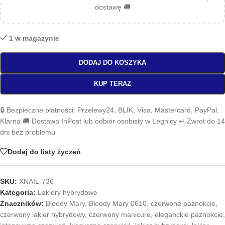
dostawę 🚚
1 w magazynie
DODAJ DO KOSZYKA
KUP TERAZ
🔒 Bezpieczne płatności: Przelewy24, BLIK, Visa, Mastercard, PayPal,
Klarna 🚚 Dostawa InPost lub odbiór osobisty w Legnicy ↩️ Zwrot do 14
dni bez problemu
Dodaj do listy życzeń
SKU:
XNAIL-736
Kategoria:
Lakiery hybrydowe
Znaczników:
Bloody Mary
,
Bloody Mary 0610
,
czerwone paznokcie
,
czerwony lakier hybrydowy
,
czerwony manicure
,
eleganckie paznokcie
,