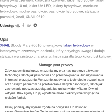
intensywna czerwień
,
klasyczna czerwień
,
lakier hybrydowy
,
lakier
hybrydowy 10 ml
,
lakier UV LED
,
lakiery hybrydowe
,
manicure
hybrydowy
,
modne paznokcie
,
paznokcie hybrydowe
,
stylizacja
paznokci
,
Xnail
,
XNAIL 0610
Udostępnij:
Opis
XNAIL
Bloody Mary #0610 to wyjątkowy
lakier hybrydowy
w
intensywnym czerwonym odcieniu, który przyciąga uwagę i dodaje
stylizacji wyrazistego charakteru. Inspiracją dla tego koloru był kultowy
koktajl Bloody Mary, kojarzony z energią, elegancją i ponadczasowym
Manage your privacy
stylem.
Żeby zapewnić najlepsze wrażenia, my oraz nasi partnerzy używamy
technologii takich jak pliki cookies do przechowywania i/lub uzyskiwania
Głęboka czerwień doskonale prezentuje się na każdej długości
informacji o urządzeniu. Wyrażenie zgody na te technologie pozwoli nam
paznokci. To kolor, który sprawdza się zarówno podczas codziennych
oraz naszym partnerom na przetwarzanie danych osobowych, takich jak
stylizacji, jak i na wyjątkowe okazje. Czerwone paznokcie od lat
zachowanie podczas przeglądania lub unikalny identyfikator ID w tej
witrynie. Brak zgody lub jej wycofanie może niekorzystnie wpłynąć na
pozostają symbolem kobiecości, pewności siebie i klasycznej elegancji.
niektóre funkcje.
Lakier hybrydowy XNAIL Bloody Mary #0610 świetnie komponuje się z
Kliknij poniżej, aby wyrazić zgodę na powyższe lub dokonać
błyszczącymi topami, zdobieniami, brokatem oraz minimalistycznym
szczegółowych wyborów. Twoje wybory zostaną zastosowane tylko do tej