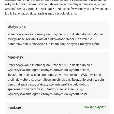
manicure. Intensywny kolor pozwala stworzyć efektowną stylizację bez
witryny. Możesz zmienić swoje ustawienia w dowolnym momencie, w tym
wycofać swoją zgodę, korzystając z przełączników w polityce plików cookie
konieczności wykonywania dodatkowych zdobień.
lub klikając przycisk zarządzaj zgodą u dołu ekranu.
Produkt przeznaczony jest do utwardzania w lampach LED oraz
UV/LED. Odpowiednia konsystencja ułatwia aplikację i równomierne
Statystyka
rozprowadzanie produktu na płytce paznokcia. Dzięki temu manicure
Przechowywanie informacji na urządzeniu lub dostęp do nich, Pomiar
wygląda estetycznie i profesjonalnie.
efektywności reklam, Pomiar efektywności treści, Rozumienie
odbiorców dzięki statystyce lub kombinacji danych z różnych źródeł.
XNAIL Bloody Mary #0610 to idealny wybór dla osób, które szukają
klasycznej czerwieni w nowoczesnym wydaniu. Kolor doskonale
Marketing
sprawdzi się przez cały rok i będzie pięknym uzupełnieniem każdej
kolekcji lakierów hybrydowych.
Przechowywanie informacji na urządzeniu lub dostęp do nich,
Wykorzystywanie ograniczonych danych do wyboru reklam,
Tworzenie profili w celu spersonalizowanych reklam, Wykorzystanie
Pojemność: 10 ml
profili do wyboru spersonalizowanych reklam, Tworzenie profili w celu
personalizacji treści, Wykorzystywanie profili w celu doboru
Marka: XNAIL
spersonalizowanych treści, Rozwój i ulepszanie usług,
Wykorzystywanie ograniczonych danych do wyboru treści.
Kolor: Bloody Mary #0610
Funkcje
Zawsze aktywne
Informacje dodatkowe