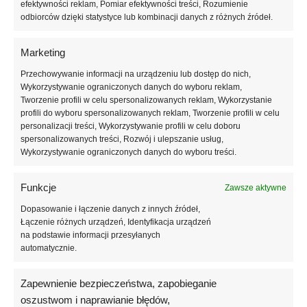
Na odpowiednio przygotowaną płytkę paznokcia nałóż warstwę
efektywności reklam, Pomiar efektywności treści, Rozumienie
odbiorców dzięki statystyce lub kombinacji danych z różnych źródeł.
Rubber Base Perfect Foundation
. Następnie nałóż 1 średnią lub 2
cienkie warstwy lakieru hybrydowego
Dreamy Hue
.
Dla idealnego połysku wykończ stylizację topem
Infinity Top
.
Marketing
Zalecany czas utwardzania w świetle LED lub UV/LED –
60/90
Przechowywanie informacji na urządzeniu lub dostęp do nich,
sekund
.
Wykorzystywanie ograniczonych danych do wyboru reklam,
Tworzenie profili w celu spersonalizowanych reklam, Wykorzystanie
Dla najlepszego efektu zalecamy aplikację pastelowych odcieni na
profili do wyboru spersonalizowanych reklam, Tworzenie profili w celu
mleczny lub biały podkład – pozwoli to wydobyć ich pełnię koloru i
personalizacji treści, Wykorzystywanie profili w celu doboru
intensywność.
spersonalizowanych treści, Rozwój i ulepszanie usług,
Wykorzystywanie ograniczonych danych do wyboru treści.
🧪 Skład:
Funkcje
Zawsze aktywne
Acrylates Copolymer, Isopropyl Alcohol, Hydroxypropyl
Dopasowanie i łączenie danych z innych źródeł,
Methacrylate, Ethyl Trimethylbenzoyl Phenylphosphinate,
Łączenie różnych urządzeń, Identyfikacja urządzeń
na podstawie informacji przesyłanych
Microcrystalline Wax, Dimethicone.
automatycznie.
+/-:
CI 15880, CI 77491, CI 77492, CI 77891, CI 77163, CI 77007, CI
77266.
Zapewnienie bezpieczeństwa, zapobieganie
oszustwom i naprawianie błędów,
⚠️ Środki ostrożności: