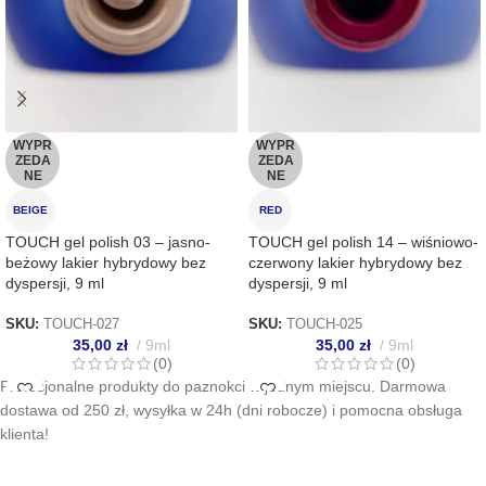
WYPR
WYPR
ZEDA
ZEDA
NE
NE
BEIGE
RED
TOUCH gel polish 03 – jasno-
TOUCH gel polish 14 – wiśniowo-
beżowy lakier hybrydowy bez
czerwony lakier hybrydowy bez
dyspersji, 9 ml
dyspersji, 9 ml
SKU:
TOUCH-027
SKU:
TOUCH-025
35,00
zł
9ml
35,00
zł
9ml
(0)
(0)
Profesjonalne produkty do paznokci w jednym miejscu. Darmowa
dostawa od 250 zł, wysyłka w 24h (dni robocze) i pomocna obsługa
klienta!