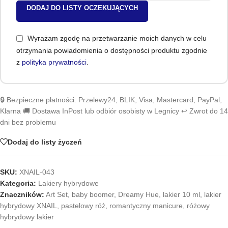
DODAJ DO LISTY OCZEKUJĄCYCH
Wyrażam zgodę na przetwarzanie moich danych w celu
otrzymania powiadomienia o dostępności produktu zgodnie
z
polityka prywatności
.
🔒 Bezpieczne płatności: Przelewy24, BLIK, Visa, Mastercard, PayPal,
Klarna 🚚 Dostawa InPost lub odbiór osobisty w Legnicy ↩️ Zwrot do 14
dni bez problemu
Dodaj do listy życzeń
SKU:
XNAIL-043
Kategoria:
Lakiery hybrydowe
Znaczników:
Art Set
,
baby boomer
,
Dreamy Hue
,
lakier 10 ml
,
lakier
hybrydowy XNAIL
,
pastelowy róż
,
romantyczny manicure
,
różowy
hybrydowy lakier