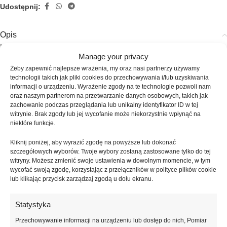
Udostępnij:
Opis
Lakier hybrydowy Dreamy Hue
z kolekcji
Art Set
to delikatny,
Manage your privacy
pastelowy róż o romantycznym i spokojnym charakterze. Jego
Żeby zapewnić najlepsze wrażenia, my oraz nasi partnerzy używamy
subtelny ton przywodzi na myśl senny poranek, wprowadzając do
technologii takich jak pliki cookies do przechowywania i/lub uzyskiwania
stylizacji lekkość i kobiecy urok. Idealny do manicure baby boomer,
informacji o urządzeniu. Wyrażenie zgody na te technologie pozwoli nam
minimalistycznych zdobień oraz codziennych, eleganckich stylizacji.
oraz naszym partnerom na przetwarzanie danych osobowych, takich jak
zachowanie podczas przeglądania lub unikalny identyfikator ID w tej
Formuła kremowa i samopoziomująca sprawia, że aplikacja jest łatwa,
witrynie. Brak zgody lub jej wycofanie może niekorzystnie wpłynąć na
niektóre funkcje.
bez smug i zalewania skórek. Wysoka pigmentacja gwarantuje pełne
krycie już przy jednej średniej lub dwóch cienkich warstwach,
Kliknij poniżej, aby wyrazić zgodę na powyższe lub dokonać
pozostawiając gładką i estetyczną powierzchnię paznokcia.
szczegółowych wyborów. Twoje wybory zostaną zastosowane tylko do tej
witryny. Możesz zmienić swoje ustawienia w dowolnym momencie, w tym
To perfekcyjny wybór dla stylistek, które cenią komfort pracy oraz efekt
wycofać swoją zgodę, korzystając z przełączników w polityce plików cookie
subtelnego, klasycznego manicure.
lub klikając przycisk zarządzaj zgodą u dołu ekranu.
📌 Sposób użycia:
Statystyka
Przechowywanie informacji na urządzeniu lub dostęp do nich, Pomiar