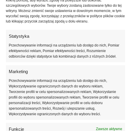
Kliknij poniżej, aby wyrazić zgodę na powyższe lub dokonać
szczegółowych wyborów. Twoje wybory zostaną zastosowane tylko do tej
Opis
witryny. Możesz zmienić swoje ustawienia w dowolnym momencie, w tym
wycofać swoją zgodę, korzystając z przełączników w polityce plików cookie
TOUCH Cover base Perla 04 (13 ml)
– mleczno-fioletowa
lub klikając przycisk zarządzaj zgodą u dołu ekranu.
półprzezroczysta baza hybrydowa z wyjątkowym perłowym połyskiem.
Subtelny odcień lawendy wzbogacony lśniącym pyłkiem nadaje
Statystyka
manicure elegancji i oryginalności.
Przechowywanie informacji na urządzeniu lub dostęp do nich, Pomiar
Dlaczego warto wybrać Perla 04:
efektywności reklam, Pomiar efektywności treści, Rozumienie
odbiorców dzięki statystyce lub kombinacji danych z różnych źródeł.
mleczno-fioletowa baza z perłowym pyłkiem,
Marketing
średnia konsystencja – łatwa i komfortowa aplikacja,
Przechowywanie informacji na urządzeniu lub dostęp do nich,
nie tworzy smug i pięknie się rozprowadza,
Wykorzystywanie ograniczonych danych do wyboru reklam,
Tworzenie profili w celu spersonalizowanych reklam, Wykorzystanie
idealna jako samodzielne pokrycie lub baza dekoracyjna,
profili do wyboru spersonalizowanych reklam, Tworzenie profili w celu
personalizacji treści, Wykorzystywanie profili w celu doboru
spersonalizowanych treści, Rozwój i ulepszanie usług,
maskuje niedoskonałości płytki,
Wykorzystywanie ograniczonych danych do wyboru treści.
nie traci koloru ani połysku po utwardzeniu.
Funkcje
Zawsze aktywne