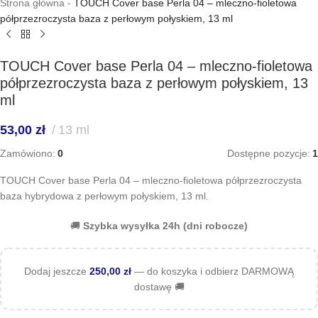
Strona główna
-
TOUCH Cover base Perla 04 – mleczno-fioletowa
półprzezroczysta baza z perłowym połyskiem, 13 ml
TOUCH Cover base Perla 04 – mleczno-fioletowa
półprzezroczysta baza z perłowym połyskiem, 13
ml
53,00
zł
13 ml
Zamówiono:
0
Dostępne pozycje:
1
TOUCH Cover base Perla 04 – mleczno-fioletowa półprzezroczysta
baza hybrydowa z perłowym połyskiem, 13 ml.
🚚
Szybka wysyłka 24h (dni robocze)
Dodaj jeszcze
250,00
zł
— do koszyka i odbierz DARMOWĄ
dostawę 🚚