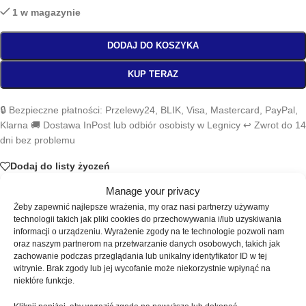
1 w magazynie
DODAJ DO KOSZYKA
KUP TERAZ
🔒 Bezpieczne płatności: Przelewy24, BLIK, Visa, Mastercard, PayPal,
Klarna 🚚 Dostawa InPost lub odbiór osobisty w Legnicy ↩️ Zwrot do 14
dni bez problemu
Dodaj do listy życzeń
Manage your privacy
SKU:
TOUCH-257
Żeby zapewnić najlepsze wrażenia, my oraz nasi partnerzy używamy
technologii takich jak pliki cookies do przechowywania i/lub uzyskiwania
Kategorie:
Bazy
,
Cover base Perla
informacji o urządzeniu. Wyrażenie zgody na te technologie pozwoli nam
Znaczników:
baza Perla do zdobień
,
mleczno-fioletowa baza
oraz naszym partnerom na przetwarzanie danych osobowych, takich jak
hybrydowa
,
Perla 04
,
półprzezroczysta baza z perłowym połyskiem
,
zachowanie podczas przeglądania lub unikalny identyfikator ID w tej
TOUCH Cover base Perla
witrynie. Brak zgody lub jej wycofanie może niekorzystnie wpłynąć na
niektóre funkcje.
Udostępnij: