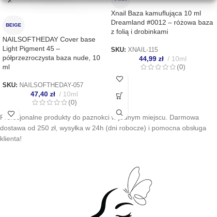
Xnail Baza kamuflująca 10 ml
Dreamland #0012 – różowa baza
BEIGE
z folią i drobinkami
NAILSOFTHEDAY Cover base
Light Pigment 45 –
SKU:
XNAIL-115
półprzezroczysta baza nude, 10
44,99
zł
10ml
ml
(0)
SKU:
NAILSOFTHEDAY-057
47,40
zł
10ml
(0)
Profesjonalne produkty do paznokci w jednym miejscu. Darmowa
dostawa od 250 zł, wysyłka w 24h (dni robocze) i pomocna obsługa
klienta!