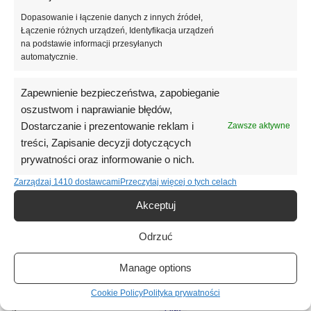
Czas utwardzania:
lampa LED 48W – min. 60 sekund.
Dopasowanie i łączenie danych z innych źródeł,
Łączenie różnych urządzeń, Identyfikacja urządzeń
na podstawie informacji przesyłanych
Informacje dodatkowe
automatycznie.
Opinie (0)
Zapewnienie bezpieczeństwa, zapobieganie
oszustwom i naprawianie błędów,
Podobne produkty
Dostarczanie i prezentowanie reklam i
Zawsze aktywne
treści, Zapisanie decyzji dotyczących
prywatności oraz informowanie o nich.
Zarządzaj 1410 dostawcami
Przeczytaj więcej o tych celach
Akceptuj
Odrzuć
Manage options
Cookie Policy
Polityka prywatności
PINK