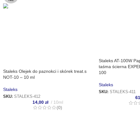
Staleks AT-100W P
taśma ścierna EXPER
Staleks Olejek do paznokci i skórek treat.s
100
NOT-10 – 10 ml
Staleks
Staleks
SKU:
STALEKS-411
SKU:
STALEKS-412
6
14,00
zł
10ml
(0)