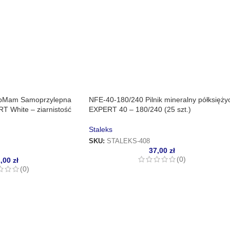
apMam Samoprzylepna
NFE-40-180/240 Pilnik mineralny półksięży
T White – ziarnistość
EXPERT 40 – 180/240 (25 szt.)
Staleks
SKU:
STALEKS-408
37,00
zł
(0)
1,00
zł
(0)