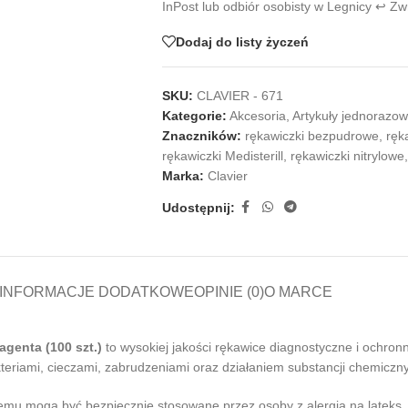
InPost lub odbiór osobisty w Legnicy ↩️ Z
Dodaj do listy życzeń
SKU:
CLAVIER - 671
Kategorie:
Akcesoria
,
Artykuły jednorazo
Znaczników:
rękawiczki bezpudrowe
,
ręk
rękawiczki Medisterill
,
rękawiczki nitrylowe
,
Marka:
Clavier
Udostępnij:
INFORMACJE DODATKOWE
OPINIE (0)
O MARCE
agenta (100 szt.)
to wysokiej jakości rękawice diagnostyczne i ochro
eriami, cieczami, zabrudzeniami oraz działaniem substancji chemiczn
czemu mogą być bezpiecznie stosowane przez osoby z alergią na lateks.