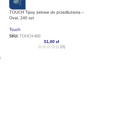
TOUCH Tipsy żelowe do przedłużania –
Oval, 240 szt.
Touch
SKU:
TOUCH-400
51,00
zł
(0)
c
NAILSOFTHEDAY N
(Type 10) – silik
górnych form, 36 
Nails of the Day
SKU:
NAILSOFTH