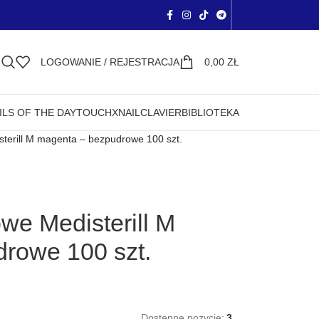
LOGOWANIE / REJESTRACJA
0,00
ZŁ
ILS OF THE DAY
TOUCH
XNAIL
CLAVIER
BIBLIOTEKA
sterill M magenta – bezpudrowe 100 szt.
owe Medisterill M
rowe 100 szt.
Dostępne pozycje:
3