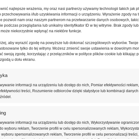
nić najlepsze wrażenia, my oraz nasi partnerzy używamy technologii takich jak pl
o przechowywania i/lub uzyskiwania informacji o urządzeniu. Wyrażenie zgody na 
ie pozwoli nam oraz naszym partnerom na przetwarzanie danych osobowych, takic
 podczas przeglądania lub unikalny identyfikator ID w tej witrynie. Brak zgody lub 
 może niekorzystnie wpłynąć na niektóre funkcje.
oniżej, aby wyrazić zgodę na powyższe lub dokonać szczegółowych wyborów. Twoje
astosowane tylko do tej witryny. Możesz zmienić swoje ustawienia w dowolnym mo
ć swoją zgodę, korzystając z przełączników w polityce plików cookie lub klikając p
 zgodą u dołu ekranu.
tyka
ywanie informacji na urządzeniu lub dostęp do nich, Pomiar efektywności reklam,
fektywności treści, Rozumienie odbiorców dzięki statystyce lub kombinacji danych
źródeł.
ing
wywanie informacji na urządzeniu lub dostęp do nich, Wykorzystywanie ograniczo
o wyboru reklam, Tworzenie profili w celu spersonalizowanych reklam, Wykorzyst
do wyboru spersonalizowanych reklam, Tworzenie profili w celu personalizacji treści,