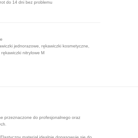
wrot do 14 dni bez problemu
we
awiczki jednorazowe
,
rękawiczki kosmetyczne
,
rękawiczki nitrylowe M
nne przeznaczone do profesjonalnego oraz
ych.
 Elastyczny materiał idealnie dopasowuje się do