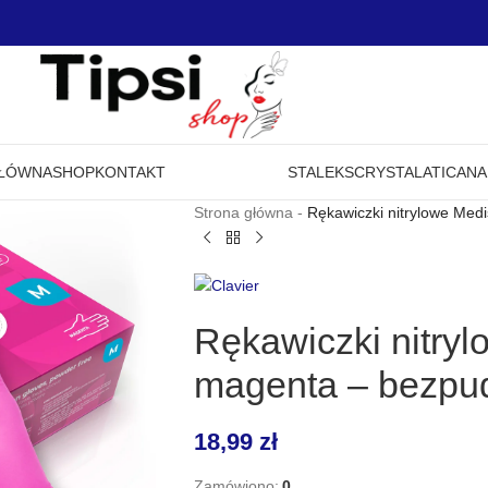
GŁÓWNA
SHOP
KONTAKT
STALEKS
CRYSTAL
ATICA
NA
Strona główna
-
Rękawiczki nitrylowe Medi
Rękawiczki nitryl
magenta – bezpud
18,99
zł
Zamówiono:
0