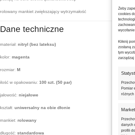
Żeby zapew
rolowany mankiet zwiększający wytrzymałość
cookies d
technolog
zachowanie
Dane techniczne
wycofanie
Kliknij p
materiał:
nitryl (bez lateksu)
zostaną z
tym wycofa
kolor:
magenta
zarządzaj
rozmiar:
M
Statys
ilość w opakowaniu:
100 szt. (50 par)
Przechow
Pomiar e
różnych 
jałowość:
niejałowe
kształt:
uniwersalny na obie dłonie
Market
Przecho
mankiet:
rolowany
danych d
profili 
długość:
standardowa