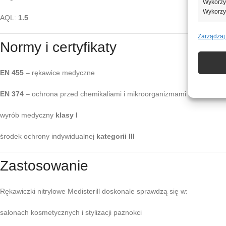
Wykorzys
Wykorzy
AQL:
1.5
Zarządzaj
Funkcj
Normy i certyfikaty
Dopasowa
Identyfi
EN 455
– rękawice medyczne
Zapewn
EN 374
– ochrona przed chemikaliami i mikroorganizmami
napraw
Zapisa
wyrób medyczny
klasy I
nich.
środek ochrony indywidualnej
kategorii III
Zastosowanie
Rękawiczki nitrylowe Medisterill doskonale sprawdzą się w:
salonach kosmetycznych i stylizacji paznokci