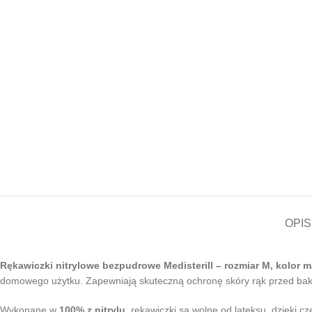
OPIS
Rękawiczki nitrylowe bezpudrowe Medisterill – rozmiar M, kolor m
domowego użytku. Zapewniają skuteczną ochronę skóry rąk przed bakt
Wykonane w
100% z nitrylu
, rękawiczki są wolne od lateksu, dzięki 