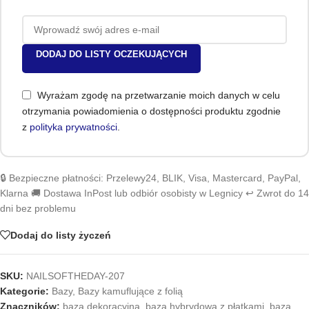
DODAJ DO LISTY OCZEKUJĄCYCH
Wyrażam zgodę na przetwarzanie moich danych w celu
otrzymania powiadomienia o dostępności produktu zgodnie
z
polityka prywatności
.
🔒 Bezpieczne płatności: Przelewy24, BLIK, Visa, Mastercard, PayPal,
Klarna 🚚 Dostawa InPost lub odbiór osobisty w Legnicy ↩️ Zwrot do 14
dni bez problemu
Dodaj do listy życzeń
SKU:
NAILSOFTHEDAY-207
Kategorie:
Bazy
,
Bazy kamuflujące z folią
Znaczników:
baza dekoracyjna
,
baza hybrydowa z płatkami
,
baza