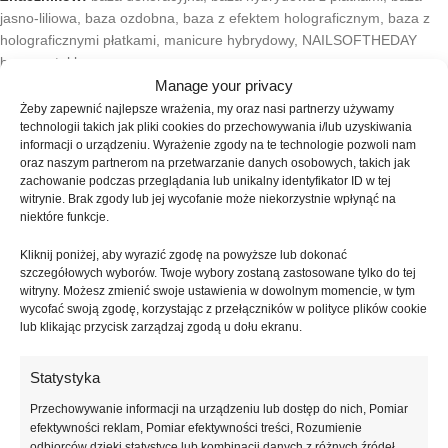
jasno-liliowa
,
baza ozdobna
,
baza z efektem holograficznym
,
baza z
holograficznymi płatkami
,
manicure hybrydowy
,
NAILSOFTHEDAY
baza
,
potal base
Manage your privacy
Udostępnij:
Żeby zapewnić najlepsze wrażenia, my oraz nasi partnerzy używamy
technologii takich jak pliki cookies do przechowywania i/lub uzyskiwania
informacji o urządzeniu. Wyrażenie zgody na te technologie pozwoli nam
Opis
oraz naszym partnerom na przetwarzanie danych osobowych, takich jak
NAILSOFTHEDAY Potal Base 20 to dekoracyjna baza hybrydowa w
zachowanie podczas przeglądania lub unikalny identyfikator ID w tej
delikatnym, jasno-liliowym odcieniu, wzbogacona o holograficzne
witrynie. Brak zgody lub jej wycofanie może niekorzystnie wpłynąć na
niektóre funkcje.
płatki, które nadają stylizacji nowoczesny, wielowymiarowy charakter.
Subtelna pastelowa baza tworzy lekkie, eleganckie tło dla efektu holo,
Kliknij poniżej, aby wyrazić zgodę na powyższe lub dokonać
który pięknie odbija światło i zmienia się w zależności od kąta
szczegółowych wyborów. Twoje wybory zostaną zastosowane tylko do tej
patrzenia. Manicure zyskuje dzięki temu wyjątkową głębię i biżuteryjny
witryny. Możesz zmienić swoje ustawienia w dowolnym momencie, w tym
akcent, pozostając jednocześnie estetyczny i nienachalny.
wycofać swoją zgodę, korzystając z przełączników w polityce plików cookie
lub klikając przycisk zarządzaj zgodą u dołu ekranu.
Półtransparentna formuła bazy pozwala delikatnie wyrównać koloryt
naturalnej płytki paznokcia, maskując drobne przebarwienia i
Statystyka
niedoskonałości bez efektu ciężkiego krycia. Jasno-liliowy odcień
Przechowywanie informacji na urządzeniu lub dostęp do nich, Pomiar
nadaje paznokciom świeżości i lekkości, a holograficzne płatki
efektywności reklam, Pomiar efektywności treści, Rozumienie
równomiernie rozmieszczone w formule zapewniają spójny i
odbiorców dzięki statystyce lub kombinacji danych z różnych źródeł.