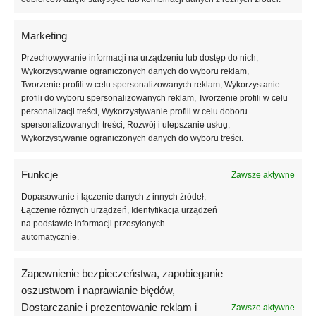
harmonijny efekt na każdym paznokciu. Intensywność stylizacji można
regulować, aplikując jedną lub dwie cienkie warstwy produktu.
Marketing
NAILSOFTHEDAY Potal Base 20 doskonale sprawdzi się jako
Przechowywanie informacji na urządzeniu lub dostęp do nich,
samodzielna stylizacja – wystarczy zabezpieczyć ją topem, aby
Wykorzystywanie ograniczonych danych do wyboru reklam,
uzyskać kompletny manicure z dekoracyjnym wykończeniem. Baza
Tworzenie profili w celu spersonalizowanych reklam, Wykorzystanie
profili do wyboru spersonalizowanych reklam, Tworzenie profili w celu
może być również wykorzystana jako element bardziej
personalizacji treści, Wykorzystywanie profili w celu doboru
zaawansowanych stylizacji nail art, w połączeniu z topem błyszczącym
spersonalizowanych treści, Rozwój i ulepszanie usług,
lub matowym. Liliowa tonacja z holograficznymi akcentami idealnie
Wykorzystywanie ograniczonych danych do wyboru treści.
pasuje do manicure wiosenno-letniego, pastelowego oraz
nowoczesnych stylizacji typu clean look z efektem wow.
Funkcje
Zawsze aktywne
Baza charakteryzuje się odpowiednio wyważoną konsystencją, która
Dopasowanie i łączenie danych z innych źródeł,
zapewnia pełną kontrolę podczas aplikacji. Umożliwia delikatne
Łączenie różnych urządzeń, Identyfikacja urządzeń
wyrównanie powierzchni paznokcia oraz subtelną nadbudowę, co
na podstawie informacji przesyłanych
automatycznie.
wpływa na estetyczny wygląd stylizacji już na etapie bazy. Produkt
dobrze współpracuje z naturalnym paznokciem, zwiększając komfort
noszenia manicure oraz jego trwałość.
Zapewnienie bezpieczeństwa, zapobieganie
oszustwom i naprawianie błędów,
NAILSOFTHEDAY Potal Base 20 przeznaczona jest do utwardzania w
Dostarczanie i prezentowanie reklam i
Zawsze aktywne
lampach LED i UV, dzięki czemu sprawdzi się zarówno w