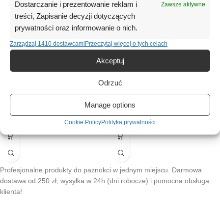
Dostarczanie i prezentowanie reklam i
Zawsze aktywne
WYPR
WYPR
treści, Zapisanie decyzji dotyczących
ZEDA
ZEDA
NE
NE
prywatności oraz informowanie o nich.
PINK
PINK
Zarządzaj 1410 dostawcami
Przeczytaj więcej o tych celach
ATICA Acrylgel w płynie Full Pink
ATICA Acrylgel w płynie Tea Rose
Akceptuj
08 – intensywny różowy polygel
07 – różany płynny polygel do
do wzmocnienia paznokci, 15 ml
wzmocnienia paznokci, 15 ml
Odrzuć
SKU:
ATICA-148
SKU:
ATICA-147
58,00
zł
15ml
58,00
zł
15ml
Manage options
(0)
(0)
Cookie Policy
Polityka prywatności
Profesjonalne produkty do paznokci w jednym miejscu. Darmowa
dostawa od 250 zł, wysyłka w 24h (dni robocze) i pomocna obsługa
klienta!