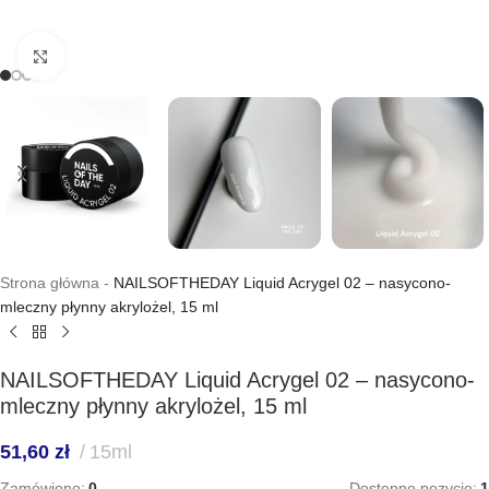
Kliknij, aby powiększyć
Strona główna
-
NAILSOFTHEDAY Liquid Acrygel 02 – nasycono-
mleczny płynny akrylożel, 15 ml
NAILSOFTHEDAY Liquid Acrygel 02 – nasycono-
mleczny płynny akrylożel, 15 ml
51,60
zł
15ml
Zamówiono:
0
Dostępne pozycje:
1