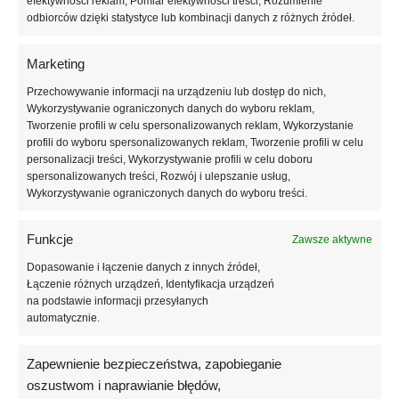
efektywności reklam, Pomiar efektywności treści, Rozumienie
górnych formach lub szablonach. Dzięki średniej pigmentacji kryje
odbiorców dzięki statystyce lub kombinacji danych z różnych źródeł.
wolny brzeg i nie kurczy się podczas polimeryzacji.
Marketing
Informacje dodatkowe
Przechowywanie informacji na urządzeniu lub dostęp do nich,
Wykorzystywanie ograniczonych danych do wyboru reklam,
Opinie (0)
Tworzenie profili w celu spersonalizowanych reklam, Wykorzystanie
profili do wyboru spersonalizowanych reklam, Tworzenie profili w celu
personalizacji treści, Wykorzystywanie profili w celu doboru
spersonalizowanych treści, Rozwój i ulepszanie usług,
Podobne produkty
Wykorzystywanie ograniczonych danych do wyboru treści.
Funkcje
Zawsze aktywne
Dopasowanie i łączenie danych z innych źródeł,
Łączenie różnych urządzeń, Identyfikacja urządzeń
na podstawie informacji przesyłanych
automatycznie.
Zapewnienie bezpieczeństwa, zapobieganie
oszustwom i naprawianie błędów,