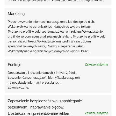
odbiorców dzięki statystyce lub kombinacji danych z różnych źródeł.
Produkt nie piecze w lampie i gwarantuje trwałe wzmocnienie
paznokci.
Marketing
Przechowywanie informacji na urządzeniu lub dostęp do nich,
Informacje dodatkowe
Wykorzystywanie ograniczonych danych do wyboru reklam,
Tworzenie profili w celu spersonalizowanych reklam, Wykorzystanie
Opinie (0)
profili do wyboru spersonalizowanych reklam, Tworzenie profili w celu
personalizacji treści, Wykorzystywanie profili w celu doboru
spersonalizowanych treści, Rozwój i ulepszanie usług,
Wykorzystywanie ograniczonych danych do wyboru treści.
Podobne produkty
Funkcje
Zawsze aktywne
Dopasowanie i łączenie danych z innych źródeł,
Łączenie różnych urządzeń, Identyfikacja urządzeń
na podstawie informacji przesyłanych
automatycznie.
Zapewnienie bezpieczeństwa, zapobieganie
oszustwom i naprawianie błędów,
Dostarczanie i prezentowanie reklam i
Zawsze aktywne