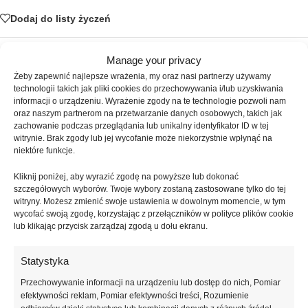
Dodaj do listy życzeń
SKU:
NAILSOFTHEDAY-224
Manage your privacy
Kategorie:
Żele
,
Build gel Flower
Żeby zapewnić najlepsze wrażenia, my oraz nasi partnerzy używamy
technologii takich jak pliki cookies do przechowywania i/lub uzyskiwania
Znaczników:
NAILSOFTHEDAY Build gel
,
niebieski żel budujący
,
informacji o urządzeniu. Wyrażenie zgody na te technologie pozwoli nam
ozdobny żel budujący
,
żel budujący
,
żel dekoracyjny
,
żel do górnych
oraz naszym partnerom na przetwarzanie danych osobowych, takich jak
form
,
żel do przedłużania paznokci
,
żel do wzmocnienia paznokci
,
żel
zachowanie podczas przeglądania lub unikalny identyfikator ID w tej
samopoziomujący
,
żel z kwiatami
witrynie. Brak zgody lub jej wycofanie może niekorzystnie wpłynąć na
niektóre funkcje.
Udostępnij:
Kliknij poniżej, aby wyrazić zgodę na powyższe lub dokonać
szczegółowych wyborów. Twoje wybory zostaną zastosowane tylko do tej
Opis
witryny. Możesz zmienić swoje ustawienia w dowolnym momencie, w tym
NAILSOFTHEDAY Build gel Flower 03 to niebieski żel budujący z
wycofać swoją zgodę, korzystając z przełączników w polityce plików cookie
lub klikając przycisk zarządzaj zgodą u dołu ekranu.
zatopionymi kwiatami, które zachowują swój kolor i kształt przez cały
okres noszenia manicure. Formuła nowej generacji zapewnia
doskonałe samopoziomowanie i średnią gęstość, dzięki czemu praca
Statystyka
jest szybka i precyzyjna. Idealny do stylizacji na górnych formach oraz
Przechowywanie informacji na urządzeniu lub dostęp do nich, Pomiar
szablonach przedłużających. Kwiaty są równomiernie rozmieszczone,
efektywności reklam, Pomiar efektywności treści, Rozumienie
nie wymagają spiłowywania i nadają wyjątkowy, ozdobny efekt.