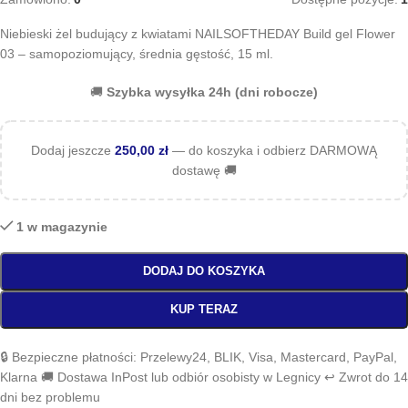
Niebieski żel budujący z kwiatami NAILSOFTHEDAY Build gel Flower
03 – samopoziomujący, średnia gęstość, 15 ml.
🚚
Szybka wysyłka 24h (dni robocze)
Dodaj jeszcze
250,00
zł
— do koszyka i odbierz DARMOWĄ
dostawę 🚚
1 w magazynie
DODAJ DO KOSZYKA
KUP TERAZ
🔒 Bezpieczne płatności: Przelewy24, BLIK, Visa, Mastercard, PayPal,
Klarna 🚚 Dostawa InPost lub odbiór osobisty w Legnicy ↩️ Zwrot do 14
dni bez problemu