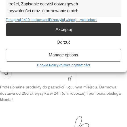
treści, Zapisanie decyzji dotyczących
WYPR
GREEN
ZEDA
prywatności oraz informowanie o nich.
NE
NAILSOFTHEDAY Premium gel
Zarządzaj 1410 dostawcami
Przeczytaj więcej o tych celach
10 – jaskrawo-limonkowy żel
PINK
budujący, 15 ml
Akceptuj
NAILSOFTHEDAY Builder gel 11
– jasnoróżowy żel budujący, 15
SKU:
NAILSOFTHEDAY-174
ml
Odrzuć
55,70
zł
15ml
(0)
SKU:
NAILSOFTHEDAY-170
Manage options
55,80
zł
15ml
(0)
Cookie Policy
Polityka prywatności
Profesjonalne produkty do paznokci w jednym miejscu. Darmowa
dostawa od 250 zł, wysyłka w 24h (dni robocze) i pomocna obsługa
klienta!