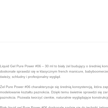
Liquid Gel Pure Power #06 – 30 ml to biały żel budujący o średniej kons
doskonale sprawdzi się w klasycznym french manicure, babyboomerze, n
świeży, schludny i profesjonalny wygląd.
Żel Pure Power #06 charakteryzuje się średnią konsystencją, która zape
modelowanie kształtu paznokcia. Dzięki temu świetnie sprawdzi się zaró
paznokcia. Pozwala tworzyć cienkie, naturalnie wyglądające konstrukcj
Biały liquid gel Pure Power #06 doskonale nadaje się do techniki żelo