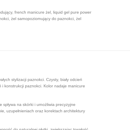
udujący
,
french manicure żel
,
liquid gel pure power
nokci
,
żel samopoziomujący do paznokci
,
żel
łych stylizacji paznokci. Czysty, biały odcień
i konstrukcji paznokci. Kolor nadaje manicure
e spływa na skórki i umożliwia precyzyjne
ie, uzupełnieniach oraz korektach architektury
pność do naturalnej płytki, zwiększając trwałość