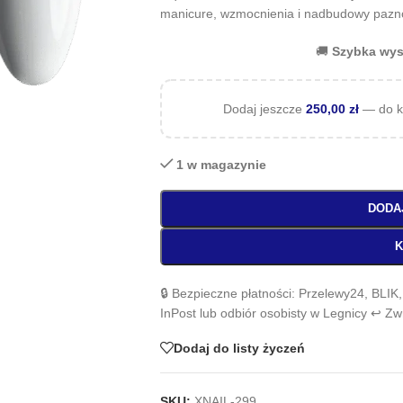
manicure, wzmocnienia i nadbudowy pazno
🚚
Szybka wys
Dodaj jeszcze
250,00
zł
— do k
1 w magazynie
DODA
K
🔒 Bezpieczne płatności: Przelewy24, BLIK
InPost lub odbiór osobisty w Legnicy ↩️ Z
Dodaj do listy życzeń
SKU:
XNAIL-299