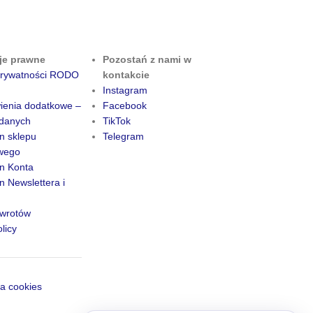
je prawne
Pozostań z nami w
 prywatności RODO
kontakcie
Instagram
ienia dodatkowe –
Facebook
danych
TikTok
n sklepu
Telegram
owego
n Konta
 Newslettera i
zwrotów
licy
a cookies