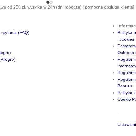
a od 250 zł, wysyłka w 24h (dni robocze) i pomocna obsługa klienta!
Informac
e pytania (FAQ)
Polityka
i cookies
Postanow
legro)
Ochrona 
(Allegro)
Regulami
internet
Regulami
Regulamin
Bonusu
Polityka 
Cookie Po
Ustawieni