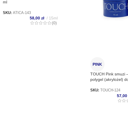
ml
SKU:
ATICA-143
58,00
zł
15ml
(0)
PINK
TOUCH Pink smuzi –
polygel (akrylożel) d
SKU:
TOUCH-124
57,0