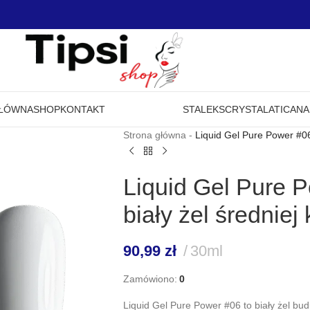
GŁÓWNA
SHOP
KONTAKT
STALEKS
CRYSTAL
ATICA
NA
Strona główna
-
Liquid Gel Pure Power #06 
Liquid Gel Pure P
biały żel średniej
90,99
zł
30ml
Zamówiono:
0
Liquid Gel Pure Power #06 to biały żel bud