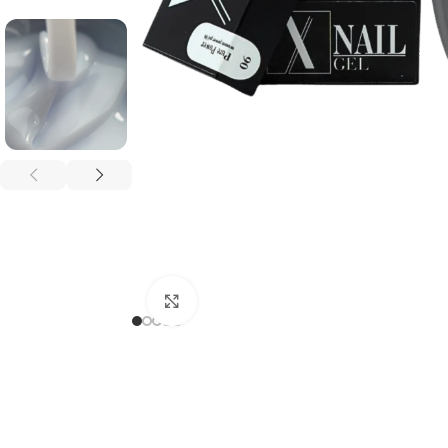
Tipsy do przedłużania
Kliknij, aby powiększyć