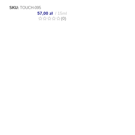
SKU:
TOUCH-095
57,00
zł
15ml
(0)
WHITE
TOUCH Builder liq
mocny żel z drobi
konsystencji, 15 
SKU:
TOUCH-094
57