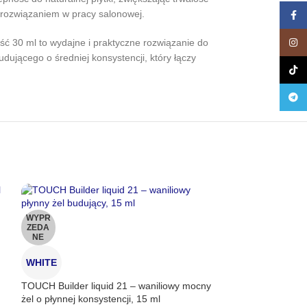
m rozwiązaniem w pracy salonowej.
Face
ość 30 ml to wydajne i praktyczne rozwiązanie do
Insta
ującego o średniej konsystencji, który łączy
TikTo
Teleg
WYPR
ZEDA
NE
WHITE
TOUCH Builder liquid 21 – waniliowy mocny
żel o płynnej konsystencji, 15 ml