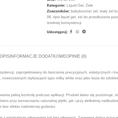
Kategorie:
Liquid Gel
,
Żele
Znaczników:
babyboomer żel
,
biały żel b
06
,
tipsi liquid gel
,
żel do przedłużania paz
średniej konsystencji
Udostępnij:
OPIS
INFORMACJE DODATKOWE
OPINIE (0)
ystencji, zaprojektowany do tworzenia precyzyjnych, estetycznych i trwa
owoczesnych stylizacjach typu milky white oraz jako baza do zdobień 
wnia pełną kontrolę podczas aplikacji. Produkt łatwo się poziomuje, ni
wno przy wzmacnianiu naturalnej płytki, jak i przy delikatnej nadbudow
e bez efektu nadmiernej grubości.
wej z minimalnym piłowaniem lub bez piłowania. Zapewnia dobrą przycze