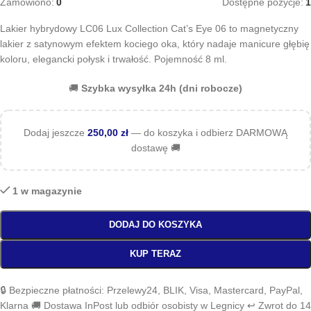
Zamówiono:
0
Dostępne pozycje:
1
Lakier hybrydowy LC06 Lux Collection Cat’s Eye 06 to magnetyczny
lakier z satynowym efektem kociego oka, który nadaje manicure głębię
koloru, elegancki połysk i trwałość. Pojemność 8 ml.
🚚
Szybka wysyłka 24h (dni robocze)
Dodaj jeszcze
250,00
zł
— do koszyka i odbierz DARMOWĄ
dostawę 🚚
1 w magazynie
DODAJ DO KOSZYKA
KUP TERAZ
🔒 Bezpieczne płatności: Przelewy24, BLIK, Visa, Mastercard, PayPal,
Klarna 🚚 Dostawa InPost lub odbiór osobisty w Legnicy ↩️ Zwrot do 14