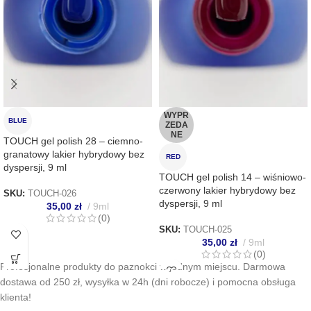
WYPR
BLUE
ZEDA
NE
TOUCH gel polish 28 – ciemno-
granatowy lakier hybrydowy bez
RED
dyspersji, 9 ml
TOUCH gel polish 14 – wiśniowo-
czerwony lakier hybrydowy bez
SKU:
TOUCH-026
dyspersji, 9 ml
35,00
zł
9ml
(0)
SKU:
TOUCH-025
35,00
zł
9ml
(0)
Profesjonalne produkty do paznokci w jednym miejscu. Darmowa
dostawa od 250 zł, wysyłka w 24h (dni robocze) i pomocna obsługa
klienta!