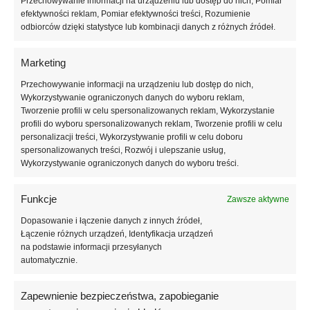
Przechowywanie informacji na urządzeniu lub dostęp do nich, Pomiar
jednocześnie zachowując elegancję i nowoczesny styl.
efektywności reklam, Pomiar efektywności treści, Rozumienie
odbiorców dzięki statystyce lub kombinacji danych z różnych źródeł.
Odcień LC06 doskonale prezentuje się zarówno na krótkich, jak i
długich paznokciach, podkreślając ich kształt i nadając dłoniom
Marketing
profesjonalny wygląd. Lakier może być stosowany jako samodzielny
Przechowywanie informacji na urządzeniu lub dostęp do nich,
kolor z wyraźnym efektem magnetycznym lub jako element bardziej
Wykorzystywanie ograniczonych danych do wyboru reklam,
kreatywnych stylizacji. W zależności od techniki pracy z magnesem
Tworzenie profili w celu spersonalizowanych reklam, Wykorzystanie
możliwe jest uzyskanie różnych układów światła – od delikatnej,
profili do wyboru spersonalizowanych reklam, Tworzenie profili w celu
centralnej smugi po bardziej dynamiczne linie i refleksy, co pozwala na
personalizacji treści, Wykorzystywanie profili w celu doboru
pełną personalizację manicure.
spersonalizowanych treści, Rozwój i ulepszanie usług,
Wykorzystywanie ograniczonych danych do wyboru treści.
Formuła lakieru hybrydowego Lux Collection została opracowana z
myślą o precyzyjnej i komfortowej aplikacji. Odpowiednia konsystencja
Funkcje
Zawsze aktywne
umożliwia równomierne rozprowadzanie produktu bez smug,
Dopasowanie i łączenie danych z innych źródeł,
prześwitów i zalewania skórek. Wysoka pigmentacja w połączeniu z
Łączenie różnych urządzeń, Identyfikacja urządzeń
magnetycznymi drobinkami pozwala uzyskać intensywny kolor oraz
na podstawie informacji przesyłanych
wyraźny, satynowy efekt kociego oka już przy jednej lub dwóch
automatycznie.
cienkich warstwach.
Zapewnienie bezpieczeństwa, zapobieganie
Lakier hybrydowy LC06 Lux Collection Cat’s Eye 06 przeznaczony jest