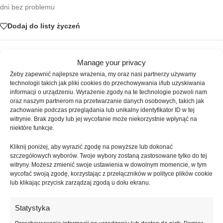
dni bez problemu
Dodaj do listy życzeń
SKU:
ATICA-320
Manage your privacy
Kategoria:
Lakiery hybrydowe
Żeby zapewnić najlepsze wrażenia, my oraz nasi partnerzy używamy
Znaczników:
cat eye lux atica
,
efekt kociego oka
,
lakier hybrydowy
technologii takich jak pliki cookies do przechowywania i/lub uzyskiwania
atica
,
lakier hybrydowy kocie oko
,
lakier magnetyczny atica
,
lc06 cats
informacji o urządzeniu. Wyrażenie zgody na te technologie pozwoli nam
eye lux
,
satynowy lakier hybrydowy
,
tipsi shop
oraz naszym partnerom na przetwarzanie danych osobowych, takich jak
zachowanie podczas przeglądania lub unikalny identyfikator ID w tej
Udostępnij:
witrynie. Brak zgody lub jej wycofanie może niekorzystnie wpłynąć na
niektóre funkcje.
Opis
Kliknij poniżej, aby wyrazić zgodę na powyższe lub dokonać
Lakier Hybrydowy LC06 – Lux Collection Cat’s Eye 06 – 8 ml to
szczegółowych wyborów. Twoje wybory zostaną zastosowane tylko do tej
witryny. Możesz zmienić swoje ustawienia w dowolnym momencie, w tym
magnetyczny lakier hybrydowy stworzony do wykonywania
wycofać swoją zgodę, korzystając z przełączników w polityce plików cookie
eleganckich i nowoczesnych stylizacji paznokci z wyjątkowym,
lub klikając przycisk zarządzaj zgodą u dołu ekranu.
satynowym efektem kociego oka. Specjalnie dobrane drobinki
magnetyczne reagują na magnes, tworząc charakterystyczną, miękką
Statystyka
smugę światła o jedwabistym wykończeniu. Satynowy efekt cat eye
nadaje manicure subtelnej głębi i luksusowego charakteru,