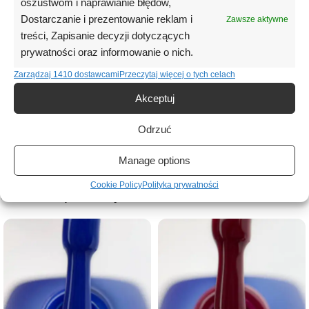
oszustwom i naprawianie błędów,
do utwardzania w lampach LED i UV, zapewniając trwały manicure
Dostarczanie i prezentowanie reklam i
odporny na odpryski i ścieranie. Pojemność 8 ml to praktyczne i
Zawsze aktywne
wydajne rozwiązanie zarówno do pracy salonowej, jak i do użytku
treści, Zapisanie decyzji dotyczących
domowego. Produkt polecany jest osobom poszukującym
prywatności oraz informowanie o nich.
magnetycznego lakieru hybrydowego o wysokiej jakości, który łączy
Zarządzaj 1410 dostawcami
Przeczytaj więcej o tych celach
nowoczesny efekt cat eye z eleganckim, satynowym wykończeniem.
Akceptuj
Informacje dodatkowe
Odrzuć
Opinie (0)
Manage options
Cookie Policy
Polityka prywatności
Podobne produkty