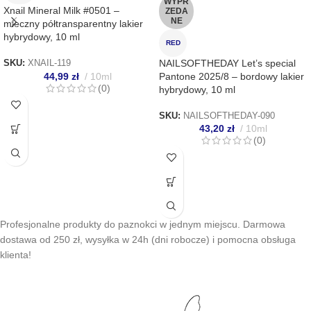
WYPR
Xnail Mineral Milk #0501 –
ZEDA
NE
mleczny półtransparentny lakier
hybrydowy, 10 ml
RED
NAILSOFTHEDAY Let’s special
SKU:
XNAIL-119
44,99
zł
10ml
Pantone 2025/8 – bordowy lakier
(0)
hybrydowy, 10 ml
SKU:
NAILSOFTHEDAY-090
43,20
zł
10ml
(0)
Profesjonalne produkty do paznokci w jednym miejscu. Darmowa
dostawa od 250 zł, wysyłka w 24h (dni robocze) i pomocna obsługa
klienta!