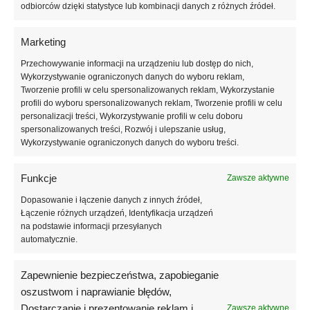
odbiorców dzięki statystyce lub kombinacji danych z różnych źródeł.
trwałością. Formuła produktu pozwala uzyskać równomierne krycie
bez smug i prześwitów, a odpowiednio dobrana konsystencja ułatwia
komfortową aplikację. Lakier zapewnia intensywny kolor oraz
Marketing
eleganckie wykończenie o wysokim połysku, które utrzymuje się przez
Przechowywanie informacji na urządzeniu lub dostęp do nich,
długi czas.
Wykorzystywanie ograniczonych danych do wyboru reklam,
Tworzenie profili w celu spersonalizowanych reklam, Wykorzystanie
Lakier hybrydowy Atica Quilt Blue jest odporny na odpryski i pęknięcia,
profili do wyboru spersonalizowanych reklam, Tworzenie profili w celu
dzięki czemu manicure zachowuje estetyczny wygląd nawet przy
personalizacji treści, Wykorzystywanie profili w celu doboru
codziennym użytkowaniu dłoni. Produkt utwardza się w lampach UV
spersonalizowanych treści, Rozwój i ulepszanie usług,
Wykorzystywanie ograniczonych danych do wyboru treści.
oraz LED i dobrze współpracuje z bazami oraz topami hybrydowymi,
tworząc trwałą stylizację paznokci. Lakier można łatwo usunąć przy
pomocy preparatów przeznaczonych do manicure hybrydowego.
Funkcje
Zawsze aktywne
Dopasowanie i łączenie danych z innych źródeł,
Bogata paleta kolorów marki Atica obejmuje ponad 250 modnych
Łączenie różnych urządzeń, Identyfikacja urządzeń
odcieni inspirowanych światowymi trendami. Dzięki temu możliwe jest
na podstawie informacji przesyłanych
tworzenie wyjątkowych stylizacji dopasowanych do indywidualnego
automatycznie.
stylu klientki.
Zapewnienie bezpieczeństwa, zapobieganie
Pojemność 8 ml sprawia, że produkt jest wygodny zarówno do
oszustwom i naprawianie błędów,
profesjonalnego użytku w salonie manicure, jak i do wykonywania
Dostarczanie i prezentowanie reklam i
Zawsze aktywne
stylizacji w domu.