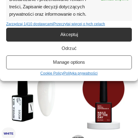
treści, Zapisanie decyzji dotyczących
prywatności oraz informowanie o nich.
Informacje dodatkowe
Zarządzaj 1410 dostawcami
Przeczytaj więcej o tych celach
Opinie (0)
Akceptuj
Odrzuć
Podobne produkty
Manage options
Cookie Policy
Polityka prywatności
WHITE