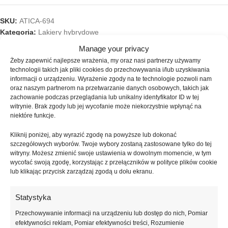
SKU:
ATICA-694
Kategoria:
Lakiery hybrydowe
Znaczników:
lakier do paznokci
,
lakier hybrydowy
,
lakier hybrydowy
Manage your privacy
atica
,
lakiery hybrydowe
,
manicure hybrydowy
,
niebieski lakier
Żeby zapewnić najlepsze wrażenia, my oraz nasi partnerzy używamy
hybrydowy
,
paznokcie hybrydowe
,
produkty do manicure
,
Quilt Blue
,
technologii takich jak pliki cookies do przechowywania i/lub uzyskiwania
stylizacja paznokci
informacji o urządzeniu. Wyrażenie zgody na te technologie pozwoli nam
oraz naszym partnerom na przetwarzanie danych osobowych, takich jak
Udostępnij:
zachowanie podczas przeglądania lub unikalny identyfikator ID w tej
witrynie. Brak zgody lub jej wycofanie może niekorzystnie wpłynąć na
niektóre funkcje.
Opis
Lakier hybrydowy
Atica
Quilt Blue 8 ml to elegancki odcień
Kliknij poniżej, aby wyrazić zgodę na powyższe lub dokonać
szczegółowych wyborów. Twoje wybory zostaną zastosowane tylko do tej
niebieskiego inspirowany nowoczesnymi trendami stylizacji paznokci.
witryny. Możesz zmienić swoje ustawienia w dowolnym momencie, w tym
Kolor doskonale sprawdzi się zarówno w klasycznych, jak i bardziej
wycofać swoją zgodę, korzystając z przełączników w polityce plików cookie
kreatywnych manicure, podkreślając charakter stylizacji i nadając
lub klikając przycisk zarządzaj zgodą u dołu ekranu.
paznokciom wyrazisty wygląd. Odcień Quilt Blue został opracowany
przez profesjonalnych kolorystów marki Atica, dzięki czemu idealnie
Statystyka
wpisuje się w aktualne trendy manicure.
Przechowywanie informacji na urządzeniu lub dostęp do nich, Pomiar
efektywności reklam, Pomiar efektywności treści, Rozumienie
Lakiery hybrydowe Atica wyróżniają się wysoką pigmentacją oraz