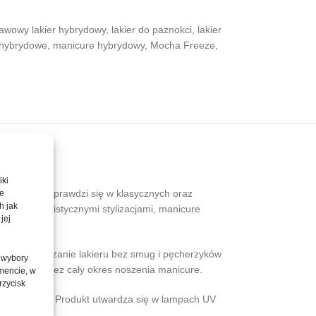
awowy lakier hybrydowy
,
lakier do paznokci
,
lakier
 hybrydowe
,
manicure hybrydowy
,
Mocha Freeze
,
iki
oskonale sprawdzi się w klasycznych oraz
te
h jak
 z minimalistycznymi stylizacjami, manicure
jej
e rozprowadzanie lakieru bez smug i pęcherzyków
 wybory
ącym się przez cały okres noszenia manicure.
mencie, w
rzycisk
do 3 tygodni. Produkt utwardza się w lampach UV