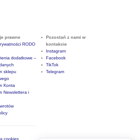
je prawne
Pozostań z nami w
 prywatności RODO
kontakcie
Instagram
ienia dodatkowe –
Facebook
danych
TikTok
n sklepu
Telegram
owego
n Konta
 Newslettera i
zwrotów
licy
a cookies