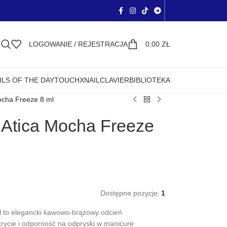
LOGOWANIE / REJESTRACJA
0,00
ZŁ
ILS OF THE DAY
TOUCH
XNAIL
CLAVIER
BIBLIOTEKA
ocha Freeze 8 ml
 Atica Mocha Freeze
Dostępne pozycje:
1
l to elegancki kawowo-brązowy odcień
krycie i odporność na odpryski w manicure