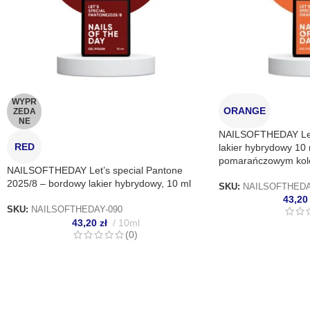
Zapisa
nich.
WYPR
ORANGE
ZEDA
NE
NAILSOFTHEDAY Let’
RED
lakier hybrydowy 10
pomarańczowym kol
NAILSOFTHEDAY Let’s special Pantone
2025/8 – bordowy lakier hybrydowy, 10 ml
SKU:
NAILSOFTHEDA
43,2
SKU:
NAILSOFTHEDAY-090
43,20
zł
10ml
(0)