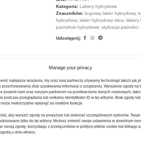
Kategoria:
Lakiery hybrydowe
Znaczników:
brązowy lakier hybrydowy
,
k
hybrydowy
,
lakier hybrydowy atica
,
lakiery
paznokcie hybrydowe
,
stylizacja paznokci
Udostępnij:
OPIS
INFORMACJE DODATKOWE
OPINIE (0)
Manage your privacy
nić najlepsze wrażenia, my oraz nasi partnerzy używamy technologii takich jak pl
any chłodnymi tonami kawy mocha. Elegancka brązowo-kawowa barwa d
o przechowywania i/lub uzyskiwania informacji o urządzeniu. Wyrażenie zgody na 
ie pozwoli nam oraz naszym partnerom na przetwarzanie danych osobowych, takic
 ponadczasowy charakter. Odcień Mocha Freeze świetnie komponuje się
 podczas przeglądania lub unikalny identyfikator ID w tej witrynie. Brak zgody lub 
 może niekorzystnie wpłynąć na niektóre funkcje.
nsywnym połyskiem. Innowacyjna formuła produktu zapewnia równomiern
oniżej, aby wyrazić zgodę na powyższe lub dokonać szczegółowych wyborów. Twoje
ne krycie oraz eleganckie wykończenie o diamentowym połysku utrzymuj
astosowane tylko do tej witryny. Możesz zmienić swoje ustawienia w dowolnym mo
ć swoją zgodę, korzystając z przełączników w polityce plików cookie lub klikając p
 zgodą u dołu ekranu.
knięcia, dzięki czemu stylizacja zachowuje perfekcyjny wygląd nawet 
orząc trwały manicure o profesjonalnym efekcie.