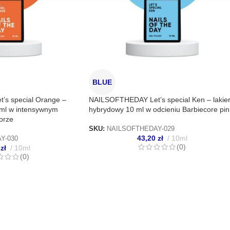
nie decyzji dotyczących prywatności oraz informowanie o
BLUE
s special Orange –
NAILSOFTHEDAY Let’s special Ken – lakie
 ml w intensywnym
hybrydowy 10 ml w odcieniu Barbiecore pin
orze
SKU:
NAILSOFTHEDAY-029
43,20
zł
10ml
Y-030
(0)
0
zł
10ml
(0)