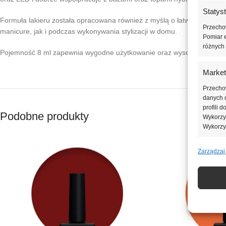
Statys
Formuła lakieru została opracowana również z myślą o łatwym usuwani
Przechow
manicure, jak i podczas wykonywania stylizacji w domu.
Pomiar e
różnych 
Pojemność 8 ml zapewnia wygodne użytkowanie oraz wysoką wydajność
Market
Przecho
danych d
profili 
Podobne produkty
Wykorzys
Wykorzy
Zarządzaj
Funkcj
Dopasowa
Identyfi
Zapewn
napraw