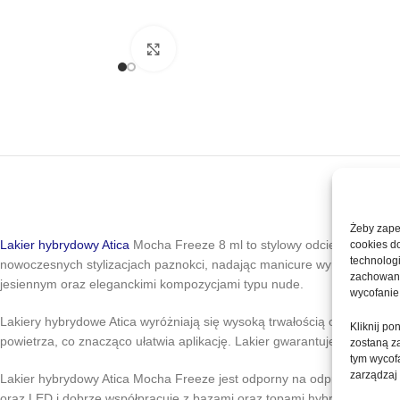
Kliknij, aby powiększyć
Żeby zapew
Lakier hybrydowy
Atica
Mocha Freeze 8 ml to stylowy odcień inspirow
cookies d
technolog
nowoczesnych stylizacjach paznokci, nadając manicure wyrafinowany i
zachowanie
jesiennym oraz eleganckimi kompozycjami typu nude.
wycofanie
Lakiery hybrydowe Atica wyróżniają się wysoką trwałością oraz inte
Kliknij p
powietrza, co znacząco ułatwia aplikację. Lakier gwarantuje estetycz
zostaną z
tym wycofa
zarządzaj
Lakier hybrydowy Atica Mocha Freeze jest odporny na odpryski oraz pę
oraz LED i dobrze współpracuje z bazami oraz topami hybrydowymi, tw