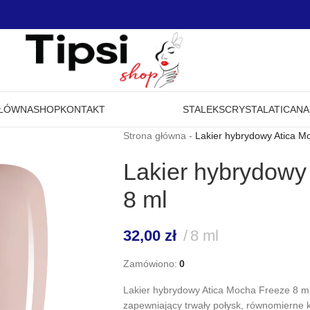
GŁÓWNA
SHOP
KONTAKT
STALEKS
CRYSTAL
ATICA
NA
Strona główna
-
Lakier hybrydowy Atica M
Lakier hybrydowy
8 ml
32,00
zł
8 ml
Zamówiono:
0
Lakier hybrydowy Atica Mocha Freeze 8 m
zapewniający trwały połysk, równomierne 