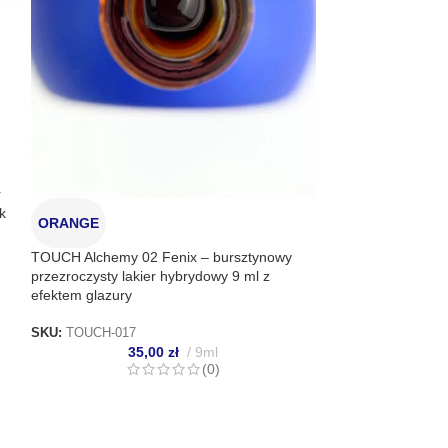
r
k
ORANGE
GOLD
TOUCH Alchemy 02 Fenix – bursztynowy
przezroczysty lakier hybrydowy 9 ml z
efektem glazury
TOUCH Neon 07 – 
hybrydowy 9 ml do 
SKU:
TOUCH-017
35,00
zł
9ml
(0)
SKU:
TOUCH-016
3