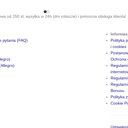
a od 250 zł, wysyłka w 24h (dni robocze) i pomocna obsługa klienta!
Informac
e pytania (FAQ)
Polityka
i cookies
Postanow
legro)
Ochrona 
(Allegro)
Regulami
internet
Regulami
Regulamin
Bonusu
Polityka 
Cookie Po
Ustawieni