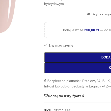
hybrydowym.
🚚
Szybka wys
Dodaj jeszcze
250,00
zł
— do k
1 w magazynie
DODA
K
🔒 Bezpieczne płatności: Przelewy24, BLIK
InPost lub odbiór osobisty w Legnicy ↩️ Z
Dodaj do listy życzeń
SKU:
ATICA-697