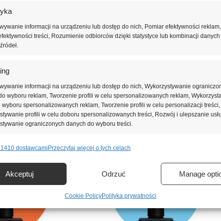
tyka
u bez nadmiernego osłabiania naturalnej płytki paznokcia. Produkt sp
ywanie informacji na urządzeniu lub dostęp do nich, Pomiar efektywności reklam,
fektywności treści, Rozumienie odbiorców dzięki statystyce lub kombinacji danych
źródeł.
 podczas codziennej pracy stylistki paznokci i wykonywania manicur
ing
wywanie informacji na urządzeniu lub dostęp do nich, Wykorzystywanie ograniczo
o wyboru reklam, Tworzenie profili w celu spersonalizowanych reklam, Wykorzyst
do wyboru spersonalizowanych reklam, Tworzenie profili w celu personalizacji treści,
tywanie profili w celu doboru spersonalizowanych treści, Rozwój i ulepszanie usł
stywanie ograniczonych danych do wyboru treści.
 1410 dostawcami
Przeczytaj więcej o tych celach
e
Zawsze 
nie i łączenie danych z innych źródeł, Łączenie różnych urządzeń,
Akceptuj
Odrzuć
Manage opti
kacja urządzeń na podstawie informacji przesyłanych automatycznie.
Cookie Policy
Polityka prywatności
ienie bezpieczeństwa, zapobieganie oszustwom i
ianie błędów, Dostarczanie i prezentowanie reklam i treści,
Zawsze 