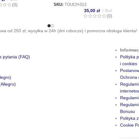
(0)
SKU:
TOUCH-013
35,00
zł
9ml
(0)
a od 250 zł, wysyłka w 24h (dni robocze) i pomocna obsługa klienta!
Informac
e pytania (FAQ)
Polityka
i cookies
Postanow
legro)
Ochrona 
(Allegro)
Regulami
internet
Regulami
Regulamin
Bonusu
Polityka 
Cookie Po