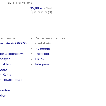
SKU:
TOUCH-012
35,00
zł
9ml
(0)
je prawne
Pozostań z nami w
 prywatności RODO
kontakcie
Instagram
ienia dodatkowe –
Facebook
danych
TikTok
n sklepu
Telegram
owego
n Konta
 Newslettera i
zwrotów
licy