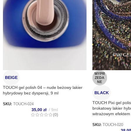
napraw
Zapisa
nich.
WYPR
BEIGE
ZEDA
NE
TOUCH gel polish 04 – nude beżowy lakier
BLACK
hybrydowy bez dyspersji, 9 ml
TOUCH Pixi gel polis
SKU:
TOUCH-024
brokatowy lakier hyb
35,00
zł
9ml
witrażowym efektem
(0)
SKU:
TOUCH-020
38,0