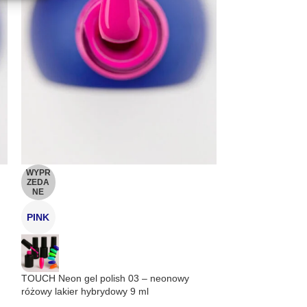
aktywne
WYPR
RED
ZEDA
NE
PINK
TOUCH Neon gel 
neonowy lakier h
TOUCH Neon gel polish 03 – neonowy
SKU:
TOUCH-010
różowy lakier hybrydowy 9 ml
3