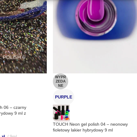
ianie błędów, Dostarczanie i prezentowanie reklam i treści,
Zawsze 
nie decyzji dotyczących prywatności oraz informowanie o
WYPR
ZEDA
NE
PURPLE
h 06 – czarny
rydowy 9 ml z
TOUCH Neon gel polish 04 – neonowy
fioletowy lakier hybrydowy 9 ml
0
zł
9ml