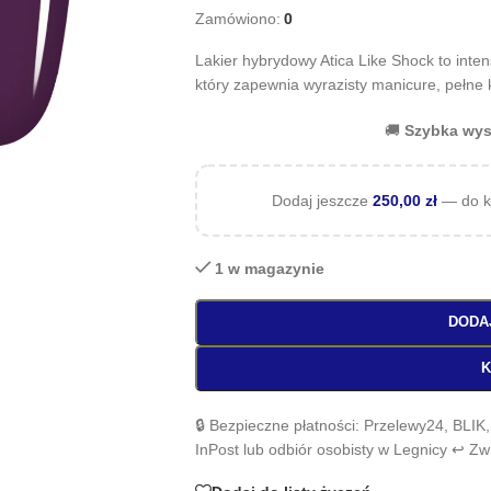
Zamówiono:
0
Lakier hybrydowy Atica Like Shock to int
który zapewnia wyrazisty manicure, pełne k
🚚
Szybka wys
Dodaj jeszcze
250,00
zł
— do k
1 w magazynie
DODA
K
🔒 Bezpieczne płatności: Przelewy24, BLIK
InPost lub odbiór osobisty w Legnicy ↩️ Z