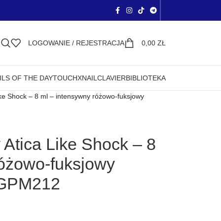
LOGOWANIE / REJESTRACJA
0,00
ZŁ
ILS OF THE DAY
TOUCH
XNAIL
CLAVIER
BIBLIOTEKA
ke Shock – 8 ml – intensywny różowo-fuksjowy
Atica Like Shock – 8
różowo-fuksjowy
i GPM212