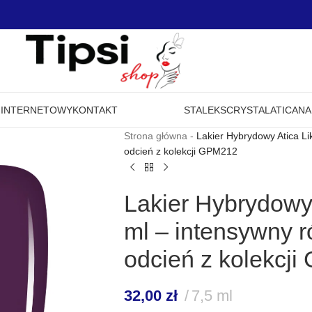
P INTERNETOWY
KONTAKT
STALEKS
CRYSTAL
ATICA
NA
Strona główna
-
Lakier Hybrydowy Atica Li
odcień z kolekcji GPM212
Lakier Hybrydowy 
ml – intensywny 
odcień z kolekcj
32,00
zł
7,5 ml