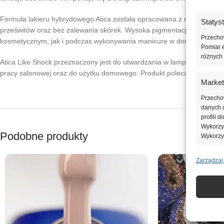
Formuła lakieru hybrydowego Atica została opracowana z myślą o prec
Statys
prześwitów oraz bez zalewania skórek. Wysoka pigmentacja pozwala uz
Przechow
kosmetycznym, jak i podczas wykonywania manicure w domu.
Pomiar e
różnych 
Atica Like Shock przeznaczony jest do utwardzania w lampach LED i UV
pracy salonowej oraz do użytku domowego. Produkt polecany jest oso
Market
Przecho
danych d
profili 
Wykorzys
Podobne produkty
Wykorzy
Zarządzaj
Funkcj
Dopasowa
Identyfi
Zapewn