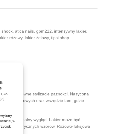
e shock
,
atica nails
,
gpm212
,
intensywny lakier
,
akier różowy
,
lakier żelowy
,
tipsi shop
iki
te
lory i efektowne stylizacje paznokci. Nasycona
h jak
jej
nych, festiwalowych oraz wszędzie tam, gdzie
 wybory
zny, profesjonalny wygląd. Lakier może być
mencie, w
tali czy geometrycznych wzorów. Różowo-fuksjowa
rzycisk