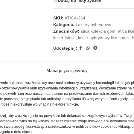
Dodaj do listy życzeń
SKU:
ATICA-364
Kategoria:
Lakiery hybrydowe
Znaczników:
atica kolekcja gpm
,
atica lik
lakier fuksja
,
lakier hybrydowy like shock
,
l
Udostępnij:
Manage your privacy
OPIS
INFORMACJE DODATKOWE
OPINIE (0)
nić najlepsze wrażenia, my oraz nasi partnerzy używamy technologii takich jak pl
o przechowywania i/lub uzyskiwania informacji o urządzeniu. Wyrażenie zgody na 
wy odcień z kolekcji GPM212, stworzony dla osób, które lubią mocne ko
ie pozwoli nam oraz naszym partnerom na przetwarzanie danych osobowych, takic
 podczas przeglądania lub unikalny identyfikator ID w tej witrynie. Brak zgody lub 
nowoczesny charakter. To kolor idealny do stylizacji letnich, wakacyj
 może niekorzystnie wpłynąć na niektóre funkcje.
oniżej, aby wyrazić zgodę na powyższe lub dokonać szczegółowych wyborów. Twoje
ługich paznokciach, podkreślając ich kształt i nadając dłoniom dynamic
astosowane tylko do tej witryny. Możesz zmienić swoje ustawienia w dowolnym mo
ych zdobień z wykorzystaniem brokatu, folii, pyłków, kontrastowych de
ć swoją zgodę, korzystając z przełączników w polityce plików cookie lub klikając p
 zgodą u dołu ekranu.
ończeniem matowym lub klasycznym połyskiem.