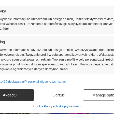
yzyjnej i komfortowej aplikacji. Odpowiednia konsystencja umożliwia
tyka
yskać pełne krycie już przy jednej lub dwóch cienkich warstwach, co 
ywanie informacji na urządzeniu lub dostęp do nich, Pomiar efektywności reklam,
fektywności treści, Rozumienie odbiorców dzięki statystyce lub kombinacji danych
źródeł.
, zapewniając trwały manicure odporny na odpryski i ścieranie. Pojem
bom poszukującym intensywnego, różowo-fuksjowego lakieru hybrydoweg
ing
wywanie informacji na urządzeniu lub dostęp do nich, Wykorzystywanie ograniczo
o wyboru reklam, Tworzenie profili w celu spersonalizowanych reklam, Wykorzyst
do wyboru spersonalizowanych reklam, Tworzenie profili w celu personalizacji treści,
tywanie profili w celu doboru spersonalizowanych treści, Rozwój i ulepszanie usł
stywanie ograniczonych danych do wyboru treści.
 1410 dostawcami
Przeczytaj więcej o tych celach
e
Zawsze 
nie i łączenie danych z innych źródeł, Łączenie różnych urządzeń,
Akceptuj
Odrzuć
Manage opti
kacja urządzeń na podstawie informacji przesyłanych automatycznie.
Cookie Policy
Polityka prywatności
ienie bezpieczeństwa, zapobieganie oszustwom i