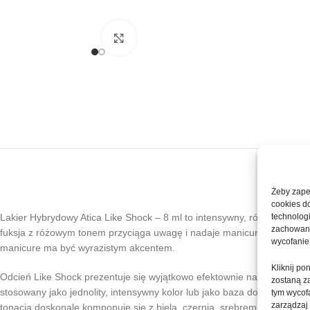
Kliknij, aby powiększyć
Żeby zapew
cookies d
Lakier Hybrydowy Atica Like Shock – 8 ml to intensywny, różowo-fuksjo
technolog
zachowanie
fuksja z różowym tonem przyciąga uwagę i nadaje manicure energiczny, 
wycofanie
manicure ma być wyrazistym akcentem.
Kliknij p
Odcień Like Shock prezentuje się wyjątkowo efektownie na krótkich i d
zostaną z
stosowany jako jednolity, intensywny kolor lub jako baza do kreatywn
tym wycofa
zarządzaj
tonacja doskonale komponuje się z bielą, czernią, srebrem oraz wyk