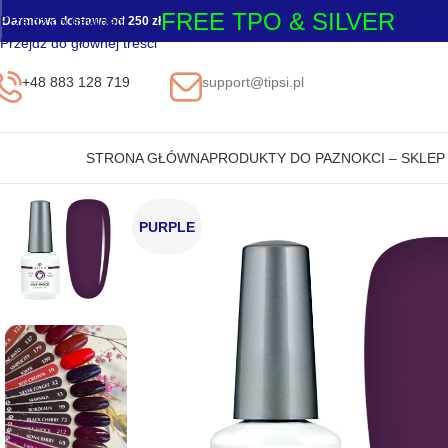
FREE TPO & SILVER
Przejdź do nawigacji
Darmowa dostawa od 250 zł
Przejdź do głównej treści
+48 883 128 719
support@tipsi.pl
STRONA GŁÓWNA
PRODUKTY DO PAZNOKCI – SKLE
PURPLE