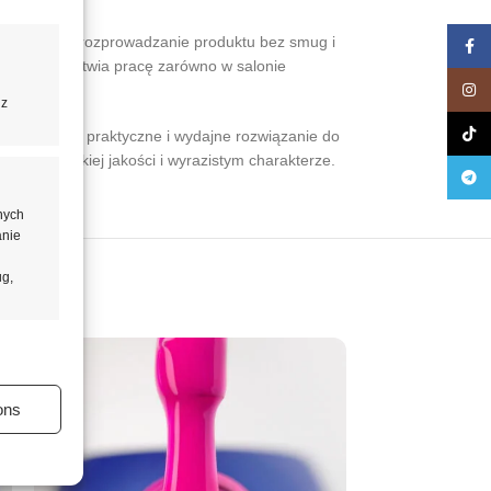
 równomierne rozprowadzanie produktu bez smug i
Face
znacząco ułatwia pracę zarówno w salonie
Insta
 z
TikTo
ność 8 ml to praktyczne i wydajne rozwiązanie do
o o wysokiej jakości i wyrazistym charakterze.
Teleg
nych
anie
ug,
aktywne
ons