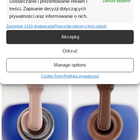
Dostarczanie i prezentowanie reklam i
salonowej oraz do użytku domowego. Produkt polecany jest osobom
Zawsze aktywne
poszukującym ciepłego brązowo-beżowego lakieru hybrydowego o
treści, Zapisanie decyzji dotyczących
wysokiej jakości i naturalnym, eleganckim wykończeniu.
prywatności oraz informowanie o nich.
Zarządzaj 1410 dostawcami
Przeczytaj więcej o tych celach
Informacje dodatkowe
Akceptuj
Opinie (0)
Odrzuć
Manage options
Podobne produkty
Cookie Policy
Polityka prywatności