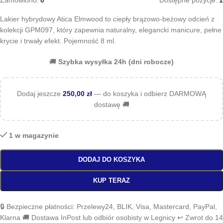
Zamówiono:
0
Dostępne pozycje:
1
Lakier hybrydowy Atica Elmwood to ciepły brązowo-beżowy odcień z
kolekcji GPM097, który zapewnia naturalny, elegancki manicure, pełne
krycie i trwały efekt. Pojemność 8 ml.
🚚
Szybka wysyłka 24h (dni robocze)
Dodaj jeszcze
250,00
zł
— do koszyka i odbierz DARMOWĄ
dostawę 🚚
1 w magazynie
DODAJ DO KOSZYKA
KUP TERAZ
🔒 Bezpieczne płatności: Przelewy24, BLIK, Visa, Mastercard, PayPal,
Klarna 🚚 Dostawa InPost lub odbiór osobisty w Legnicy ↩️ Zwrot do 14