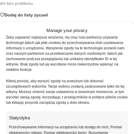
dni bez problemu
Dodaj do listy życzeń
Manage your privacy
SKU:
ATICA-355
Żeby zapewnić najlepsze wrażenia, my oraz nasi partnerzy używamy
Kategoria:
Lakiery hybrydowe
technologii takich jak pliki cookies do przechowywania i/lub uzyskiwania
Znaczników:
atica elmwood
,
atica kolekcja gpm
,
atica nails
,
gpm097
,
informacji o urządzeniu. Wyrażenie zgody na te technologie pozwoli nam
lakier beżowy
,
lakier brązowy
,
lakier hybrydowy elmwood
,
lakier
oraz naszym partnerom na przetwarzanie danych osobowych, takich jak
naturalny
,
lakier żelowy
,
tipsi shop
zachowanie podczas przeglądania lub unikalny identyfikator ID w tej
witrynie. Brak zgody lub jej wycofanie może niekorzystnie wpłynąć na
Udostępnij:
niektóre funkcje.
Kliknij poniżej, aby wyrazić zgodę na powyższe lub dokonać
Opis
szczegółowych wyborów. Twoje wybory zostaną zastosowane tylko do tej
witryny. Możesz zmienić swoje ustawienia w dowolnym momencie, w tym
Lakier Hybrydowy Atica Elmwood – 8 ml to ciepły, brązowo-beżowy
wycofać swoją zgodę, korzystając z przełączników w polityce plików cookie
odcień z kolekcji GPM097, stworzony z myślą o naturalnych,
lub klikając przycisk zarządzaj zgodą u dołu ekranu.
eleganckich i ponadczasowych stylizacjach paznokci. Kolor
inspirowany ziemistymi tonami drewna i beżu doskonale wpisuje się w
Statystyka
estetykę manicure nude oraz soft glam, nadając dłoniom harmonijny i
profesjonalny wygląd. To idealny wybór do codziennego manicure,
Przechowywanie informacji na urządzeniu lub dostęp do nich, Pomiar
stylizacji biznesowych, jesiennych oraz minimalistycznych kompozycji.
efektywności reklam, Pomiar efektywności treści, Rozumienie