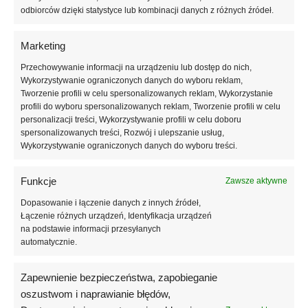
odbiorców dzięki statystyce lub kombinacji danych z różnych źródeł.
Odcień Elmwood prezentuje się bardzo estetycznie na krótkich i
długich paznokciach, podkreślając ich kształt i optycznie wyrównując
Marketing
koloryt płytki. Brązowo-beżowy lakier hybrydowy świetnie sprawdzi się
Przechowywanie informacji na urządzeniu lub dostęp do nich,
jako jednolity kolor, ale również jako baza do subtelnych zdobień,
Wykorzystywanie ograniczonych danych do wyboru reklam,
takich jak cienkie linie, delikatny brokat, akcenty w kolorze złota lub
Tworzenie profili w celu spersonalizowanych reklam, Wykorzystanie
efekt mat–połysk. Ciepła tonacja doskonale komponuje się z bielą,
profili do wyboru spersonalizowanych reklam, Tworzenie profili w celu
kremami, pastelami oraz naturalnymi stylami manicure.
personalizacji treści, Wykorzystywanie profili w celu doboru
spersonalizowanych treści, Rozwój i ulepszanie usług,
Formuła lakieru hybrydowego Atica została opracowana z myślą o
Wykorzystywanie ograniczonych danych do wyboru treści.
precyzyjnej i komfortowej aplikacji. Odpowiednia konsystencja
umożliwia równomierne rozprowadzanie produktu bez smug i
Funkcje
Zawsze aktywne
prześwitów oraz bez zalewania skórek. Dobra pigmentacja pozwala
Dopasowanie i łączenie danych z innych źródeł,
uzyskać estetyczne, pełne krycie już przy jednej lub dwóch cienkich
Łączenie różnych urządzeń, Identyfikacja urządzeń
warstwach, co ułatwia pracę zarówno w salonie kosmetycznym, jak i
na podstawie informacji przesyłanych
podczas wykonywania manicure w domu.
automatycznie.
Atica Elmwood przeznaczony jest do utwardzania w lampach LED i UV,
Zapewnienie bezpieczeństwa, zapobieganie
zapewniając trwały manicure odporny na odpryski i ścieranie.
oszustwom i naprawianie błędów,
Pojemność 8 ml to praktyczne i wydajne rozwiązanie do pracy