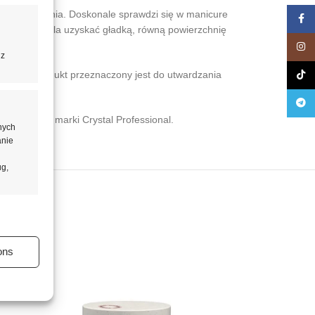
owy i zdobienia. Doskonale sprawdzi się w manicure
Face
nie. Żel pozwala uzyskać gładką, równą powierzchnię
Insta
 z
pryski. Produkt przeznaczony jest do utwardzania
TikTo
Teleg
ej lepkości marki Crystal Professional.
nych
anie
ug,
aktywne
ons
aktywne