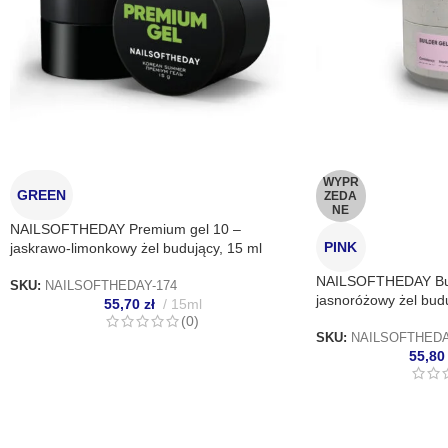
Zapisa
nich.
WYPR
GREEN
ZEDA
NE
NAILSOFTHEDAY Premium gel 10 –
PINK
jaskrawo-limonkowy żel budujący, 15 ml
NAILSOFTHEDAY Buil
SKU:
NAILSOFTHEDAY-174
jasnoróżowy żel budu
55,70
zł
15ml
(0)
SKU:
NAILSOFTHEDA
55,8