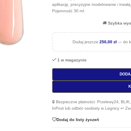
aplikację, precyzyjne modelowanie i trwałą
Pojemność 30 ml.
🚚
Szybka wys
Dodaj jeszcze
250,00
zł
— do k
1 w magazynie
DODA
K
🔒 Bezpieczne płatności: Przelewy24, BLIK
InPost lub odbiór osobisty w Legnicy ↩️ Z
Dodaj do listy życzeń