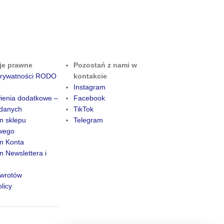
je prawne
Pozostań z nami w
 prywatności RODO
kontakcie
Instagram
ienia dodatkowe –
Facebook
danych
TikTok
n sklepu
Telegram
owego
n Konta
 Newslettera i
zwrotów
licy