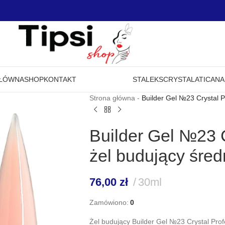
GŁÓWNA
SHOP
KONTAKT
STALEKS
CRYSTAL
ATICA
NA
Strona główna
-
Builder Gel №23 Crystal Pr
Builder Gel №23 C
żel budujący średn
76,00
zł
30ml
Zamówiono:
0
Żel budujący Builder Gel №23 Crystal Prof