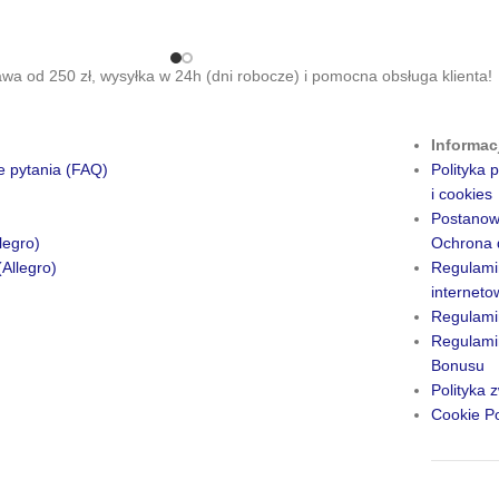
a od 250 zł, wysyłka w 24h (dni robocze) i pomocna obsługa klienta!
Informac
e pytania (FAQ)
Polityka
i cookies
Postanow
legro)
Ochrona 
(Allegro)
Regulami
internet
Regulami
Regulamin
Bonusu
Polityka 
Cookie Po