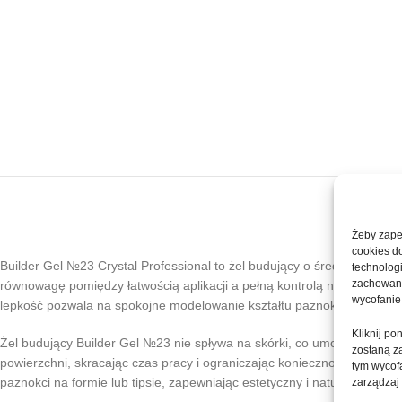
Żeby zapew
cookies d
Builder Gel №23 Crystal Professional to żel budujący o średniej lepkośc
technolog
zachowanie
równowagę pomiędzy łatwością aplikacji a pełną kontrolą nad materiałe
wycofanie
lepkość pozwala na spokojne modelowanie kształtu paznokcia bez pośp
Kliknij p
Żel budujący Builder Gel №23 nie spływa na skórki, co umożliwia pre
zostaną z
powierzchni, skracając czas pracy i ograniczając konieczność intensyw
tym wycofa
paznokci na formie lub tipsie, zapewniając estetyczny i naturalnie wyg
zarządzaj