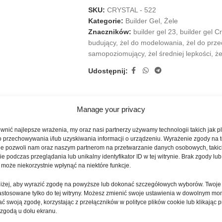
SKU:
CRYSTAL - 522
Kategorie:
Builder Gel
,
Żele
Znaczników:
builder gel 23
,
builder gel C
budujący
,
żel do modelowania
,
żel do prze
samopoziomujący
,
żel średniej lepkości
,
że
Udostępnij:
Manage your privacy
OPIS
INFORMACJE DODATKOWE
OPINIE (0)
nić najlepsze wrażenia, my oraz nasi partnerzy używamy technologii takich jak pl
o przechowywania i/lub uzyskiwania informacji o urządzeniu. Wyrażenie zgody na 
i, stworzony z myślą o wygodnej, precyzyjnej i stabilnej pracy przy styl
ie pozwoli nam oraz naszym partnerom na przetwarzanie danych osobowych, takic
 podczas przeglądania lub unikalny identyfikator ID w tej witrynie. Brak zgody lub 
m, dzięki czemu sprawdzi się zarówno w profesjonalnych salonach styli
 może niekorzystnie wpłynąć na niektóre funkcje.
iechu, zachowując stabilność produktu na płytce.
oniżej, aby wyrazić zgodę na powyższe lub dokonać szczegółowych wyborów. Twoje
cyzyjne budowanie prawidłowej architektury paznokcia. Dobre właściwo
astosowane tylko do tej witryny. Możesz zmienić swoje ustawienia w dowolnym mo
nego piłowania. Produkt idealnie nadaje się do nadbudowy naturalnej pł
ć swoją zgodę, korzystając z przełączników w polityce plików cookie lub klikając p
lądający efekt końcowy.
 zgodą u dołu ekranu.