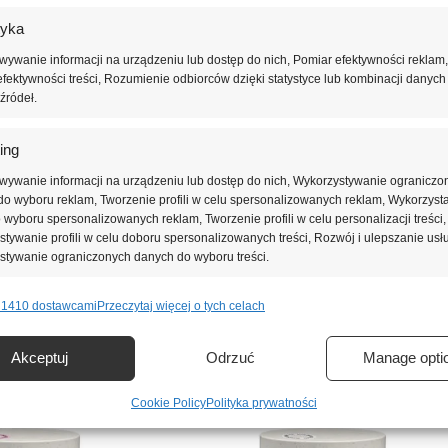
ielny produkt konstrukcyjny lub jako baza budująca pod lakier hybryd
tyka
acjach salonowych, w których liczy się trwałość i perfekcyjne wykończe
ywanie informacji na urządzeniu lub dostęp do nich, Pomiar efektywności reklam,
fektywności treści, Rozumienie odbiorców dzięki statystyce lub kombinacji danych
źródeł.
cia oraz wysoką odporność stylizacji na uszkodzenia mechaniczne i od
nej pracy stylistki.
ing
ących niezawodnych, łatwych w pracy i trwałych żeli budujących średni
wywanie informacji na urządzeniu lub dostęp do nich, Wykorzystywanie ograniczo
o wyboru reklam, Tworzenie profili w celu spersonalizowanych reklam, Wykorzyst
do wyboru spersonalizowanych reklam, Tworzenie profili w celu personalizacji treści,
tywanie profili w celu doboru spersonalizowanych treści, Rozwój i ulepszanie usł
stywanie ograniczonych danych do wyboru treści.
 1410 dostawcami
Przeczytaj więcej o tych celach
e
Zawsze 
nie i łączenie danych z innych źródeł, Łączenie różnych urządzeń,
Akceptuj
Odrzuć
Manage opti
kacja urządzeń na podstawie informacji przesyłanych automatycznie.
Cookie Policy
Polityka prywatności
ienie bezpieczeństwa, zapobieganie oszustwom i
ianie błędów, Dostarczanie i prezentowanie reklam i treści,
Zawsze 