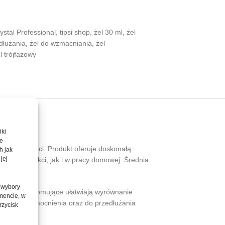
rystal Professional
,
tipsi shop
,
żel 30 ml
,
żel
dłużania
,
żel do wzmacniania
,
żel
l trójfazowy
iki
te
izacji paznokci. Produkt oferuje doskonałą
h jak
jej
zacji paznokci, jak i w pracy domowej. Średnia
 wybory
ści samopoziomujące ułatwiają wyrównanie
mencie, w
ytki, jej wzmocnienia oraz do przedłużania
rzycisk