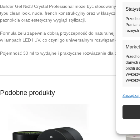
Builder Gel №23 Crystal Professional może być stosowany jako samodz
Statys
typu clean look, nude, french konstrukcyjny oraz w klasycznych styliz
Przechow
paznokcia oraz estetyczny wygląd stylizacji.
Pomiar e
różnych 
Formuła żelu zapewnia dobrą przyczepność do naturalnej płytki paznok
w lampach LED i UV, co czyni go uniwersalnym rozwiązaniem do codzien
Market
Pojemność 30 ml to wydajne i praktyczne rozwiązanie dla osób poszukuj
Przecho
danych d
profili 
Wykorzys
Wykorzy
Podobne produkty
Zarządzaj
Funkcj
Dopasowa
Identyfi
Zapewn
napraw