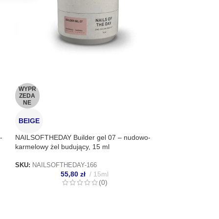
WYPR
WYPR
ZEDA
ZEDA
NE
NE
BEIGE
BEIGE
-
NAILSOFTHEDAY Builder gel 07 – nudowo-
NAILSOFTHEDAY B
karmelowy żel budujący, 15 ml
żel budujący, 15 
SKU:
NAILSOFTHEDAY-166
SKU:
NAILSOFTH
55,80
zł
15ml
55
(0)