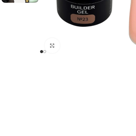
Tipsy do przedłużania
Kliknij, aby powiększyć