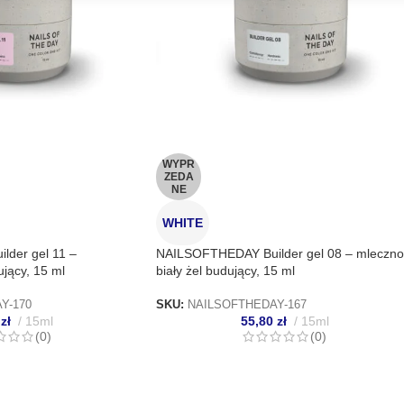
nie decyzji dotyczących prywatności oraz informowanie o
WYPR
ZEDA
NE
WHITE
der gel 11 –
NAILSOFTHEDAY Builder gel 08 – mleczno
jący, 15 ml
biały żel budujący, 15 ml
Y-170
SKU:
NAILSOFTHEDAY-167
0
zł
15ml
55,80
zł
15ml
(0)
(0)