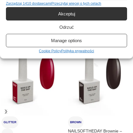
Opinie (0)
Zarządzaj 1410 dostawcami
Przeczytaj więcej o tych celach
Akceptuj
Podobne produkty
Odrzuć
Manage options
Cookie Policy
Polityka prywatności
GLITTER
BROWN
NAILSOFTHEDAY Brownie –