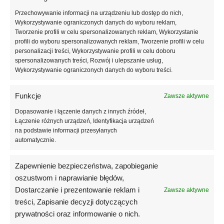
Baza hybrydowa ATICA wyróżnia się odpowiednio zbalansowaną
konsystencją, która umożliwia łatwe i równomierne rozprowadzanie
Przechowywanie informacji na urządzeniu lub dostęp do nich,
produktu bez smug i zalewania skórek. Formuła zapewnia bardzo
Wykorzystywanie ograniczonych danych do wyboru reklam,
Tworzenie profili w celu spersonalizowanych reklam, Wykorzystanie
dobrą przyczepność do naturalnej płytki paznokcia, zwiększając
profili do wyboru spersonalizowanych reklam, Tworzenie profili w celu
trwałość całej stylizacji oraz pomagając chronić paznokcie przed
personalizacji treści, Wykorzystywanie profili w celu doboru
uszkodzeniami mechanicznymi.
spersonalizowanych treści, Rozwój i ulepszanie usług,
Wykorzystywanie ograniczonych danych do wyboru treści.
ATICA Base Gel 01 Sheer Blossom charakteryzuje się wysoką
trwałością oraz odpornością na odpryski i pęknięcia. Produkt pomaga
Funkcje
Zawsze aktywne
wyrównać powierzchnię paznokcia oraz stworzyć solidną bazę pod
dalsze etapy manicure hybrydowego. Delikatny różowy odcień
Dopasowanie i łączenie danych z innych źródeł,
sprawia, że stylizacja prezentuje się naturalnie i estetycznie przez długi
Łączenie różnych urządzeń, Identyfikacja urządzeń
na podstawie informacji przesyłanych
czas.
automatycznie.
Baza przeznaczona jest do utwardzania w lampach UV oraz LED,
dzięki czemu sprawdzi się zarówno w profesjonalnych salonach
Zapewnienie bezpieczeństwa, zapobieganie
manicure, jak i podczas wykonywania stylizacji w domu. Pojemność 15
oszustwom i naprawianie błędów,
ml zapewnia wysoką wydajność oraz wygodne użytkowanie produktu.
Dostarczanie i prezentowanie reklam i
Zawsze aktywne
treści, Zapisanie decyzji dotyczących
prywatności oraz informowanie o nich.
Informacje dodatkowe