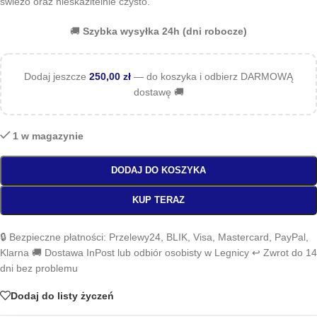
świeżo oraz nieskazitelnie czysto.
🚚
Szybka wysyłka 24h (dni robocze)
Dodaj jeszcze
250,00
zł
— do koszyka i odbierz DARMOWĄ
dostawę 🚚
1 w magazynie
DODAJ DO KOSZYKA
KUP TERAZ
🔒 Bezpieczne płatności: Przelewy24, BLIK, Visa, Mastercard, PayPal,
Klarna 🚚 Dostawa InPost lub odbiór osobisty w Legnicy ↩️ Zwrot do 14
dni bez problemu
Dodaj do listy życzeń