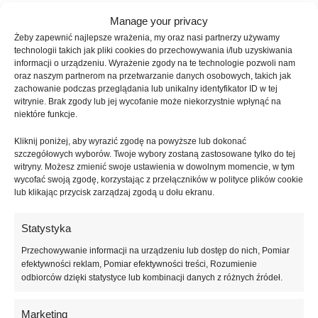
Manage your privacy
SKU:
ATICA-720
Kategorie:
Bazy
,
Bazy kamuflujące
Żeby zapewnić najlepsze wrażenia, my oraz nasi partnerzy używamy
technologii takich jak pliki cookies do przechowywania i/lub uzyskiwania
Znaczników:
Base Gel 01 Sheer Blossom
,
baza do hybryd
,
baza do
informacji o urządzeniu. Wyrażenie zgody na te technologie pozwoli nam
paznokci
,
baza hybrydowa
,
baza hybrydowa ATICA
,
manicure
oraz naszym partnerom na przetwarzanie danych osobowych, takich jak
hybrydowy
,
produkty do manicure
,
różowa baza hybrydowa
,
sheer
zachowanie podczas przeglądania lub unikalny identyfikator ID w tej
base gel
,
stylizacja paznokci
witrynie. Brak zgody lub jej wycofanie może niekorzystnie wpłynąć na
niektóre funkcje.
Udostępnij:
Kliknij poniżej, aby wyrazić zgodę na powyższe lub dokonać
szczegółowych wyborów. Twoje wybory zostaną zastosowane tylko do tej
Opis
witryny. Możesz zmienić swoje ustawienia w dowolnym momencie, w tym
ATICA
Base Gel 01 Sheer Blossom (15 ml)
to profesjonalna baza
wycofać swoją zgodę, korzystając z przełączników w polityce plików cookie
lub klikając przycisk zarządzaj zgodą u dołu ekranu.
hybrydowa w subtelnym półtransparentnym różowym odcieniu,
stworzona z myślą o naturalnych i eleganckich stylizacjach paznokci.
Delikatny kolor doskonale sprawdzi się w manicure typu nude, french
Statystyka
manicure, baby boomer oraz minimalistycznych stylizacjach
Przechowywanie informacji na urządzeniu lub dostęp do nich, Pomiar
podkreślających naturalne piękno dłoni. Produkt może być stosowany
efektywności reklam, Pomiar efektywności treści, Rozumienie
zarówno jako klasyczna baza pod
lakier hybrydowy
, jak i samodzielny
odbiorców dzięki statystyce lub kombinacji danych z różnych źródeł.
kolor o lekkim i świeżym efekcie.
Marketing