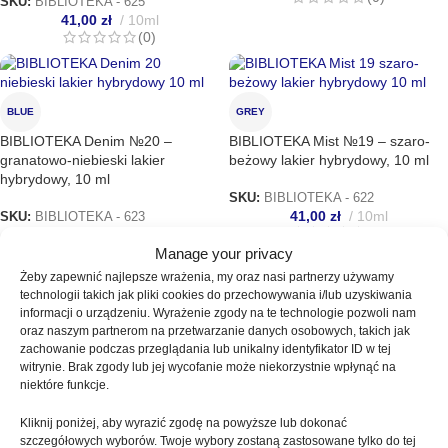
SKU:
BIBLIOTEKA - 625
41,00
zł
10ml
(0)
BLUE
GREY
BIBLIOTEKA Denim №20 –
BIBLIOTEKA Mist №19 – szaro-
granatowo-niebieski lakier
beżowy lakier hybrydowy, 10 ml
hybrydowy, 10 ml
SKU:
BIBLIOTEKA - 622
41,00
zł
10ml
SKU:
BIBLIOTEKA - 623
(0)
41,00
zł
10ml
(0)
Manage your privacy
Żeby zapewnić najlepsze wrażenia, my oraz nasi partnerzy używamy
technologii takich jak pliki cookies do przechowywania i/lub uzyskiwania
informacji o urządzeniu. Wyrażenie zgody na te technologie pozwoli nam
GREEN
BEIGE
oraz naszym partnerom na przetwarzanie danych osobowych, takich jak
zachowanie podczas przeglądania lub unikalny identyfikator ID w tej
BIBLIOTEKA Moss №18 – zielony
BIBLIOTEKA Calm №17 –
witrynie. Brak zgody lub jej wycofanie może niekorzystnie wpłynąć na
lakier hybrydowy, 10 ml
beżowo-szary lakier hybrydowy,
niektóre funkcje.
10 ml
SKU:
BIBLIOTEKA - 621
Kliknij poniżej, aby wyrazić zgodę na powyższe lub dokonać
41,00
zł
10ml
SKU:
BIBLIOTEKA - 620
szczegółowych wyborów. Twoje wybory zostaną zastosowane tylko do tej