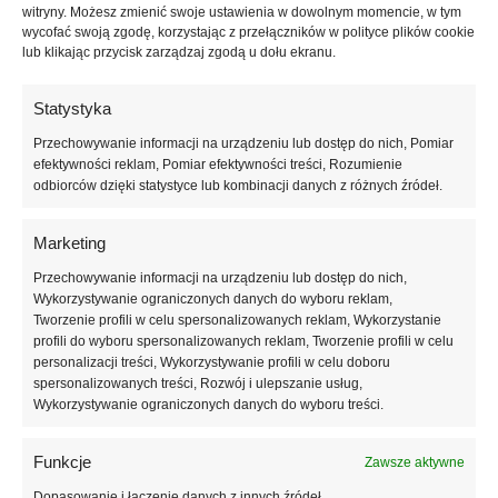
(0)
41,00
zł
10ml
witryny. Możesz zmienić swoje ustawienia w dowolnym momencie, w tym
(0)
wycofać swoją zgodę, korzystając z przełączników w polityce plików cookie
lub klikając przycisk zarządzaj zgodą u dołu ekranu.
BROWN
BURGUNDY
Statystyka
BIBLIOTEKA Bark №08 – brązowy
BIBLIOTEKA Garnet №07 –
Przechowywanie informacji na urządzeniu lub dostęp do nich, Pomiar
lakier hybrydowy, 10 ml
bordowy lakier hybrydowy, 10 ml
efektywności reklam, Pomiar efektywności treści, Rozumienie
odbiorców dzięki statystyce lub kombinacji danych z różnych źródeł.
SKU:
BIBLIOTEKA - 619
SKU:
BIBLIOTEKA - 618
41,00
zł
10ml
41,00
zł
10ml
(0)
(0)
Marketing
Przechowywanie informacji na urządzeniu lub dostęp do nich,
Wykorzystywanie ograniczonych danych do wyboru reklam,
Tworzenie profili w celu spersonalizowanych reklam, Wykorzystanie
profili do wyboru spersonalizowanych reklam, Tworzenie profili w celu
personalizacji treści, Wykorzystywanie profili w celu doboru
spersonalizowanych treści, Rozwój i ulepszanie usług,
Wykorzystywanie ograniczonych danych do wyboru treści.
Funkcje
Zawsze aktywne
Profesjonalne produkty do paznokci w jednym miejscu. Darmowa
Dopasowanie i łączenie danych z innych źródeł,