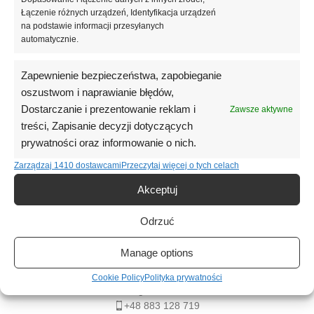
dostawa od 250 zł, wysyłka w 24h (dni robocze) i pomocna obsługa
Łączenie różnych urządzeń, Identyfikacja urządzeń
klienta!
na podstawie informacji przesyłanych
automatycznie.
Zapewnienie bezpieczeństwa, zapobieganie
oszustwom i naprawianie błędów,
Dostarczanie i prezentowanie reklam i
Zawsze aktywne
treści, Zapisanie decyzji dotyczących
prywatności oraz informowanie o nich.
Zarządzaj 1410 dostawcami
Przeczytaj więcej o tych celach
Akceptuj
Odrzuć
Manage options
Piękno zaczyna się od Twoich działań!
Cookie Policy
Polityka prywatności
Legnica, Polska
+48 883 128 719