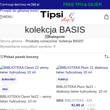
FREE TPO & SILVER
Darmowa dostawa od 250 zł
Przejdź do nawigacji
Przejdź do głównej treści
MENU
kolekcja BASIS
Kategorie
Strona główna
-
Produkty oznaczone “kolekcja BASIS”
Wyświetlanie wszystkich wyników: 8
Pokaż pasek boczny
BURGUNDY
PURPLE
BIBLIOTEKA Plum №21 –
RED
śliwkowy lakier hybrydowy, 10 ml
BIBLIOTEKA Claret №22 – winny
SKU:
BIBLIOTEKA - 624
lakier hybrydowy, 10 ml
41,00
zł
10ml
(0)